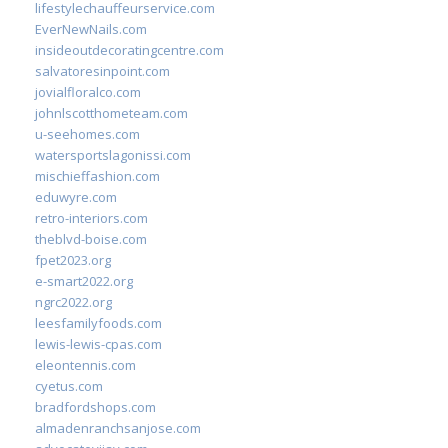
lifestylechauffeurservice.com
EverNewNails.com
insideoutdecoratingcentre.com
salvatoresinpoint.com
jovialfloralco.com
johnlscotthometeam.com
u-seehomes.com
watersportslagonissi.com
mischieffashion.com
eduwyre.com
retro-interiors.com
theblvd-boise.com
fpet2023.org
e-smart2022.org
ngrc2022.org
leesfamilyfoods.com
lewis-lewis-cpas.com
eleontennis.com
cyetus.com
bradfordshops.com
almadenranchsanjose.com