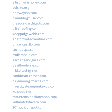
allisonwillisholley.com
solslite.org
portwayinn.com
djmaddogmusic.com
thesoundarchitects.com
allin1roofing.com
keepjudgewebb.com
anatomyofadventure.com
drivancastillo.com
cmmedspa.com
midletontkd.com
gardensandgrills.com
basilfoodwine.com
nikko-tochigi.net
caribbean-corner.com
bluemoongiftcards.com
rivercitysteampunkexpo.com
kchoops.net
mountainsideskateshop.com
kirtlandcitytavern.com
301nutritionspot.com