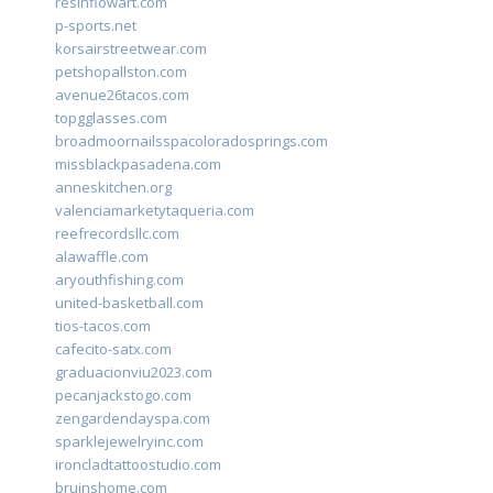
resinflowart.com
p-sports.net
korsairstreetwear.com
petshopallston.com
avenue26tacos.com
topgglasses.com
broadmoornailsspacoloradosprings.com
missblackpasadena.com
anneskitchen.org
valenciamarketytaqueria.com
reefrecordsllc.com
alawaffle.com
aryouthfishing.com
united-basketball.com
tios-tacos.com
cafecito-satx.com
graduacionviu2023.com
pecanjackstogo.com
zengardendayspa.com
sparklejewelryinc.com
ironcladtattoostudio.com
bruinshome.com