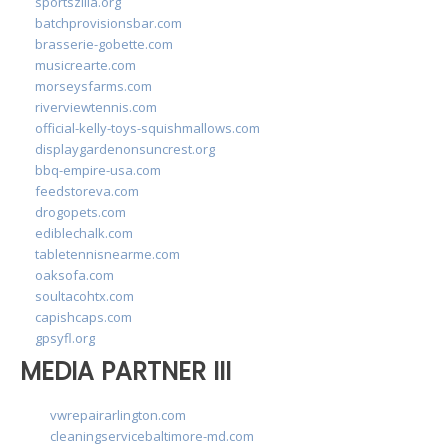
sportszilla.org
batchprovisionsbar.com
brasserie-gobette.com
musicrearte.com
morseysfarms.com
riverviewtennis.com
official-kelly-toys-squishmallows.com
displaygardenonsuncrest.org
bbq-empire-usa.com
feedstoreva.com
drogopets.com
ediblechalk.com
tabletennisnearme.com
oaksofa.com
soultacohtx.com
capishcaps.com
gpsyfl.org
MEDIA PARTNER III
vwrepairarlington.com
cleaningservicebaltimore-md.com