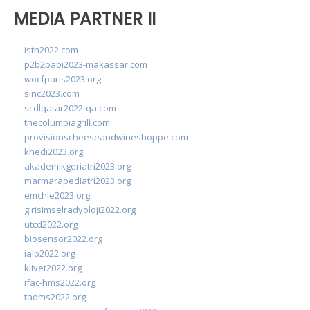
MEDIA PARTNER II
isth2022.com
p2b2pabi2023-makassar.com
wocfparis2023.org
sinc2023.com
scdlqatar2022-qa.com
thecolumbiagrill.com
provisionscheeseandwineshoppe.com
khedi2023.org
akademikgeriatri2023.org
marmarapediatri2023.org
emchie2023.org
girisimselradyoloji2022.org
utcd2022.org
biosensor2022.org
ialp2022.org
klivet2022.org
ifac-hms2022.org
taoms2022.org