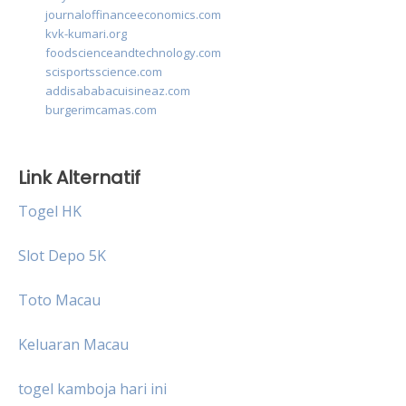
journaloffinanceeconomics.com
kvk-kumari.org
foodscienceandtechnology.com
scisportsscience.com
addisababacuisineaz.com
burgerimcamas.com
Link Alternatif
Togel HK
Slot Depo 5K
Toto Macau
Keluaran Macau
togel kamboja hari ini