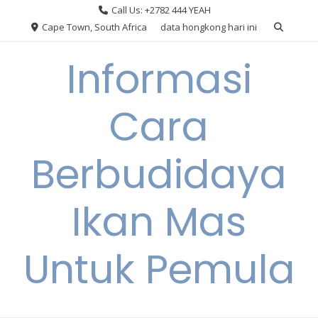
Skip
Call Us: +2782 444 YEAH
to
Cape Town, South Africa
data hongkong hari ini
content
Informasi
Cara
Berbudidaya
Ikan Mas
Untuk Pemula