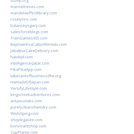
stsmp.org
manoelneves.com
mandelaeffectlibrary.com
roselynns.com
balanceyoganj.com
salesforceblogs.com
TrainGames365.com
BaytownEvaCationRentals.com
JabalpurCakeDelivery.com
halobjd.com
intelligenceqatar.com
PikaPikaApp.com
takecareofbusinessdfw.org
HamadaOfJapan.com
VersifyLifestyle.com
kingscreekadventures.com
antaeuslabs.com
purelycleanchemdry.com
WishOping.com
shoplegacee.com
bonvivantshop.com
CupPlante.com