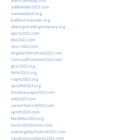
advocatevijay.com
adlibilimler2023.com
naswwebed.org
balithut-manado.org
alteregotradingcompany.org
aprce2022.com
ibie2022.com
sbcc-2022.com
AngolaOilAndGas2022.com
Convoy4Freedom2022.com
grur2023.org
hkhk2023.org
napm2023.org
apsdfd2023.org
forumausape2023.com
imkl2023.com
careerfaircsd2023.com
apsth2023.com
MedItRio2023.org
lcicon2023boston.com
waitangidayfestival2022.com
vacancesscolaires2022.com