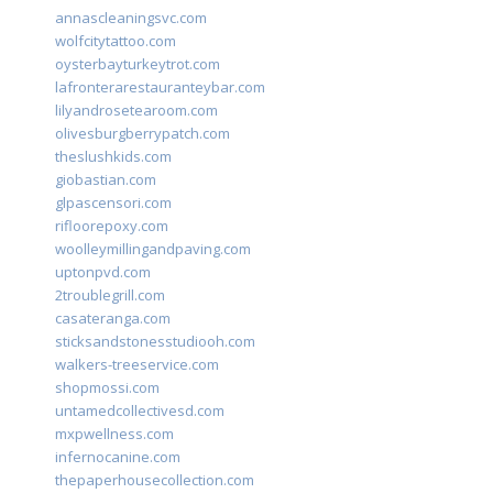
annascleaningsvc.com
wolfcitytattoo.com
oysterbayturkeytrot.com
lafronterarestauranteybar.com
lilyandrosetearoom.com
olivesburgberrypatch.com
theslushkids.com
giobastian.com
glpascensori.com
rifloorepoxy.com
woolleymillingandpaving.com
uptonpvd.com
2troublegrill.com
casateranga.com
sticksandstonesstudiooh.com
walkers-treeservice.com
shopmossi.com
untamedcollectivesd.com
mxpwellness.com
infernocanine.com
thepaperhousecollection.com