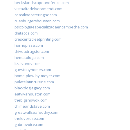
beckslandscapeandfence.com
vistaaltadelveramendi.com
coastlinecateringnc.com
cuesburgershouston.com
psicologiaespecializadaencampeche.com
dmtacos.com
crescentstreetprinting.com
hornopizza.com
driveadragster.com
hematologa.com
lizaivanov.com
guesttinyhomes.com
home-plow-by-meyer.com
palatelatincuisine.com
blackdoglegacy.com
eatvivahouston.com
thebigshowok.com
chimeandstave.com
greatwallseafoodny.com
theloverose.com
gabriovoice.com