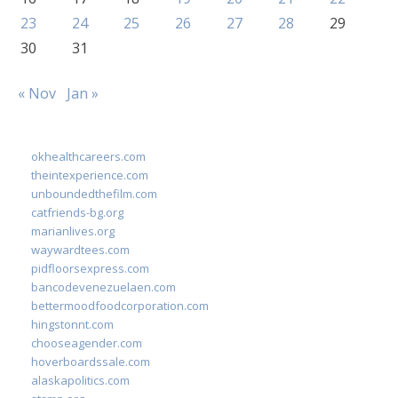
23
24
25
26
27
28
29
30
31
« Nov
Jan »
okhealthcareers.com
theintexperience.com
unboundedthefilm.com
catfriends-bg.org
marianlives.org
waywardtees.com
pidfloorsexpress.com
bancodevenezuelaen.com
bettermoodfoodcorporation.com
hingstonnt.com
chooseagender.com
hoverboardssale.com
alaskapolitics.com