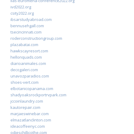
iias-euromena-conference2022.org
ivd2022.org
csity2022.org
ibsarstudyabroad.com
bennusehgall.com
tsecincinnati.com
roderconstructiongroup.com
plazabatai.com
hawkscayresort.com
hellonquads.com
diarioanimales.com
decogaleri.com
unavozparadios.com
shoes-vert.com
elbotanicopanama.com
shadyoaksrockportrvpark.com
jccoinlaundry.com
kautorepair.com
marjaeswinebar.com
elmazatlanclinton.com
ideacoffeenyc.com
odieschillicothe.com