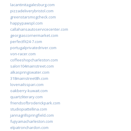
lacantinitagalesburg.com
pizzadeliverybristol.com
greenstarsmogcheck.com
happypawspl.com
callahansautoservicecenter.com
georgiascornermarket.com
perfectfit24-7.com
portugalprivatedriver.com
von-racer.com
coffeeshopcharleston.com
salon104mainstreet.com
alkaspringswater.com
318mainstreet8h.com
lovenailsspari.com
oakberry-kuwait.com
quartzliterary.com
friendsofbroderickpark.com
studiopiattellina.com
jannagrillspringfield.com
fujiyamacharleston.com
elpatronchardon.com