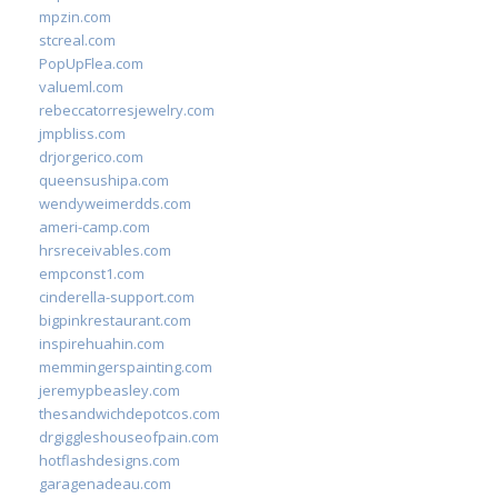
mpzin.com
stcreal.com
PopUpFlea.com
valueml.com
rebeccatorresjewelry.com
jmpbliss.com
drjorgerico.com
queensushipa.com
wendyweimerdds.com
ameri-camp.com
hrsreceivables.com
empconst1.com
cinderella-support.com
bigpinkrestaurant.com
inspirehuahin.com
memmingerspainting.com
jeremypbeasley.com
thesandwichdepotcos.com
drgiggleshouseofpain.com
hotflashdesigns.com
garagenadeau.com