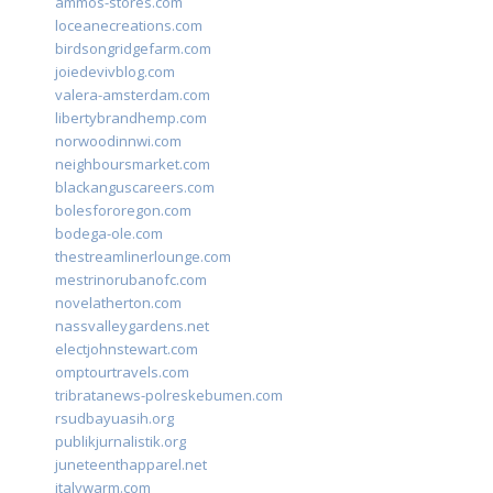
ammos-stores.com
loceanecreations.com
birdsongridgefarm.com
joiedevivblog.com
valera-amsterdam.com
libertybrandhemp.com
norwoodinnwi.com
neighboursmarket.com
blackanguscareers.com
bolesfororegon.com
bodega-ole.com
thestreamlinerlounge.com
mestrinorubanofc.com
novelatherton.com
nassvalleygardens.net
electjohnstewart.com
omptourtravels.com
tribratanews-polreskebumen.com
rsudbayuasih.org
publikjurnalistik.org
juneteenthapparel.net
italywarm.com