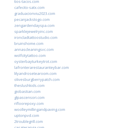
tios-tacos.com
cafecito-satx.com
graduacionviu2023.com
pecanjackstogo.com
zengardendayspa.com
sparklejewelryinc.com
ironcladtattoostudio.com
bruinshome.com
annascleaningsvc.com
wolfcitytattoo.com
oysterbayturkeytrot.com
lafronterarestauranteybar.com
lilyandrosetearoom.com
olivesburgberrypatch.com
theslushkids.com
giobastian.com
glpascensori.com
rifloorepoxy.com
woolleymillingandpaving.com
uptonpvd.com
2troublegrill.com
casateranga.com