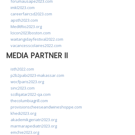
forumausape2023.com
imkl2023.com
careerfaircsd2023.com
apsth2023.com
MedItRio2023.org
lcicon2023boston.com
waitangidayfestival2022.com
vacancesscolaires2022.com
MEDIA PARTNER II
isth2022.com
p2b2pabi2023-makassar.com
wocfparis2023.org
sinc2023.com
scdlqatar2022-qa.com
thecolumbiagrill.com
provisionscheeseandwineshoppe.com
khedi2023.org
akademikgeriatri2023.org
marmarapediatri2023.org
emchie2023.org