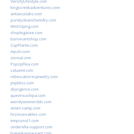
VersifyLifestyle.com
kingscreekadventures.com
antaeuslabs.com
purelycleanchemdry.com
WishOping.com
shoplegacee.com
bonvivantshop.com
CupPlante.com
mpzin.com
stcreal.com
PopUpFlea.com
valueml.com
rebeccatorresjewelry.com
jmpbliss.com
drjorgerico.com
queensushipa.com
wendyweimerdds.com
ameri-camp.com
hrsreceivables.com
empconst1.com
cinderella-support.com
bigpinkrestaurant.com