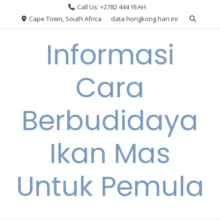
Skip
Call Us: +2782 444 YEAH
to
Cape Town, South Africa
data hongkong hari ini
content
Informasi
Cara
Berbudidaya
Ikan Mas
Untuk Pemula