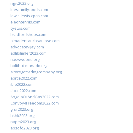
ngrc2022.org
leesfamilyfoods.com
lewis-lewis-cpas.com
eleontennis.com
cyetus.com
bradfordshops.com
almadenranchsanjose.com
advocatevijay.com
adlibilimler2023.com
naswwebed.org
balithut-manado.org
alteregotradingcompany.org
aprce2022.com
ibie2022.com
sbcc-2022.com
AngolaOilAndGas2022.com
Convoy4Freedom2022.com
grur2023.org
hkhk2023.org
napm2023.org
apsdfd2023.org