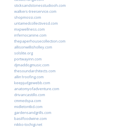
sticksandstonesstudiooh.com
walkers-treeservice.com
shopmossi.com
untamedcollectivesd.com
mxpwellness.com
infernocanine.com
thepaperhousecollection.com
allisonwillisholley.com
solslite.org
portwayinn.com
djmaddogmusic.com
thesoundarchitects.com
allin1roofing.com
keepjudgewebb.com
anatomyofadventure.com
drivancastillo.com
cmmedspa.com
midletontkd.com
gardensandgrills.com
basilfoodwine.com
nikko-tochigi.net