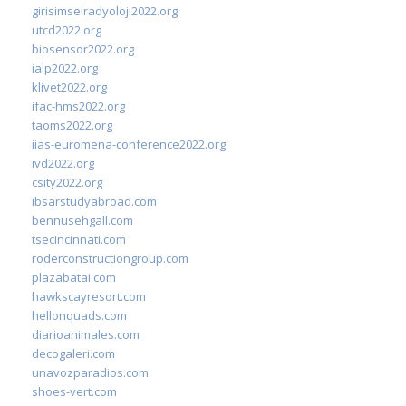
girisimselradyoloji2022.org
utcd2022.org
biosensor2022.org
ialp2022.org
klivet2022.org
ifac-hms2022.org
taoms2022.org
iias-euromena-conference2022.org
ivd2022.org
csity2022.org
ibsarstudyabroad.com
bennusehgall.com
tsecincinnati.com
roderconstructiongroup.com
plazabatai.com
hawkscayresort.com
hellonquads.com
diarioanimales.com
decogaleri.com
unavozparadios.com
shoes-vert.com