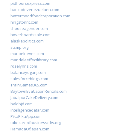
pidfloorsexpress.com
bancodevenezuelaen.com
bettermoodfoodcorporation.com
hingstonnt.com
chooseagender.com
hoverboardssale.com
alaskapolitics.com
stsmp.org
manoelneves.com
mandelaeffectlibrary.com
roselynns.com
balanceyoganj.com
salesforceblogs.com
TrainGames365.com
BaytownEvaCationRentals.com
JabalpurCakeDelivery.com
halobjd.com
intelligenceqatar.com
PikaPikaApp.com
takecareofbusinessdfw.org
HamadaOfJapan.com