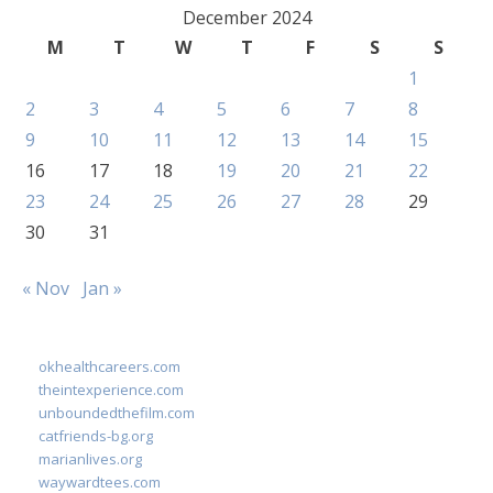
December 2024
M
T
W
T
F
S
S
1
2
3
4
5
6
7
8
9
10
11
12
13
14
15
16
17
18
19
20
21
22
23
24
25
26
27
28
29
30
31
« Nov
Jan »
okhealthcareers.com
theintexperience.com
unboundedthefilm.com
catfriends-bg.org
marianlives.org
waywardtees.com