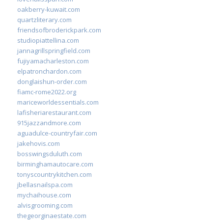
oakberry-kuwait.com
quartzliterary.com
friendsofbroderickpark.com
studiopiattellina.com
jannagrillspringfield.com
fujiyamacharleston.com
elpatronchardon.com
donglaishun-order.com
fiamc-rome2022.org
mariceworldessentials.com
lafisheriarestaurant.com
915jazzandmore.com
aguadulce-countryfair.com
jakehovis.com
bosswingsduluth.com
birminghamautocare.com
tonyscountrykitchen.com
jbellasnailspa.com
mychaihouse.com
alvisgrooming.com
thegeorginaestate.com