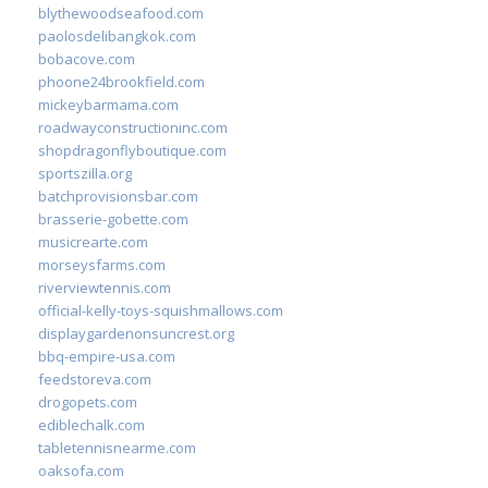
blythewoodseafood.com
paolosdelibangkok.com
bobacove.com
phoone24brookfield.com
mickeybarmama.com
roadwayconstructioninc.com
shopdragonflyboutique.com
sportszilla.org
batchprovisionsbar.com
brasserie-gobette.com
musicrearte.com
morseysfarms.com
riverviewtennis.com
official-kelly-toys-squishmallows.com
displaygardenonsuncrest.org
bbq-empire-usa.com
feedstoreva.com
drogopets.com
ediblechalk.com
tabletennisnearme.com
oaksofa.com