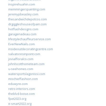
inspirehuahin.com
memmingerspainting.com
jeremypbeasley.com
thesandwichdepotcos.com
drgiggleshouseofpain.com
hotflashdesigns.com
garagenadeau.com
lifestylechauffeurservice.com
EverNewNails.com
insideoutdecoratingcentre.com
salvatoresinpoint.com
jovialfloralco.com
johnlscotthometeam.com
u-seehomes.com
watersportslagonissi.com
mischieffashion.com
eduwyre.com
retro-interiors.com
theblvd-boise.com
fpet2023.org
e-smart2022.org