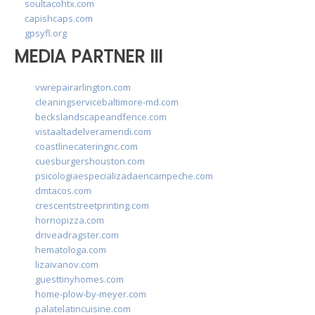
soultacohtx.com
capishcaps.com
gpsyfl.org
MEDIA PARTNER III
vwrepairarlington.com
cleaningservicebaltimore-md.com
beckslandscapeandfence.com
vistaaltadelveramendi.com
coastlinecateringnc.com
cuesburgershouston.com
psicologiaespecializadaencampeche.com
dmtacos.com
crescentstreetprinting.com
hornopizza.com
driveadragster.com
hematologa.com
lizaivanov.com
guesttinyhomes.com
home-plow-by-meyer.com
palatelatincuisine.com