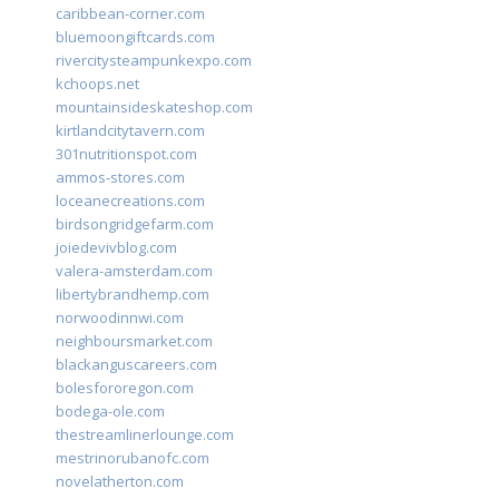
caribbean-corner.com
bluemoongiftcards.com
rivercitysteampunkexpo.com
kchoops.net
mountainsideskateshop.com
kirtlandcitytavern.com
301nutritionspot.com
ammos-stores.com
loceanecreations.com
birdsongridgefarm.com
joiedevivblog.com
valera-amsterdam.com
libertybrandhemp.com
norwoodinnwi.com
neighboursmarket.com
blackanguscareers.com
bolesfororegon.com
bodega-ole.com
thestreamlinerlounge.com
mestrinorubanofc.com
novelatherton.com