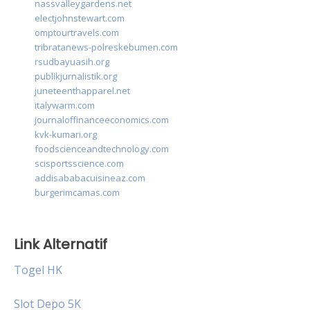
nassvalleygardens.net
electjohnstewart.com
omptourtravels.com
tribratanews-polreskebumen.com
rsudbayuasih.org
publikjurnalistik.org
juneteenthapparel.net
italywarm.com
journaloffinanceeconomics.com
kvk-kumari.org
foodscienceandtechnology.com
scisportsscience.com
addisababacuisineaz.com
burgerimcamas.com
Link Alternatif
Togel HK
Slot Depo 5K