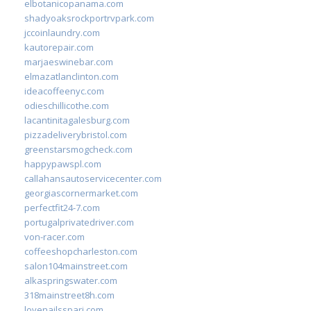
elbotanicopanama.com
shadyoaksrockportrvpark.com
jccoinlaundry.com
kautorepair.com
marjaeswinebar.com
elmazatlanclinton.com
ideacoffeenyc.com
odieschillicothe.com
lacantinitagalesburg.com
pizzadeliverybristol.com
greenstarsmogcheck.com
happypawspl.com
callahansautoservicecenter.com
georgiascornermarket.com
perfectfit24-7.com
portugalprivatedriver.com
von-racer.com
coffeeshopcharleston.com
salon104mainstreet.com
alkaspringswater.com
318mainstreet8h.com
lovenailsspari.com