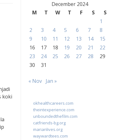
December 2024
M
T
W
T
F
S
S
1
2
3
4
5
6
7
8
9
10
11
12
13
14
15
16
17
18
19
20
21
22
23
24
25
26
27
28
29
30
31
« Nov
Jan »
njadi
s koki
okhealthcareers.com
theintexperience.com
unboundedthefilm.com
la
catfriends-bg.org
ip
marianlives.org
waywardtees.com