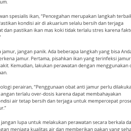
ium.
an spesialis ikan, “Pencegahan merupakan langkah terbai
stikan kondisi air di akuarium selalu bersih dan terjaga
at dan pastikan ikan mas koki tidak terlalu stres karena fakt
”
na jamur, jangan panik. Ada beberapa langkah yang bisa And
rkena jamur. Pertama, pisahkan ikan yang terinfeksi jamur
yakit. Kemudian, lakukan perawatan dengan menggunakan 
aan.
iologi perairan, “Penggunaan obat anti jamur perlu dilakuk
. Jangan terlalu over-dosis karena dapat membahayakan
kondisi air tetap bersih dan terjaga untuk mempercepat pros
r.”
, jangan lupa untuk melakukan perawatan secara berkala d
gan menjaga kualitas air dan memberikan pakan yang seha