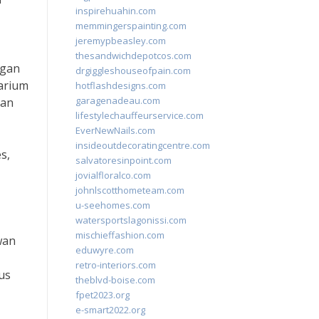
inspirehuahin.com
memmingerspainting.com
jeremypbeasley.com
thesandwichdepotcos.com
ngan
drgiggleshouseofpain.com
uarium
hotflashdesigns.com
garagenadeau.com
kan
lifestylechauffeurservice.com
EverNewNails.com
insideoutdecoratingcentre.com
s,
salvatoresinpoint.com
jovialfloralco.com
johnlscotthometeam.com
u-seehomes.com
watersportslagonissi.com
mischieffashion.com
wan
eduwyre.com
retro-interiors.com
us
theblvd-boise.com
fpet2023.org
e-smart2022.org