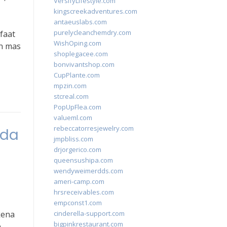
VersifyLifestyle.com
kingscreekadventures.com
antaeuslabs.com
purelycleanchemdry.com
faat
WishOping.com
an mas
shoplegacee.com
bonvivantshop.com
CupPlante.com
mpzin.com
stcreal.com
PopUpFlea.com
valueml.com
rebeccatorresjewelry.com
ada
jmpbliss.com
drjorgerico.com
queensushipa.com
wendyweimerdds.com
ameri-camp.com
hrsreceivables.com
empconst1.com
kena
cinderella-support.com
bigpinkrestaurant.com
n