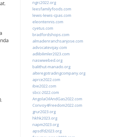
ngrc2022.org
at.
leesfamilyfoods.com
lewis-lewis-cpas.com
eleontennis.com
cyetus.com
a
bradfordshops.com
Anda
almadenranchsanjose.com
advocatevijay.com
adlibilimler2023.com
naswwebed.org
balithut-manado.org
alteregotradingcompany.org
aprce2022.com
ibie2022.com
sbcc-2022.com
AngolaOilAndGas2022.com
.
Convoy4Freedom2022.com
grur2023.org
hkhk2023.org
napm2023.org
apsdfd2023.org