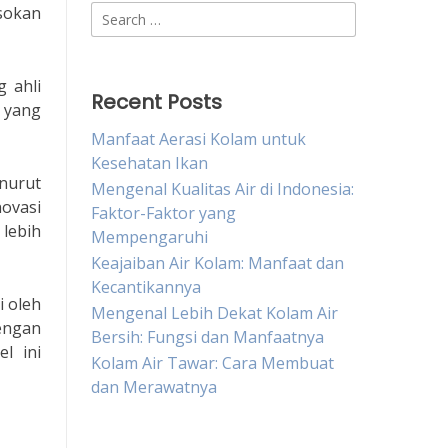
asokan
Search
for:
 ahli
Recent Posts
n yang
Manfaat Aerasi Kolam untuk
Kesehatan Ikan
enurut
Mengenal Kualitas Air di Indonesia:
ovasi
Faktor-Faktor yang
 lebih
Mempengaruhi
Keajaiban Air Kolam: Manfaat dan
Kecantikannya
i oleh
Mengenal Lebih Dekat Kolam Air
engan
Bersih: Fungsi dan Manfaatnya
l ini
Kolam Air Tawar: Cara Membuat
dan Merawatnya