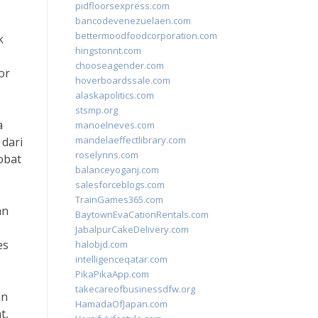
pidfloorsexpress.com
bancodevenezuelaen.com
bettermoodfoodcorporation.com
k
hingstonnt.com
chooseagender.com
or
hoverboardssale.com
alaskapolitics.com
stsmp.org
a
manoelneves.com
mandelaeffectlibrary.com
 dari
roselynns.com
obat
balanceyoganj.com
salesforceblogs.com
TrainGames365.com
an
BaytownEvaCationRentals.com
JabalpurCakeDelivery.com
es
halobjd.com
intelligenceqatar.com
PikaPikaApp.com
takecareofbusinessdfw.org
an
HamadaOfJapan.com
t,