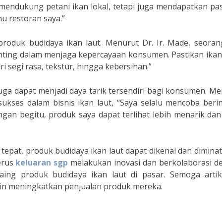
a mendukung petani ikan lokal, tetapi juga mendapatkan p
u restoran saya.”
roduk budidaya ikan laut. Menurut Dr. Ir. Made, seorang
penting dalam menjaga kepercayaan konsumen. Pastikan ika
ri segi rasa, tekstur, hingga kebersihan.”
uga dapat menjadi daya tarik tersendiri bagi konsumen. M
kses dalam bisnis ikan laut, “Saya selalu mencoba berin
an begitu, produk saya dapat terlihat lebih menarik dan
pat, produk budidaya ikan laut dapat dikenal dan diminat
erus
keluaran sgp
melakukan inovasi dan berkolaborasi d
ing produk budidaya ikan laut di pasar. Semoga artike
ngin meningkatkan penjualan produk mereka.