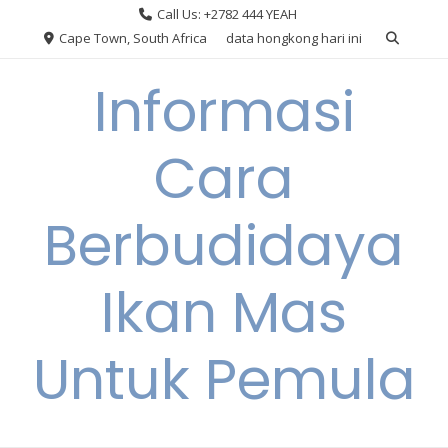
Skip
Call Us: +2782 444 YEAH
to
Cape Town, South Africa
data hongkong hari ini
content
Informasi
Cara
Berbudidaya
Ikan Mas
Untuk Pemula