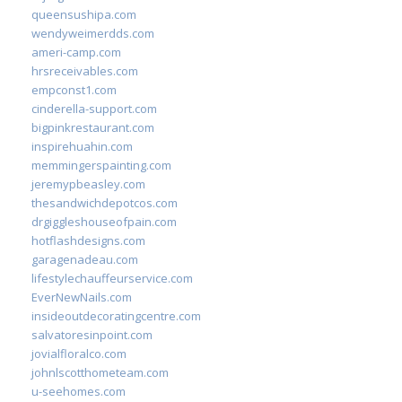
queensushipa.com
wendyweimerdds.com
ameri-camp.com
hrsreceivables.com
empconst1.com
cinderella-support.com
bigpinkrestaurant.com
inspirehuahin.com
memmingerspainting.com
jeremypbeasley.com
thesandwichdepotcos.com
drgiggleshouseofpain.com
hotflashdesigns.com
garagenadeau.com
lifestylechauffeurservice.com
EverNewNails.com
insideoutdecoratingcentre.com
salvatoresinpoint.com
jovialfloralco.com
johnlscotthometeam.com
u-seehomes.com