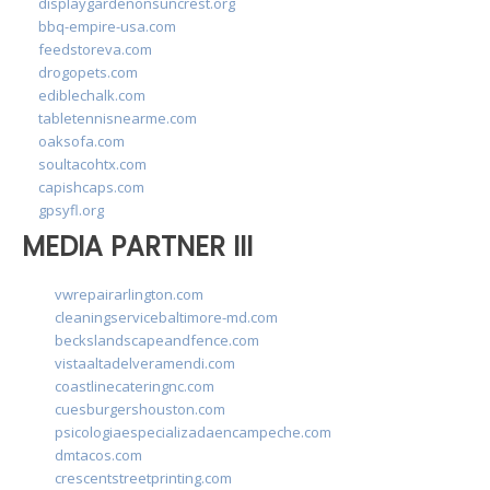
displaygardenonsuncrest.org
bbq-empire-usa.com
feedstoreva.com
drogopets.com
ediblechalk.com
tabletennisnearme.com
oaksofa.com
soultacohtx.com
capishcaps.com
gpsyfl.org
MEDIA PARTNER III
vwrepairarlington.com
cleaningservicebaltimore-md.com
beckslandscapeandfence.com
vistaaltadelveramendi.com
coastlinecateringnc.com
cuesburgershouston.com
psicologiaespecializadaencampeche.com
dmtacos.com
crescentstreetprinting.com