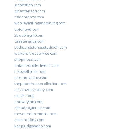
giobastian.com
glpascensori.com
rifloorepoxy.com
woolleymillingandpaving.com
uptonpvd.com
2troublegrill.com
casateranga.com
sticksandstonesstudiooh.com
walkers-treeservice.com
shopmossi.com
untamedcollectivesd.com
mxpwellness.com
infernocanine.com
thepaperhousecollection.com
allisonwillisholley.com
solslite.org
portwayinn.com
djmaddogmusic.com
thesoundarchitects.com
allin1roofing.com
keepjudgewebb.com