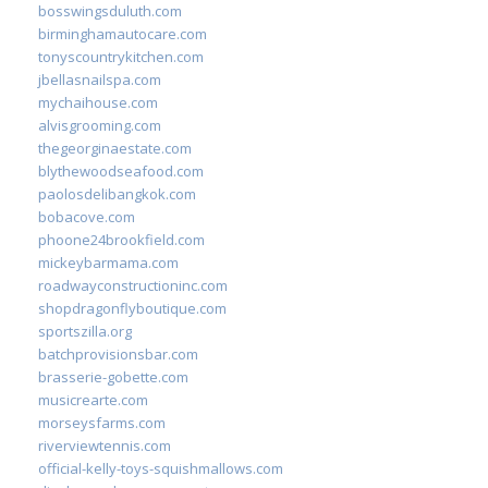
bosswingsduluth.com
birminghamautocare.com
tonyscountrykitchen.com
jbellasnailspa.com
mychaihouse.com
alvisgrooming.com
thegeorginaestate.com
blythewoodseafood.com
paolosdelibangkok.com
bobacove.com
phoone24brookfield.com
mickeybarmama.com
roadwayconstructioninc.com
shopdragonflyboutique.com
sportszilla.org
batchprovisionsbar.com
brasserie-gobette.com
musicrearte.com
morseysfarms.com
riverviewtennis.com
official-kelly-toys-squishmallows.com