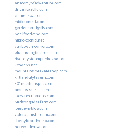
anatomyofadventure.com
drivancastillo.com
cmmedspa.com
midletontkd.com
gardensandgrills.com
basilfoodwine.com
nikko-tochigi.net
caribbean-corner.com
bluemoongiftcards.com
rivercitysteampunkexpo.com
kchoops.net
mountainsideskateshop.com
kirtlandcitytavern.com
301nutritionspot.com
ammos-stores.com
loceanecreations.com
birdsongridgefarm.com
joiedevivblog.com
valera-amsterdam.com
libertybrandhemp.com
norwoodinnwi.com