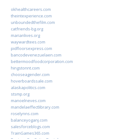
okhealthcareers.com
theintexperience.com
unboundedthefilm.com
catfriends-bg.org
marianlives.org
waywardtees.com
pidfloorsexpress.com
bancodevenezuelaen.com
bettermoodfoodcorporation.com
hingstonnt.com
chooseagender.com
hoverboardssale.com
alaskapolitics.com
stsmp.org
manoelneves.com
mandelaeffectlibrary.com
roselynns.com
balanceyoganj.com
salesforceblogs.com
TrainGames365.com