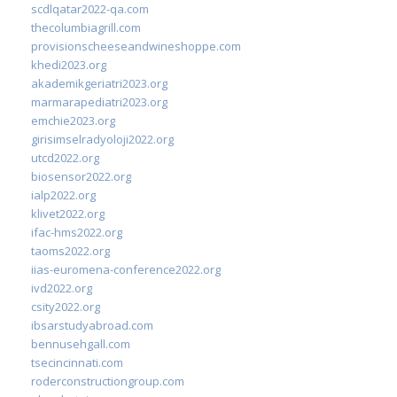
scdlqatar2022-qa.com
thecolumbiagrill.com
provisionscheeseandwineshoppe.com
khedi2023.org
akademikgeriatri2023.org
marmarapediatri2023.org
emchie2023.org
girisimselradyoloji2022.org
utcd2022.org
biosensor2022.org
ialp2022.org
klivet2022.org
ifac-hms2022.org
taoms2022.org
iias-euromena-conference2022.org
ivd2022.org
csity2022.org
ibsarstudyabroad.com
bennusehgall.com
tsecincinnati.com
roderconstructiongroup.com