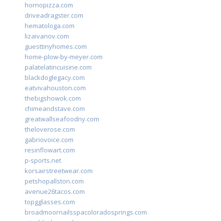
hornopizza.com
driveadragster.com
hematologa.com
lizaivanov.com
guesttinyhomes.com
home-plow-by-meyer.com
palatelatincuisine.com
blackdoglegacy.com
eatvivahouston.com
thebigshowok.com
chimeandstave.com
greatwallseafoodny.com
theloverose.com
gabriovoice.com
resinflowart.com
p-sports.net
korsairstreetwear.com
petshopallston.com
avenue26tacos.com
topgglasses.com
broadmoornailsspacoloradosprings.com