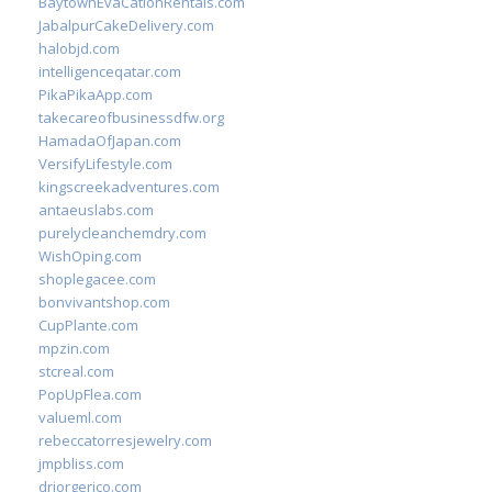
BaytownEvaCationRentals.com
JabalpurCakeDelivery.com
halobjd.com
intelligenceqatar.com
PikaPikaApp.com
takecareofbusinessdfw.org
HamadaOfJapan.com
VersifyLifestyle.com
kingscreekadventures.com
antaeuslabs.com
purelycleanchemdry.com
WishOping.com
shoplegacee.com
bonvivantshop.com
CupPlante.com
mpzin.com
stcreal.com
PopUpFlea.com
valueml.com
rebeccatorresjewelry.com
jmpbliss.com
drjorgerico.com