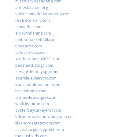
missblackpasadena.com
anneskitchen.org
valenciamarketytaqueria.com
reefrecordsllc.com
alawaffle.com
aryouthfishing.com
united-basketball.com
tios-tacos.com
cafecito-satx.com
graduacionviu2023.com
pecanjackstogo.com
zengardendayspa.com
sparklejewelryinc.com
ironcladtattoostudio.com
bruinshome.com
annascleaningsvc.com
wolfcitytattoo.com
oysterbayturkeytrot.com
lafronterarestauranteybar.com
lilyandrosetearoom.com
olivesburgberrypatch.com
theslushkids.com