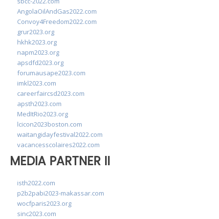
sbcc-2022.com
AngolaOilAndGas2022.com
Convoy4Freedom2022.com
grur2023.org
hkhk2023.org
napm2023.org
apsdfd2023.org
forumausape2023.com
imkl2023.com
careerfaircsd2023.com
apsth2023.com
MedItRio2023.org
lcicon2023boston.com
waitangidayfestival2022.com
vacancesscolaires2022.com
MEDIA PARTNER II
isth2022.com
p2b2pabi2023-makassar.com
wocfparis2023.org
sinc2023.com