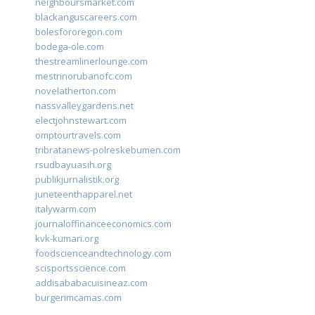
neighboursmarket.com
blackanguscareers.com
bolesfororegon.com
bodega-ole.com
thestreamlinerlounge.com
mestrinorubanofc.com
novelatherton.com
nassvalleygardens.net
electjohnstewart.com
omptourtravels.com
tribratanews-polreskebumen.com
rsudbayuasih.org
publikjurnalistik.org
juneteenthapparel.net
italywarm.com
journaloffinanceeconomics.com
kvk-kumari.org
foodscienceandtechnology.com
scisportsscience.com
addisababacuisineaz.com
burgerimcamas.com