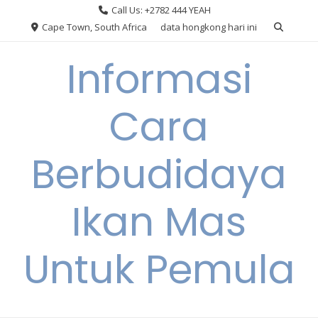
Skip
Call Us: +2782 444 YEAH
to
Cape Town, South Africa
data hongkong hari ini
content
Informasi
Cara
Berbudidaya
Ikan Mas
Untuk Pemula