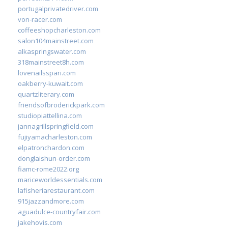
portugalprivatedriver.com
von-racer.com
coffeeshopcharleston.com
salon104mainstreet.com
alkaspringswater.com
318mainstreet8h.com
lovenailsspari.com
oakberry-kuwait.com
quartzliterary.com
friendsofbroderickpark.com
studiopiattellina.com
jannagrillspringfield.com
fujiyamacharleston.com
elpatronchardon.com
donglaishun-order.com
fiamc-rome2022.org
mariceworldessentials.com
lafisheriarestaurant.com
915jazzandmore.com
aguadulce-countryfair.com
jakehovis.com