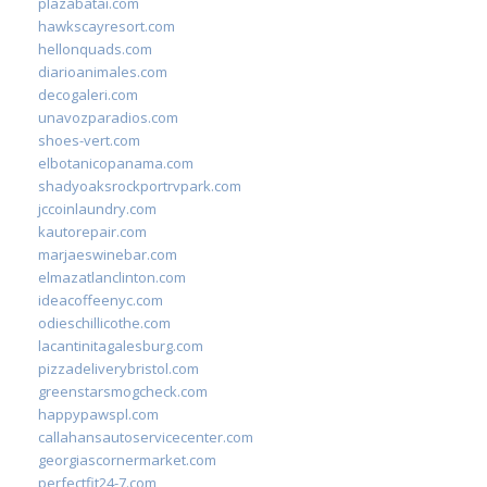
plazabatai.com
hawkscayresort.com
hellonquads.com
diarioanimales.com
decogaleri.com
unavozparadios.com
shoes-vert.com
elbotanicopanama.com
shadyoaksrockportrvpark.com
jccoinlaundry.com
kautorepair.com
marjaeswinebar.com
elmazatlanclinton.com
ideacoffeenyc.com
odieschillicothe.com
lacantinitagalesburg.com
pizzadeliverybristol.com
greenstarsmogcheck.com
happypawspl.com
callahansautoservicecenter.com
georgiascornermarket.com
perfectfit24-7.com