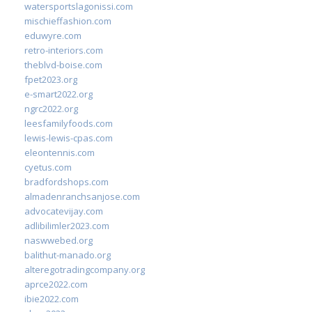
watersportslagonissi.com
mischieffashion.com
eduwyre.com
retro-interiors.com
theblvd-boise.com
fpet2023.org
e-smart2022.org
ngrc2022.org
leesfamilyfoods.com
lewis-lewis-cpas.com
eleontennis.com
cyetus.com
bradfordshops.com
almadenranchsanjose.com
advocatevijay.com
adlibilimler2023.com
naswwebed.org
balithut-manado.org
alteregotradingcompany.org
aprce2022.com
ibie2022.com