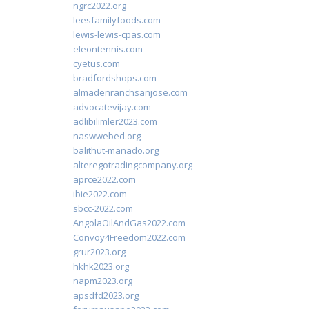
ngrc2022.org
leesfamilyfoods.com
lewis-lewis-cpas.com
eleontennis.com
cyetus.com
bradfordshops.com
almadenranchsanjose.com
advocatevijay.com
adlibilimler2023.com
naswwebed.org
balithut-manado.org
alteregotradingcompany.org
aprce2022.com
ibie2022.com
sbcc-2022.com
AngolaOilAndGas2022.com
Convoy4Freedom2022.com
grur2023.org
hkhk2023.org
napm2023.org
apsdfd2023.org