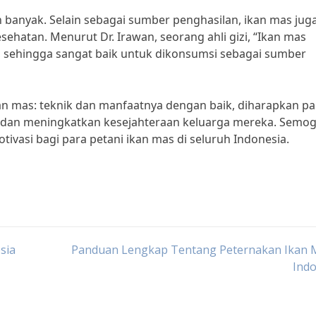
h banyak. Selain sebagai sumber penghasilan, ikan mas jug
kesehatan. Menurut Dr. Irawan, seorang ahli gizi, “Ikan mas
 sehingga sangat baik untuk dikonsumsi sebagai sumber
n mas: teknik dan manfaatnya dengan baik, diharapkan pa
a dan meningkatkan kesejahteraan keluarga mereka. Semo
ivasi bagi para petani ikan mas di seluruh Indonesia.
sia
Panduan Lengkap Tentang Peternakan Ikan M
Indo