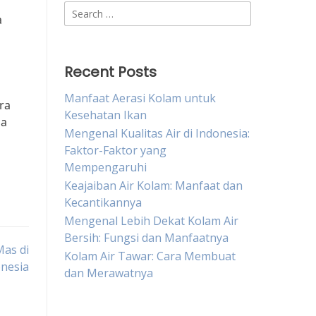
Search
a
for:
Recent Posts
Manfaat Aerasi Kolam untuk
ra
Kesehatan Ikan
ga
Mengenal Kualitas Air di Indonesia:
Faktor-Faktor yang
Mempengaruhi
Keajaiban Air Kolam: Manfaat dan
Kecantikannya
Mengenal Lebih Dekat Kolam Air
Bersih: Fungsi dan Manfaatnya
as di
Kolam Air Tawar: Cara Membuat
nesia
dan Merawatnya