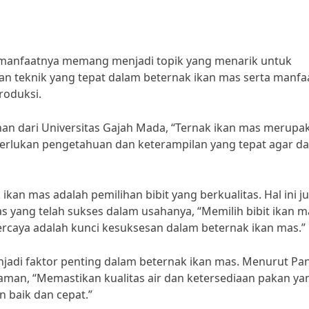
n manfaatnya memang menjadi topik yang menarik untuk
an teknik yang tepat dalam beternak ikan mas serta manfa
roduksi.
nan dari Universitas Gajah Mada, “Ternak ikan mas merupa
perlukan pengetahuan dan keterampilan yang tepat agar d
ikan mas adalah pemilihan bibit yang berkualitas. Hal ini j
s yang telah sukses dalam usahanya, “Memilih bibit ikan m
ercaya adalah kunci kesuksesan dalam beternak ikan mas.”
enjadi faktor penting dalam beternak ikan mas. Menurut Pa
aman, “Memastikan kualitas air dan ketersediaan pakan ya
baik dan cepat.”