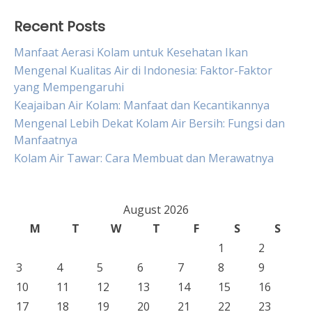
Recent Posts
Manfaat Aerasi Kolam untuk Kesehatan Ikan
Mengenal Kualitas Air di Indonesia: Faktor-Faktor
yang Mempengaruhi
Keajaiban Air Kolam: Manfaat dan Kecantikannya
Mengenal Lebih Dekat Kolam Air Bersih: Fungsi dan
Manfaatnya
Kolam Air Tawar: Cara Membuat dan Merawatnya
August 2026
M
T
W
T
F
S
S
1
2
3
4
5
6
7
8
9
10
11
12
13
14
15
16
17
18
19
20
21
22
23