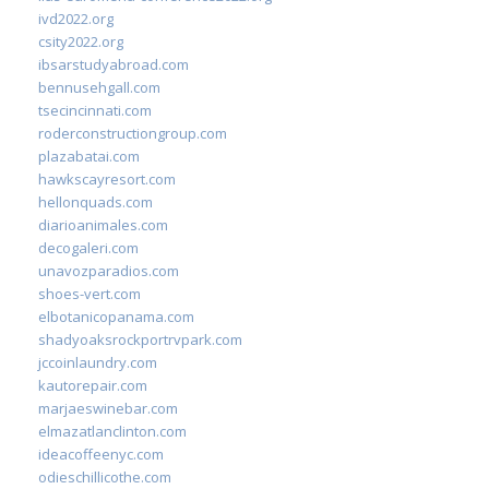
ivd2022.org
csity2022.org
ibsarstudyabroad.com
bennusehgall.com
tsecincinnati.com
roderconstructiongroup.com
plazabatai.com
hawkscayresort.com
hellonquads.com
diarioanimales.com
decogaleri.com
unavozparadios.com
shoes-vert.com
elbotanicopanama.com
shadyoaksrockportrvpark.com
jccoinlaundry.com
kautorepair.com
marjaeswinebar.com
elmazatlanclinton.com
ideacoffeenyc.com
odieschillicothe.com