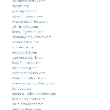
allisonwillisholley.com
solslite.org
portwayinn.com
djmaddogmusic.com
thesoundarchitects.com
allin1roofing.com
keepjudgewebb.com
anatomyofadventure.com
drivancastillo.com
cmmedspa.com
midletontkd.com
gardensandgrills.com
basilfoodwine.com
nikko-tochigi.net
caribbean-corner.com
bluemoongiftcards.com
rivercitysteampunkexpo.com
kchoops.net
mountainsideskateshop.com
kirtlandcitytavern.com
301nutritionspot.com
ammos-stores.com