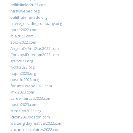
adlibilimler2023.com
naswwebed.org
balithut-manado.org
alteregotradingcompany.org
aprce2022.com
ibie2022.com
sbcc-2022.com
AngolaOilAndGas2022.com
Convoy4Freedom2022.com
grur2023.org
hkhk2023.org
napm2023.org
apsdfd2023.org
forumausape2023.com
imkl2023.com
careerfaircsd2023.com
apsth2023.com
MedItRio2023.org
lcicon2023boston.com
waitangidayfestival2022.com
vacancesscolaires2022.com