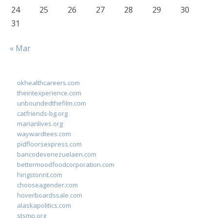
24
25
26
27
28
29
30
31
« Mar
okhealthcareers.com
theintexperience.com
unboundedthefilm.com
catfriends-bg.org
marianlives.org
waywardtees.com
pidfloorsexpress.com
bancodevenezuelaen.com
bettermoodfoodcorporation.com
hingstonnt.com
chooseagender.com
hoverboardssale.com
alaskapolitics.com
stsmp.org