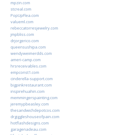
mpzin.com
stcreal.com
PopUpFlea.com
valueml.com
rebeccatorresjewelry.com
jmpbliss.com
drjorgerico.com
queensushipa.com
wendyweimerdds.com
ameri-camp.com
hrsreceivables.com
empconst1.com
cinderella-support.com
bigpinkrestaurant.com
inspirehuahin.com
memmingerspainting.com
jeremypbeasley.com
thesandwichdepotcos.com
drgiggleshouseofpain.com
hotflashdesigns.com
garagenadeau.com