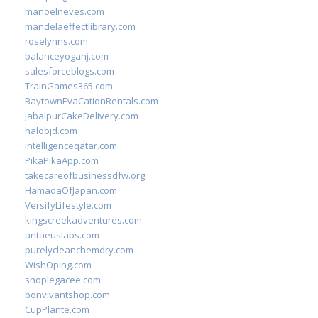
manoelneves.com
mandelaeffectlibrary.com
roselynns.com
balanceyoganj.com
salesforceblogs.com
TrainGames365.com
BaytownEvaCationRentals.com
JabalpurCakeDelivery.com
halobjd.com
intelligenceqatar.com
PikaPikaApp.com
takecareofbusinessdfw.org
HamadaOfJapan.com
VersifyLifestyle.com
kingscreekadventures.com
antaeuslabs.com
purelycleanchemdry.com
WishOping.com
shoplegacee.com
bonvivantshop.com
CupPlante.com