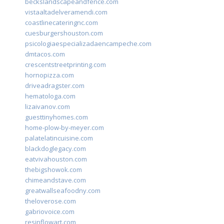
beckslandscapeandfence.com
vistaaltadelveramendi.com
coastlinecateringnc.com
cuesburgershouston.com
psicologiaespecializadaencampeche.com
dmtacos.com
crescentstreetprinting.com
hornopizza.com
driveadragster.com
hematologa.com
lizaivanov.com
guesttinyhomes.com
home-plow-by-meyer.com
palatelatincuisine.com
blackdoglegacy.com
eatvivahouston.com
thebigshowok.com
chimeandstave.com
greatwallseafoodny.com
theloverose.com
gabriovoice.com
resinflowart.com