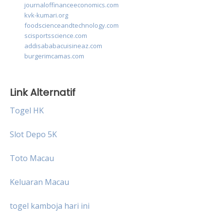
journaloffinanceeconomics.com
kvk-kumari.org
foodscienceandtechnology.com
scisportsscience.com
addisababacuisineaz.com
burgerimcamas.com
Link Alternatif
Togel HK
Slot Depo 5K
Toto Macau
Keluaran Macau
togel kamboja hari ini