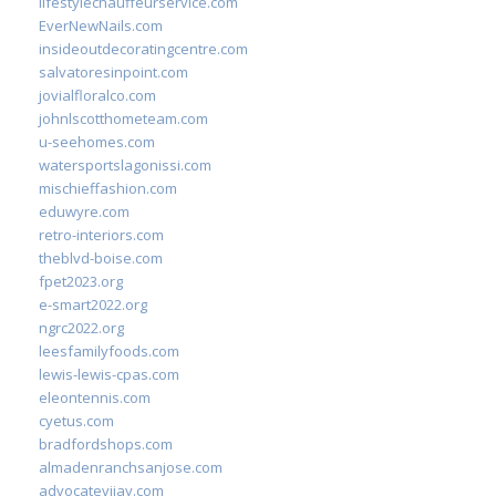
lifestylechauffeurservice.com
EverNewNails.com
insideoutdecoratingcentre.com
salvatoresinpoint.com
jovialfloralco.com
johnlscotthometeam.com
u-seehomes.com
watersportslagonissi.com
mischieffashion.com
eduwyre.com
retro-interiors.com
theblvd-boise.com
fpet2023.org
e-smart2022.org
ngrc2022.org
leesfamilyfoods.com
lewis-lewis-cpas.com
eleontennis.com
cyetus.com
bradfordshops.com
almadenranchsanjose.com
advocatevijay.com