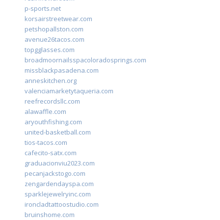
p-sports.net
korsairstreetwear.com
petshopallston.com
avenue26tacos.com
topgglasses.com
broadmoornailsspacoloradosprings.com
missblackpasadena.com
anneskitchen.org
valenciamarketytaqueria.com
reefrecordsllc.com
alawaffle.com
aryouthfishing.com
united-basketball.com
tios-tacos.com
cafecito-satx.com
graduacionviu2023.com
pecanjackstogo.com
zengardendayspa.com
sparklejewelryinc.com
ironcladtattoostudio.com
bruinshome.com