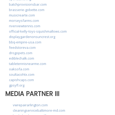
batchprovisionsbar.com
brasserie-gobette.com
musicrearte.com
morseysfarms.com
riverviewtennis.com
official-kelly-toys-squishmallows.com
displaygardenonsuncrest.org
bbq-empire-usa.com
feedstoreva.com
drogopets.com
ediblechalk.com
tabletennisnearme.com
oaksofa.com
soultacohtx.com
capishcaps.com
gpsyfl.org
MEDIA PARTNER III
vwrepairarlington.com
cleaningservicebaltimore-md.com