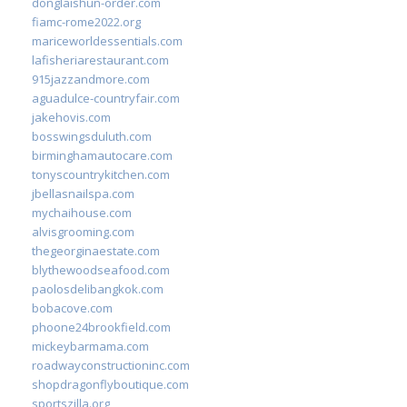
donglaishun-order.com
fiamc-rome2022.org
mariceworldessentials.com
lafisheriarestaurant.com
915jazzandmore.com
aguadulce-countryfair.com
jakehovis.com
bosswingsduluth.com
birminghamautocare.com
tonyscountrykitchen.com
jbellasnailspa.com
mychaihouse.com
alvisgrooming.com
thegeorginaestate.com
blythewoodseafood.com
paolosdelibangkok.com
bobacove.com
phoone24brookfield.com
mickeybarmama.com
roadwayconstructioninc.com
shopdragonflyboutique.com
sportszilla.org