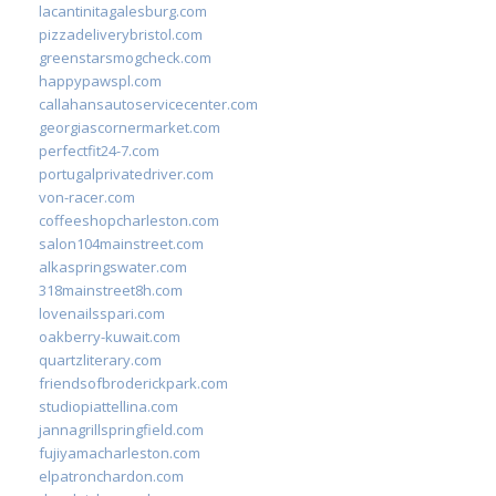
lacantinitagalesburg.com
pizzadeliverybristol.com
greenstarsmogcheck.com
happypawspl.com
callahansautoservicecenter.com
georgiascornermarket.com
perfectfit24-7.com
portugalprivatedriver.com
von-racer.com
coffeeshopcharleston.com
salon104mainstreet.com
alkaspringswater.com
318mainstreet8h.com
lovenailsspari.com
oakberry-kuwait.com
quartzliterary.com
friendsofbroderickpark.com
studiopiattellina.com
jannagrillspringfield.com
fujiyamacharleston.com
elpatronchardon.com