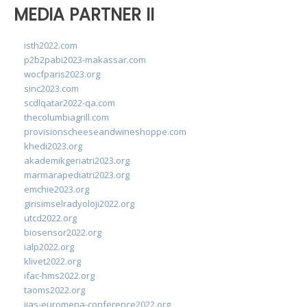
MEDIA PARTNER II
isth2022.com
p2b2pabi2023-makassar.com
wocfparis2023.org
sinc2023.com
scdlqatar2022-qa.com
thecolumbiagrill.com
provisionscheeseandwineshoppe.com
khedi2023.org
akademikgeriatri2023.org
marmarapediatri2023.org
emchie2023.org
girisimselradyoloji2022.org
utcd2022.org
biosensor2022.org
ialp2022.org
klivet2022.org
ifac-hms2022.org
taoms2022.org
iias-euromena-conference2022.org