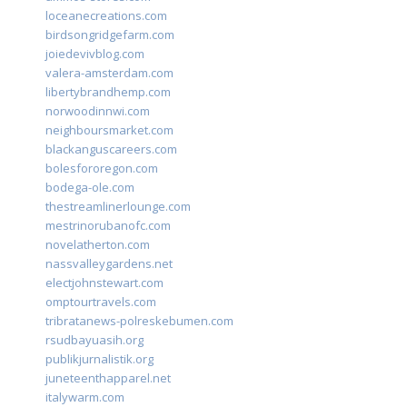
loceanecreations.com
birdsongridgefarm.com
joiedevivblog.com
valera-amsterdam.com
libertybrandhemp.com
norwoodinnwi.com
neighboursmarket.com
blackanguscareers.com
bolesfororegon.com
bodega-ole.com
thestreamlinerlounge.com
mestrinorubanofc.com
novelatherton.com
nassvalleygardens.net
electjohnstewart.com
omptourtravels.com
tribratanews-polreskebumen.com
rsudbayuasih.org
publikjurnalistik.org
juneteenthapparel.net
italywarm.com