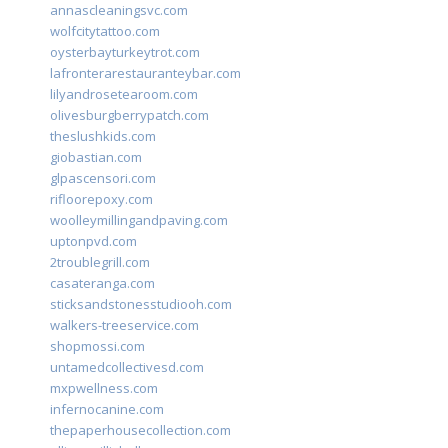
annascleaningsvc.com
wolfcitytattoo.com
oysterbayturkeytrot.com
lafronterarestauranteybar.com
lilyandrosetearoom.com
olivesburgberrypatch.com
theslushkids.com
giobastian.com
glpascensori.com
rifloorepoxy.com
woolleymillingandpaving.com
uptonpvd.com
2troublegrill.com
casateranga.com
sticksandstonesstudiooh.com
walkers-treeservice.com
shopmossi.com
untamedcollectivesd.com
mxpwellness.com
infernocanine.com
thepaperhousecollection.com