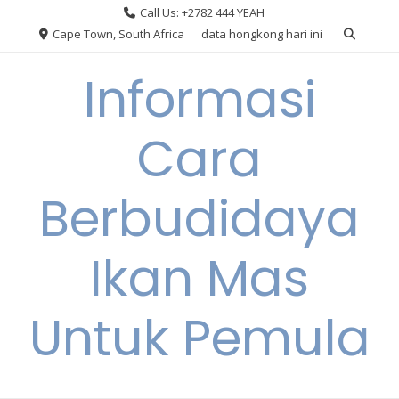
Skip
Call Us: +2782 444 YEAH
to
Cape Town, South Africa
data hongkong hari ini
content
Informasi
Cara
Berbudidaya
Ikan Mas
Untuk Pemula