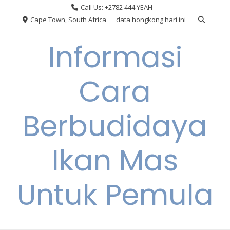
Skip
Call Us: +2782 444 YEAH
to
Cape Town, South Africa
data hongkong hari ini
content
Informasi
Cara
Berbudidaya
Ikan Mas
Untuk Pemula