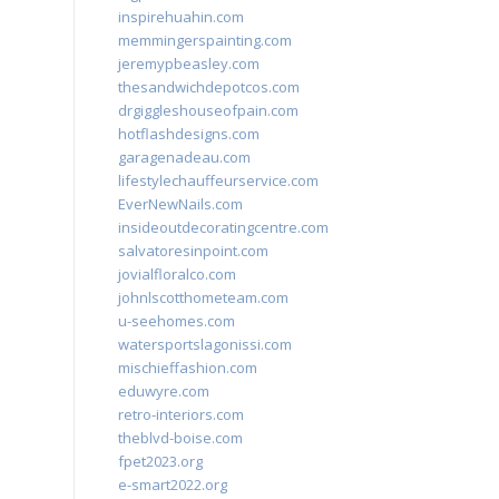
inspirehuahin.com
memmingerspainting.com
jeremypbeasley.com
thesandwichdepotcos.com
drgiggleshouseofpain.com
hotflashdesigns.com
garagenadeau.com
lifestylechauffeurservice.com
EverNewNails.com
insideoutdecoratingcentre.com
salvatoresinpoint.com
jovialfloralco.com
johnlscotthometeam.com
u-seehomes.com
watersportslagonissi.com
mischieffashion.com
eduwyre.com
retro-interiors.com
theblvd-boise.com
fpet2023.org
e-smart2022.org