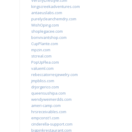
VersifyLifestyle.com
kingscreekadventures.com
antaeuslabs.com
purelycleanchemdry.com
WishOping.com
shoplegacee.com
bonvivantshop.com
CupPlante.com
mpzin.com
stcreal.com
PopUpFlea.com
valueml.com
rebeccatorresjewelry.com
jmpbliss.com
drjorgerico.com
queensushipa.com
wendyweimerdds.com
ameri-camp.com
hrsreceivables.com
empconst1.com
cinderella-support.com
bigpinkrestaurant.com