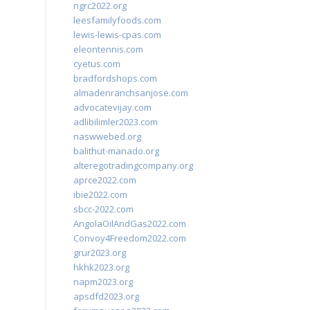
ngrc2022.org
leesfamilyfoods.com
lewis-lewis-cpas.com
eleontennis.com
cyetus.com
bradfordshops.com
almadenranchsanjose.com
advocatevijay.com
adlibilimler2023.com
naswwebed.org
balithut-manado.org
alteregotradingcompany.org
aprce2022.com
ibie2022.com
sbcc-2022.com
AngolaOilAndGas2022.com
Convoy4Freedom2022.com
grur2023.org
hkhk2023.org
napm2023.org
apsdfd2023.org