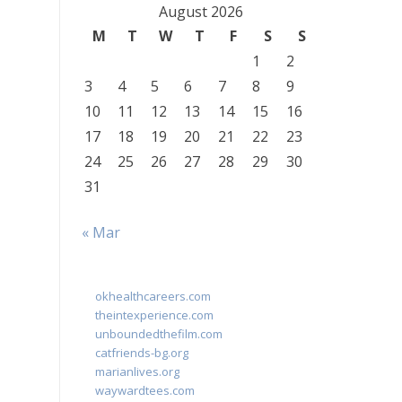
August 2026
M
T
W
T
F
S
S
1
2
3
4
5
6
7
8
9
10
11
12
13
14
15
16
17
18
19
20
21
22
23
24
25
26
27
28
29
30
31
« Mar
okhealthcareers.com
theintexperience.com
unboundedthefilm.com
catfriends-bg.org
marianlives.org
waywardtees.com