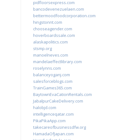
pidfloorsexpress.com
bancodevenezuelaen.com
bettermoodfoodcorporation.com
hingstonnt.com
chooseagender.com
hoverboardssale.com
alaskapolitics.com
stsmp.org
manoelneves.com
mandelaeffectlibrary.com
roselynns.com
balanceyoganj.com
salesforceblogs.com
TrainGames365.com
BaytownEvaCationRentals.com
JabalpurCakeDelivery.com
halobjd.com
intelligenceqatar.com
PikaPikaApp.com
takecareofbusinessdfw.org
HamadaOfJapan.com