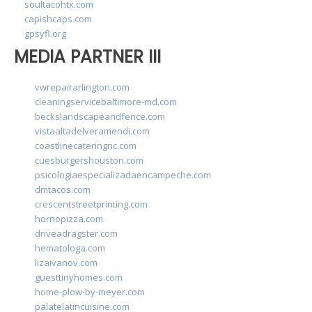
soultacohtx.com
capishcaps.com
gpsyfl.org
MEDIA PARTNER III
vwrepairarlington.com
cleaningservicebaltimore-md.com
beckslandscapeandfence.com
vistaaltadelveramendi.com
coastlinecateringnc.com
cuesburgershouston.com
psicologiaespecializadaencampeche.com
dmtacos.com
crescentstreetprinting.com
hornopizza.com
driveadragster.com
hematologa.com
lizaivanov.com
guesttinyhomes.com
home-plow-by-meyer.com
palatelatincuisine.com