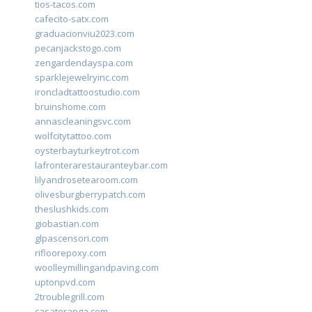
tios-tacos.com
cafecito-satx.com
graduacionviu2023.com
pecanjackstogo.com
zengardendayspa.com
sparklejewelryinc.com
ironcladtattoostudio.com
bruinshome.com
annascleaningsvc.com
wolfcitytattoo.com
oysterbayturkeytrot.com
lafronterarestauranteybar.com
lilyandrosetearoom.com
olivesburgberrypatch.com
theslushkids.com
giobastian.com
glpascensori.com
rifloorepoxy.com
woolleymillingandpaving.com
uptonpvd.com
2troublegrill.com
casateranga.com