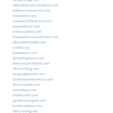
sticksandstonesstudiooh.com
walkers-treeservice.com
shopmossi.com
untamedcollectivesd.com
mxpwellness.com
infernocanine.com
thepaperhousecollection.com
allisonwillisholley.com
solslite.org
portwayinn.com
djmaddogmusic.com
thesoundarchitects.com
allin1roofing.com
keepjudgewebb.com
anatomyofadventure.com
drivancastillo.com
cmmedspa.com
midletontkd.com
gardensandgrills.com
basilfoodwine.com
nikko-tochigi.net