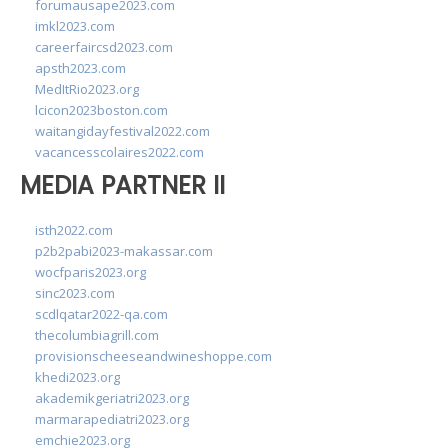
forumausape2023.com
imkl2023.com
careerfaircsd2023.com
apsth2023.com
MedItRio2023.org
lcicon2023boston.com
waitangidayfestival2022.com
vacancesscolaires2022.com
MEDIA PARTNER II
isth2022.com
p2b2pabi2023-makassar.com
wocfparis2023.org
sinc2023.com
scdlqatar2022-qa.com
thecolumbiagrill.com
provisionscheeseandwineshoppe.com
khedi2023.org
akademikgeriatri2023.org
marmarapediatri2023.org
emchie2023.org