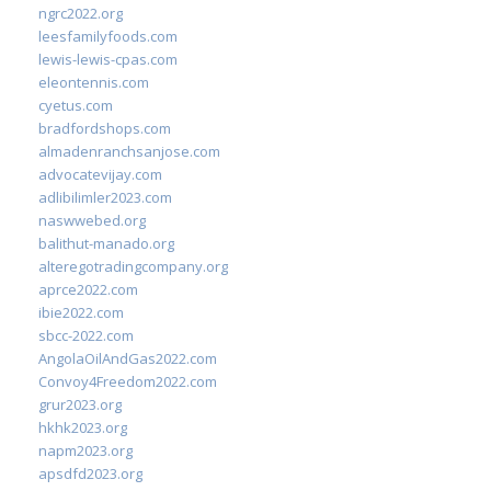
ngrc2022.org
leesfamilyfoods.com
lewis-lewis-cpas.com
eleontennis.com
cyetus.com
bradfordshops.com
almadenranchsanjose.com
advocatevijay.com
adlibilimler2023.com
naswwebed.org
balithut-manado.org
alteregotradingcompany.org
aprce2022.com
ibie2022.com
sbcc-2022.com
AngolaOilAndGas2022.com
Convoy4Freedom2022.com
grur2023.org
hkhk2023.org
napm2023.org
apsdfd2023.org