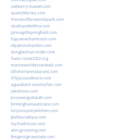
oakberry-kuwait.com
quartzliterary.com
friendsofbroderickpark.com
studiopiattellina.com
jannagrillspringfield.com
fujiyamacharleston.com
elpatronchardon.com
donglaishun-order.com
fiamc-rome2022.org
mariceworldessentials.com
lafisheriarestaurant.com
915jazzandmore.com
aguadulce-countryfair.com
jakehovis.com
bosswingsduluth.com
birminghamautocare.com
tonyscountrykitchen.com
jbellasnailspa.com
mychaihouse.com
alvisgrooming.com
thegeorginaestate.com