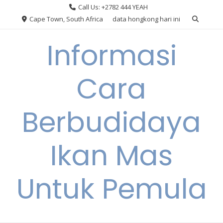
Skip
Call Us: +2782 444 YEAH
to
Cape Town, South Africa
data hongkong hari ini
content
Informasi
Cara
Berbudidaya
Ikan Mas
Untuk Pemula