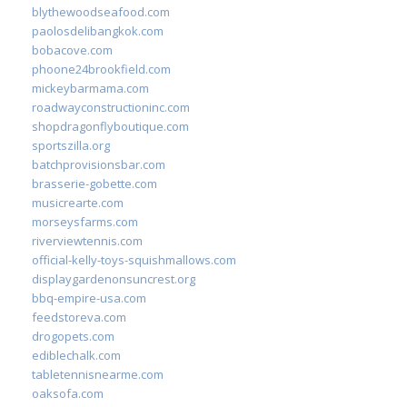
blythewoodseafood.com
paolosdelibangkok.com
bobacove.com
phoone24brookfield.com
mickeybarmama.com
roadwayconstructioninc.com
shopdragonflyboutique.com
sportszilla.org
batchprovisionsbar.com
brasserie-gobette.com
musicrearte.com
morseysfarms.com
riverviewtennis.com
official-kelly-toys-squishmallows.com
displaygardenonsuncrest.org
bbq-empire-usa.com
feedstoreva.com
drogopets.com
ediblechalk.com
tabletennisnearme.com
oaksofa.com