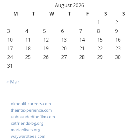
August 2026
M
T
W
T
F
S
S
1
2
3
4
5
6
7
8
9
10
11
12
13
14
15
16
17
18
19
20
21
22
23
24
25
26
27
28
29
30
31
« Mar
okhealthcareers.com
theintexperience.com
unboundedthefilm.com
catfriends-bg.org
marianlives.org
waywardtees.com