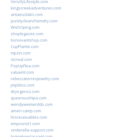
VersifyLifestyle.com
kingscreekadventures.com
antaeuslabs.com
purelycleanchemdry.com
WishOping.com
shoplegacee.com
bonvivantshop.com
CupPlante.com
mpzin.com
stcreal.com
PopUpFlea.com
valueml.com
rebeccatorresjewelry.com
jmpbliss.com
drjorgerico.com
queensushipa.com
wendyweimerdds.com
ameri-camp.com
hrsreceivables.com
empconst1.com
cinderella-support.com
bigpinkrestaurant.com