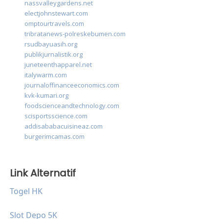
nassvalleygardens.net
electjohnstewart.com
omptourtravels.com
tribratanews-polreskebumen.com
rsudbayuasih.org
publikjurnalistik.org
juneteenthapparel.net
italywarm.com
journaloffinanceeconomics.com
kvk-kumari.org
foodscienceandtechnology.com
scisportsscience.com
addisababacuisineaz.com
burgerimcamas.com
Link Alternatif
Togel HK
Slot Depo 5K