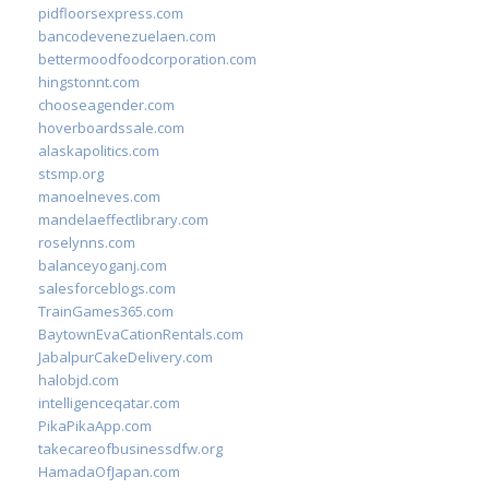
pidfloorsexpress.com
bancodevenezuelaen.com
bettermoodfoodcorporation.com
hingstonnt.com
chooseagender.com
hoverboardssale.com
alaskapolitics.com
stsmp.org
manoelneves.com
mandelaeffectlibrary.com
roselynns.com
balanceyoganj.com
salesforceblogs.com
TrainGames365.com
BaytownEvaCationRentals.com
JabalpurCakeDelivery.com
halobjd.com
intelligenceqatar.com
PikaPikaApp.com
takecareofbusinessdfw.org
HamadaOfJapan.com