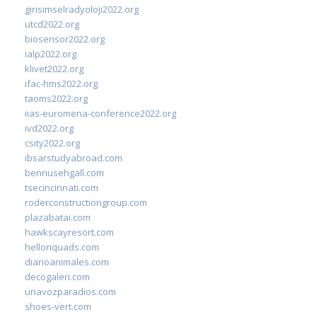
girisimselradyoloji2022.org
utcd2022.org
biosensor2022.org
ialp2022.org
klivet2022.org
ifac-hms2022.org
taoms2022.org
iias-euromena-conference2022.org
ivd2022.org
csity2022.org
ibsarstudyabroad.com
bennusehgall.com
tsecincinnati.com
roderconstructiongroup.com
plazabatai.com
hawkscayresort.com
hellonquads.com
diarioanimales.com
decogaleri.com
unavozparadios.com
shoes-vert.com