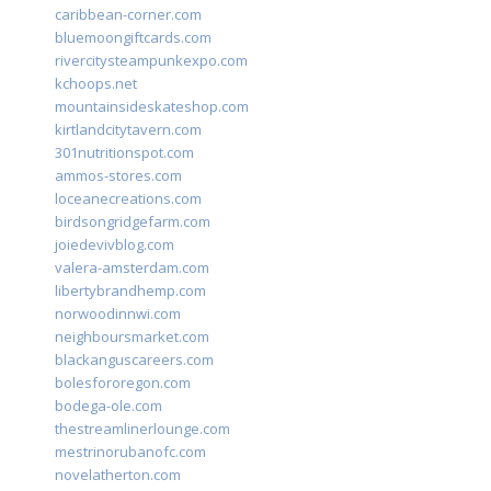
caribbean-corner.com
bluemoongiftcards.com
rivercitysteampunkexpo.com
kchoops.net
mountainsideskateshop.com
kirtlandcitytavern.com
301nutritionspot.com
ammos-stores.com
loceanecreations.com
birdsongridgefarm.com
joiedevivblog.com
valera-amsterdam.com
libertybrandhemp.com
norwoodinnwi.com
neighboursmarket.com
blackanguscareers.com
bolesfororegon.com
bodega-ole.com
thestreamlinerlounge.com
mestrinorubanofc.com
novelatherton.com