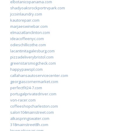
elbotanicopanama.com
shadyoaksrockportrvpark.com
jccoinlaundry.com
kautorepair.com
marjaeswinebar.com
elmazatlanclinton.com
ideacoffeenyc.com
odieschillicothe.com
lacantinitagalesburg.com
pizzadeliverybristol.com
greenstarsmogcheck.com
happypawspl.com
callahansautoservicecenter.com
georgiascornermarket.com
perfectfit24-7.com
portugalprivatedriver.com
von-racer.com
coffeeshopcharleston.com
salon104mainstreet.com
alkaspringswater.com
318mainstreet8h.com
lovenailsspari.com