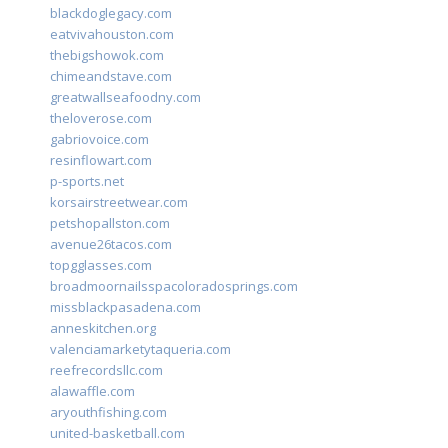
blackdoglegacy.com
eatvivahouston.com
thebigshowok.com
chimeandstave.com
greatwallseafoodny.com
theloverose.com
gabriovoice.com
resinflowart.com
p-sports.net
korsairstreetwear.com
petshopallston.com
avenue26tacos.com
topgglasses.com
broadmoornailsspacoloradosprings.com
missblackpasadena.com
anneskitchen.org
valenciamarketytaqueria.com
reefrecordsllc.com
alawaffle.com
aryouthfishing.com
united-basketball.com