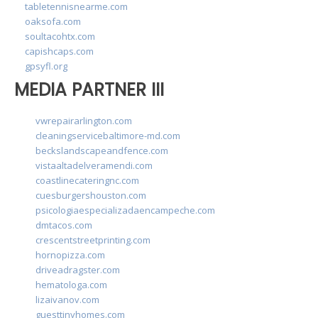
tabletennisnearme.com
oaksofa.com
soultacohtx.com
capishcaps.com
gpsyfl.org
MEDIA PARTNER III
vwrepairarlington.com
cleaningservicebaltimore-md.com
beckslandscapeandfence.com
vistaaltadelveramendi.com
coastlinecateringnc.com
cuesburgershouston.com
psicologiaespecializadaencampeche.com
dmtacos.com
crescentstreetprinting.com
hornopizza.com
driveadragster.com
hematologa.com
lizaivanov.com
guesttinyhomes.com