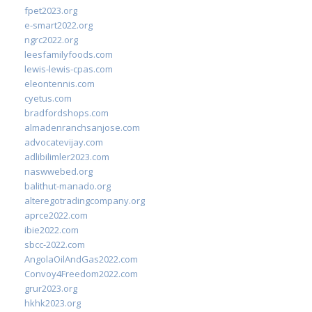
fpet2023.org
e-smart2022.org
ngrc2022.org
leesfamilyfoods.com
lewis-lewis-cpas.com
eleontennis.com
cyetus.com
bradfordshops.com
almadenranchsanjose.com
advocatevijay.com
adlibilimler2023.com
naswwebed.org
balithut-manado.org
alteregotradingcompany.org
aprce2022.com
ibie2022.com
sbcc-2022.com
AngolaOilAndGas2022.com
Convoy4Freedom2022.com
grur2023.org
hkhk2023.org