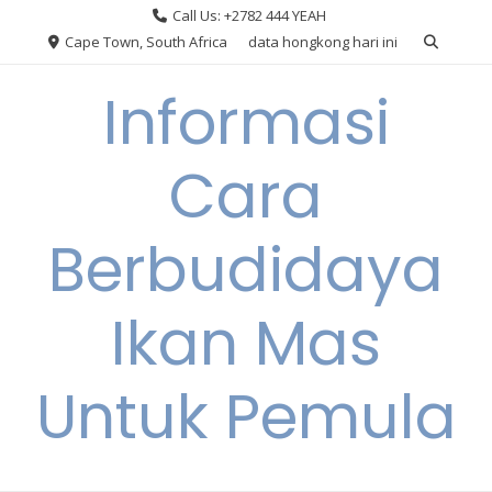
Skip
Call Us: +2782 444 YEAH
to
Cape Town, South Africa
data hongkong hari ini
content
Informasi
Cara
Berbudidaya
Ikan Mas
Untuk Pemula