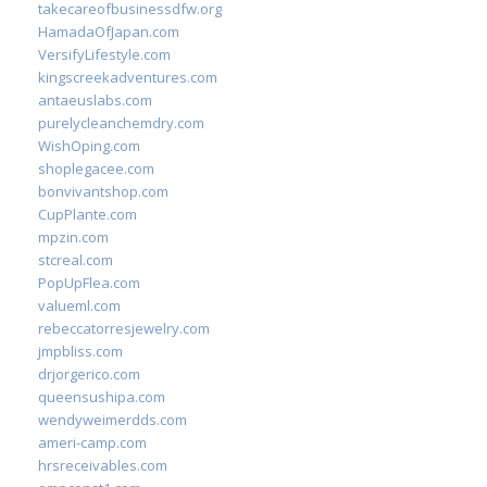
takecareofbusinessdfw.org
HamadaOfJapan.com
VersifyLifestyle.com
kingscreekadventures.com
antaeuslabs.com
purelycleanchemdry.com
WishOping.com
shoplegacee.com
bonvivantshop.com
CupPlante.com
mpzin.com
stcreal.com
PopUpFlea.com
valueml.com
rebeccatorresjewelry.com
jmpbliss.com
drjorgerico.com
queensushipa.com
wendyweimerdds.com
ameri-camp.com
hrsreceivables.com