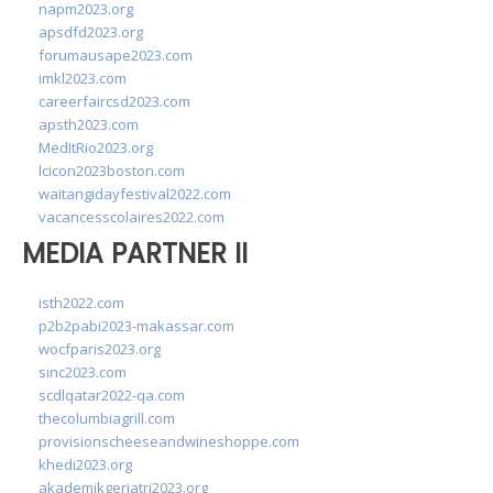
napm2023.org
apsdfd2023.org
forumausape2023.com
imkl2023.com
careerfaircsd2023.com
apsth2023.com
MedItRio2023.org
lcicon2023boston.com
waitangidayfestival2022.com
vacancesscolaires2022.com
MEDIA PARTNER II
isth2022.com
p2b2pabi2023-makassar.com
wocfparis2023.org
sinc2023.com
scdlqatar2022-qa.com
thecolumbiagrill.com
provisionscheeseandwineshoppe.com
khedi2023.org
akademikgeriatri2023.org