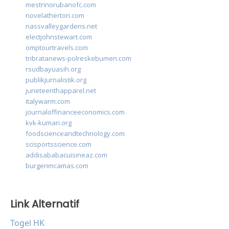
mestrinorubanofc.com
novelatherton.com
nassvalleygardens.net
electjohnstewart.com
omptourtravels.com
tribratanews-polreskebumen.com
rsudbayuasih.org
publikjurnalistik.org
juneteenthapparel.net
italywarm.com
journaloffinanceeconomics.com
kvk-kumari.org
foodscienceandtechnology.com
scisportsscience.com
addisababacuisineaz.com
burgerimcamas.com
Link Alternatif
Togel HK