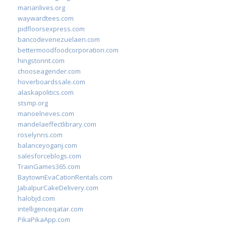
marianlives.org
waywardtees.com
pidfloorsexpress.com
bancodevenezuelaen.com
bettermoodfoodcorporation.com
hingstonnt.com
chooseagender.com
hoverboardssale.com
alaskapolitics.com
stsmp.org
manoelneves.com
mandelaeffectlibrary.com
roselynns.com
balanceyoganj.com
salesforceblogs.com
TrainGames365.com
BaytownEvaCationRentals.com
JabalpurCakeDelivery.com
halobjd.com
intelligenceqatar.com
PikaPikaApp.com