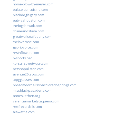
home-plow-by-meyer.com
palatelatincuisine.com
blackdoglegacy.com
eatvivahouston.com
thebigshowok.com
chimeandstave.com
greatwallseafoodny.com
theloverose.com
gabriovoice.com
resinflowart.com
p-sports.net
korsairstreetwear.com
petshopallston.com
avenue26tacos.com
topgglasses.com
broadmoornailsspacoloradosprings.com
missblackpasadena.com
anneskitchen.org
valenciamarketytaqueria.com
reefrecordsllc.com
alawaffle.com