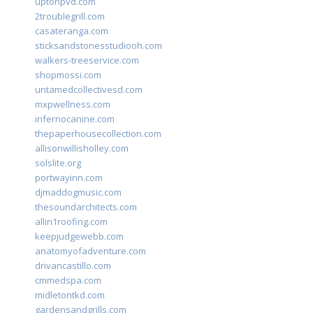
uptonpvd.com
2troublegrill.com
casateranga.com
sticksandstonesstudiooh.com
walkers-treeservice.com
shopmossi.com
untamedcollectivesd.com
mxpwellness.com
infernocanine.com
thepaperhousecollection.com
allisonwillisholley.com
solslite.org
portwayinn.com
djmaddogmusic.com
thesoundarchitects.com
allin1roofing.com
keepjudgewebb.com
anatomyofadventure.com
drivancastillo.com
cmmedspa.com
midletontkd.com
gardensandgrills.com