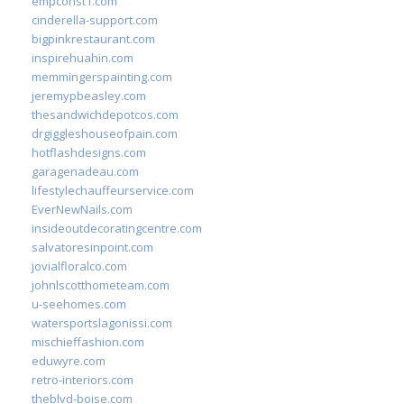
empconst1.com
cinderella-support.com
bigpinkrestaurant.com
inspirehuahin.com
memmingerspainting.com
jeremypbeasley.com
thesandwichdepotcos.com
drgiggleshouseofpain.com
hotflashdesigns.com
garagenadeau.com
lifestylechauffeurservice.com
EverNewNails.com
insideoutdecoratingcentre.com
salvatoresinpoint.com
jovialfloralco.com
johnlscotthometeam.com
u-seehomes.com
watersportslagonissi.com
mischieffashion.com
eduwyre.com
retro-interiors.com
theblvd-boise.com