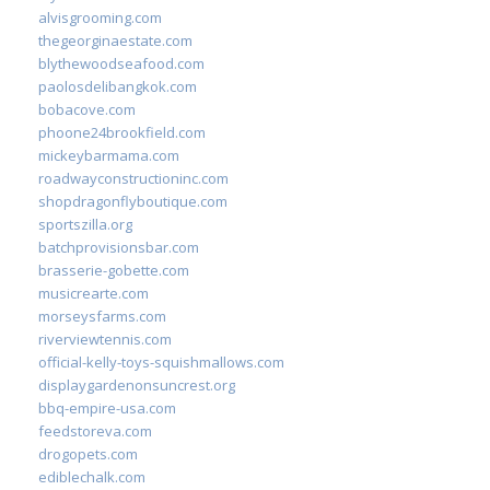
alvisgrooming.com
thegeorginaestate.com
blythewoodseafood.com
paolosdelibangkok.com
bobacove.com
phoone24brookfield.com
mickeybarmama.com
roadwayconstructioninc.com
shopdragonflyboutique.com
sportszilla.org
batchprovisionsbar.com
brasserie-gobette.com
musicrearte.com
morseysfarms.com
riverviewtennis.com
official-kelly-toys-squishmallows.com
displaygardenonsuncrest.org
bbq-empire-usa.com
feedstoreva.com
drogopets.com
ediblechalk.com