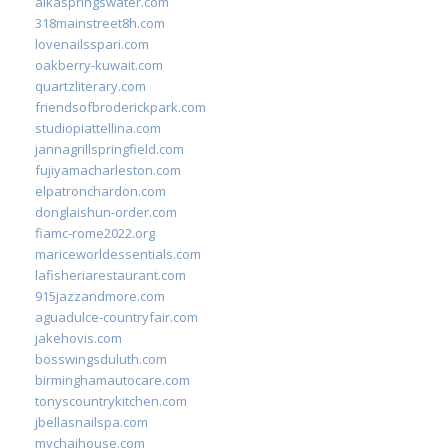
alkaspringswater.com
318mainstreet8h.com
lovenailsspari.com
oakberry-kuwait.com
quartzliterary.com
friendsofbroderickpark.com
studiopiattellina.com
jannagrillspringfield.com
fujiyamacharleston.com
elpatronchardon.com
donglaishun-order.com
fiamc-rome2022.org
mariceworldessentials.com
lafisheriarestaurant.com
915jazzandmore.com
aguadulce-countryfair.com
jakehovis.com
bosswingsduluth.com
birminghamautocare.com
tonyscountrykitchen.com
jbellasnailspa.com
mychaihouse.com