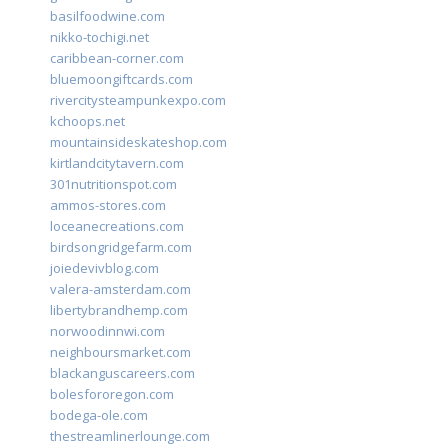
basilfoodwine.com
nikko-tochigi.net
caribbean-corner.com
bluemoongiftcards.com
rivercitysteampunkexpo.com
kchoops.net
mountainsideskateshop.com
kirtlandcitytavern.com
301nutritionspot.com
ammos-stores.com
loceanecreations.com
birdsongridgefarm.com
joiedevivblog.com
valera-amsterdam.com
libertybrandhemp.com
norwoodinnwi.com
neighboursmarket.com
blackanguscareers.com
bolesfororegon.com
bodega-ole.com
thestreamlinerlounge.com