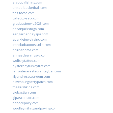
aryouthfishing.com
united-basketball.com
tios-tacos.com
cafecito-satx.com
graduacionviu2023.com
pecanjackstogo.com
zengardendayspa.com
sparklejewelryinc.com
ironcladtattoostudio.com
bruinshome.com
annascleaningsvc.com
wolfcitytattoo.com
oysterbayturkeytrot.com
lafronterarestauranteybar.com
lilyandrosetearoom.com
olivesburgberrypatch.com
theslushkids.com
giobastian.com
glpascensori.com
rifloorepoxy.com
woolleymillingandpaving.com