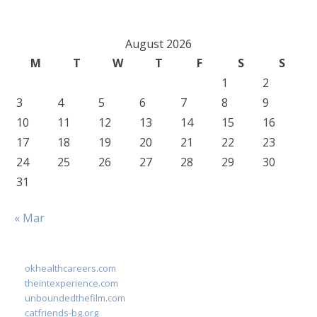
August 2026
M
T
W
T
F
S
S
1
2
3
4
5
6
7
8
9
10
11
12
13
14
15
16
17
18
19
20
21
22
23
24
25
26
27
28
29
30
31
« Mar
okhealthcareers.com
theintexperience.com
unboundedthefilm.com
catfriends-bg.org