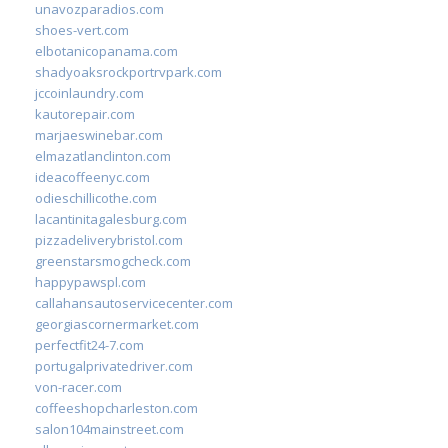
unavozparadios.com
shoes-vert.com
elbotanicopanama.com
shadyoaksrockportrvpark.com
jccoinlaundry.com
kautorepair.com
marjaeswinebar.com
elmazatlanclinton.com
ideacoffeenyc.com
odieschillicothe.com
lacantinitagalesburg.com
pizzadeliverybristol.com
greenstarsmogcheck.com
happypawspl.com
callahansautoservicecenter.com
georgiascornermarket.com
perfectfit24-7.com
portugalprivatedriver.com
von-racer.com
coffeeshopcharleston.com
salon104mainstreet.com