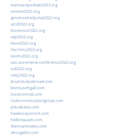
marmarapediatri2023.org
emchie2023.org
girisimselradyoloji2022.org
utcd2022.org
biosensor2022.org
ialp2022.org
klivet2022.org
ifac-hms2022.org
taoms2022.org
iias-euromena-conference2022.org
ivd2022.org
csity2022.org
ibsarstudyabroad.com
bennusehgall.com
tsecincinnati.com
roderconstructiongroup.com
plazabatai.com
hawkscayresort.com
hellonquads.com
diarioanimales.com
decogaleri.com