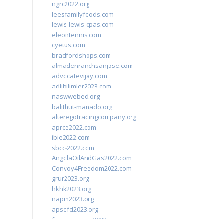
ngrc2022.org
leesfamilyfoods.com
lewis-lewis-cpas.com
eleontennis.com
cyetus.com
bradfordshops.com
almadenranchsanjose.com
advocatevijay.com
adlibilimler2023.com
naswwebed.org
balithut-manado.org
alteregotradingcompany.org
aprce2022.com
ibie2022.com
sbcc-2022.com
AngolaOilAndGas2022.com
Convoy4Freedom2022.com
grur2023.org
hkhk2023.org
napm2023.org
apsdfd2023.org