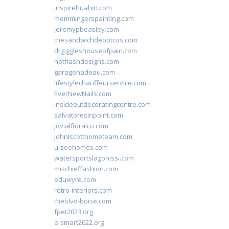
inspirehuahin.com
memmingerspainting.com
jeremypbeasley.com
thesandwichdepotcos.com
drgiggleshouseofpain.com
hotflashdesigns.com
garagenadeau.com
lifestylechauffeurservice.com
EverNewNails.com
insideoutdecoratingcentre.com
salvatoresinpoint.com
jovialfloralco.com
johnlscotthometeam.com
u-seehomes.com
watersportslagonissi.com
mischieffashion.com
eduwyre.com
retro-interiors.com
theblvd-boise.com
fpet2023.org
e-smart2022.org