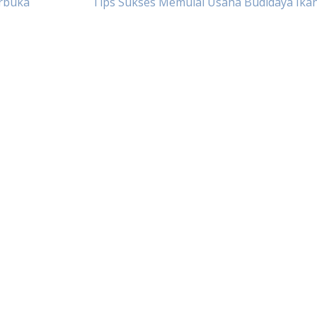
erbuka
Tips Sukses Memulai Usaha Budidaya Ika