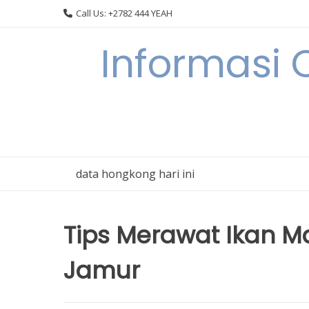
Skip
Call Us: +2782 444 YEAH
to
content
Informasi 
data hongkong hari ini
Tips Merawat Ikan Ma
Jamur