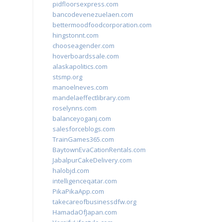
pidfloorsexpress.com
bancodevenezuelaen.com
bettermoodfoodcorporation.com
hingstonnt.com
chooseagender.com
hoverboardssale.com
alaskapolitics.com
stsmp.org
manoelneves.com
mandelaeffectlibrary.com
roselynns.com
balanceyoganj.com
salesforceblogs.com
TrainGames365.com
BaytownEvaCationRentals.com
JabalpurCakeDelivery.com
halobjd.com
intelligenceqatar.com
PikaPikaApp.com
takecareofbusinessdfw.org
HamadaOfJapan.com