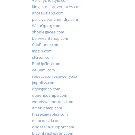
VersifyLifestyle.com
kingscreekadventures.com
antaeuslabs.com
purelycleanchemdry.com
WishOping.com
shoplegacee.com
bonvivantshop.com
CupPlante.com
mpzin.com
stcreal.com
PopUpFlea.com
valueml.com
rebeccatorresjewelry.com
jmpbliss.com
drjorgerico.com
queensushipa.com
wendyweimerdds.com
ameri-camp.com
hrsreceivables.com
empconst1.com
cinderella-support.com
bigpinkrestaurant.com