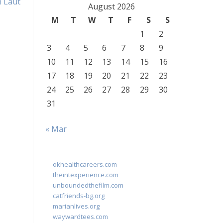
n Laut
August 2026
M
T
W
T
F
S
S
1
2
3
4
5
6
7
8
9
10
11
12
13
14
15
16
17
18
19
20
21
22
23
24
25
26
27
28
29
30
31
« Mar
okhealthcareers.com
theintexperience.com
unboundedthefilm.com
catfriends-bg.org
marianlives.org
waywardtees.com