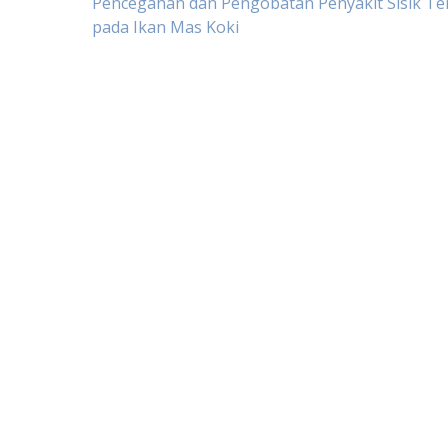
Post
Pencegahan dan Pengobatan Penyakit Sisik T
pada Ikan Mas Koki
navigation