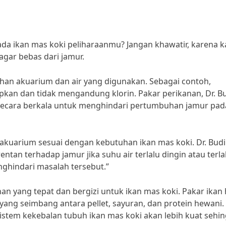
ikan mas koki peliharaanmu? Jangan khawatir, karena kal
agar bebas dari jamur.
han akuarium dan air yang digunakan. Sebagai contoh,
kan dan tidak mengandung klorin. Pakar perikanan, Dr. Bu
secara berkala untuk menghindari pertumbuhan jamur pad
m akuarium sesuai dengan kebutuhan ikan mas koki. Dr. Budi
tan terhadap jamur jika suhu air terlalu dingin atau terla
nghindari masalah tersebut.”
n yang tepat dan bergizi untuk ikan mas koki. Pakar ikan 
ng seimbang antara pellet, sayuran, dan protein hewani.
stem kekebalan tubuh ikan mas koki akan lebih kuat sehi