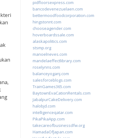
pidfloorsexpress.com
bancodevenezuelaen.com
kteri
bettermoodfoodcorporation.com
ikan
hingstonnt.com
chooseagender.com
hoverboardssale.com
alaskapolitics.com
dak
stsmp.org
manoelneves.com
kukan
mandelaeffectlibrary.com
roselynns.com
balanceyoganj.com
salesforceblogs.com
ana,
TrainGames365.com
k
BaytownEvaCationRentals.com
nang
JabalpurCakeDelivery.com
halobjd.com
intelligenceqatar.com
PikaPikaApp.com
takecareofbusinessdfw.org
HamadaOfJapan.com