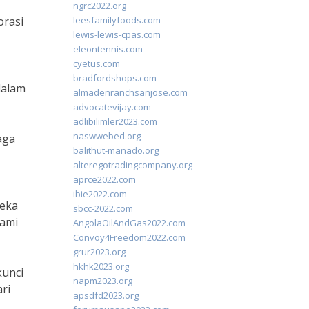
ngrc2022.org
orasi
leesfamilyfoods.com
lewis-lewis-cpas.com
eleontennis.com
cyetus.com
bradfordshops.com
dalam
almadenranchsanjose.com
advocatevijay.com
adlibilimler2023.com
naswwebed.org
aga
balithut-manado.org
alteregotradingcompany.org
aprce2022.com
ibie2022.com
reka
sbcc-2022.com
lami
AngolaOilAndGas2022.com
Convoy4Freedom2022.com
grur2023.org
hkhk2023.org
kunci
napm2023.org
ri
apsdfd2023.org