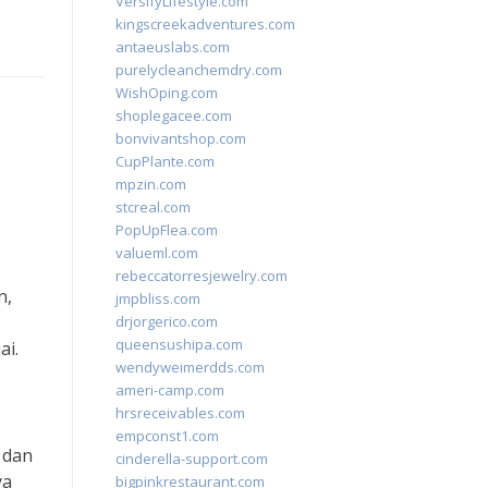
VersifyLifestyle.com
kingscreekadventures.com
antaeuslabs.com
purelycleanchemdry.com
WishOping.com
shoplegacee.com
bonvivantshop.com
CupPlante.com
mpzin.com
stcreal.com
PopUpFlea.com
valueml.com
rebeccatorresjewelry.com
n,
jmpbliss.com
drjorgerico.com
queensushipa.com
ai.
wendyweimerdds.com
ameri-camp.com
hrsreceivables.com
empconst1.com
 dan
cinderella-support.com
ya
bigpinkrestaurant.com