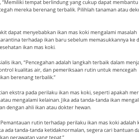
, “Memiliki tempat berlindung yang cukup dapat membantu
egah mereka berenang terbalik. Pilihlah tanaman atau dek
nyakit dapat menyebabkan ikan mas koki mengalami masalah
 karantina terhadap ikan baru sebelum memasukkannya ke 
esehatan ikan mas koki.
alis ikan, “Pencegahan adalah langkah terbaik dalam menj
ontrol kualitas air, dan pemeriksaan rutin untuk mencegah
kan berenang terbalik.”
atian ekstra pada perilaku ikan mas koki, seperti apakah me
tau mengalami kelainan. Jika ada tanda-tanda ikan menga
an dengan ahli ikan atau dokter hewan.
“Pemantauan rutin terhadap perilaku ikan mas koki adalah 
a ada tanda-tanda ketidaknormalan, segera cari bantuan da
tkan perawatan yang tepat.”