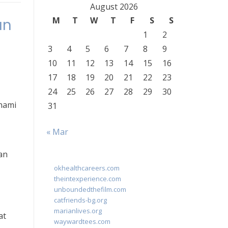
August 2026
M
T
W
T
F
S
S
an
1
2
3
4
5
6
7
8
9
10
11
12
13
14
15
16
17
18
19
20
21
22
23
24
25
26
27
28
29
30
ahami
31
« Mar
an
okhealthcareers.com
theintexperience.com
unboundedthefilm.com
catfriends-bg.org
marianlives.org
at
waywardtees.com