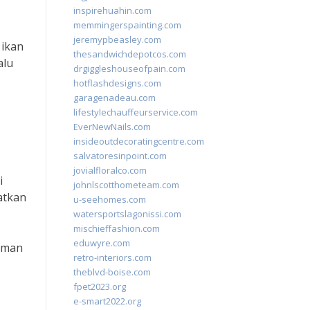
inspirehuahin.com
memmingerspainting.com
jeremypbeasley.com
 ikan
thesandwichdepotcos.com
alu
drgiggleshouseofpain.com
hotflashdesigns.com
garagenadeau.com
lifestylechauffeurservice.com
EverNewNails.com
insideoutdecoratingcentre.com
salvatoresinpoint.com
jovialfloralco.com
i
johnlscotthometeam.com
atkan
u-seehomes.com
watersportslagonissi.com
mischieffashion.com
eduwyre.com
 aman
retro-interiors.com
theblvd-boise.com
fpet2023.org
e-smart2022.org