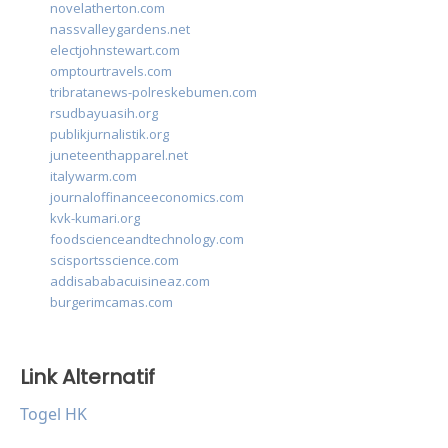
novelatherton.com
nassvalleygardens.net
electjohnstewart.com
omptourtravels.com
tribratanews-polreskebumen.com
rsudbayuasih.org
publikjurnalistik.org
juneteenthapparel.net
italywarm.com
journaloffinanceeconomics.com
kvk-kumari.org
foodscienceandtechnology.com
scisportsscience.com
addisababacuisineaz.com
burgerimcamas.com
Link Alternatif
Togel HK