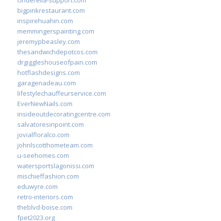
cinderella-support.com
bigpinkrestaurant.com
inspirehuahin.com
memmingerspainting.com
jeremypbeasley.com
thesandwichdepotcos.com
drgiggleshouseofpain.com
hotflashdesigns.com
garagenadeau.com
lifestylechauffeurservice.com
EverNewNails.com
insideoutdecoratingcentre.com
salvatoresinpoint.com
jovialfloralco.com
johnlscotthometeam.com
u-seehomes.com
watersportslagonissi.com
mischieffashion.com
eduwyre.com
retro-interiors.com
theblvd-boise.com
fpet2023.org