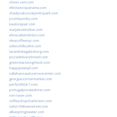
shoes-vert.com
elbotanicopanama.com
shadyoaksrockportrvpark.com
jccoinlaundry.com
kautorepair.com
marjaeswinebar.com
elmazatlanclinton.com
ideacoffeenyc.com
odieschillicothe.com
lacantinitagalesburg.com
pizzadeliverybristol.com
greenstarsmogcheck.com
happypawspl.com
callahansautoservicecenter.com
georgiascornermarket.com
perfectfit24-7.com
portugalprivatedriver.com
von-racer.com
coffeeshopcharleston.com
salon104mainstreet.com
alkaspringswater.com