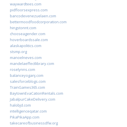
waywardtees.com
pidfloorsexpress.com
bancodevenezuelaen.com
bettermoodfoodcorporation.com
hingstonnt.com
chooseagender.com
hoverboardssale.com
alaskapolitics.com
stsmp.org
manoelneves.com
mandelaeffectlibrary.com
roselynns.com
balanceyoganj.com
salesforceblogs.com
TrainGames365.com
BaytownEvaCationRentals.com
JabalpurCakeDelivery.com
halobjd.com
intelligenceqatar.com
PikaPikaApp.com
takecareofbusinessdfw.org