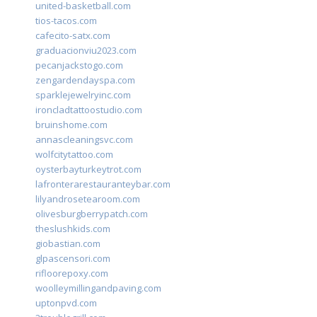
united-basketball.com
tios-tacos.com
cafecito-satx.com
graduacionviu2023.com
pecanjackstogo.com
zengardendayspa.com
sparklejewelryinc.com
ironcladtattoostudio.com
bruinshome.com
annascleaningsvc.com
wolfcitytattoo.com
oysterbayturkeytrot.com
lafronterarestauranteybar.com
lilyandrosetearoom.com
olivesburgberrypatch.com
theslushkids.com
giobastian.com
glpascensori.com
rifloorepoxy.com
woolleymillingandpaving.com
uptonpvd.com