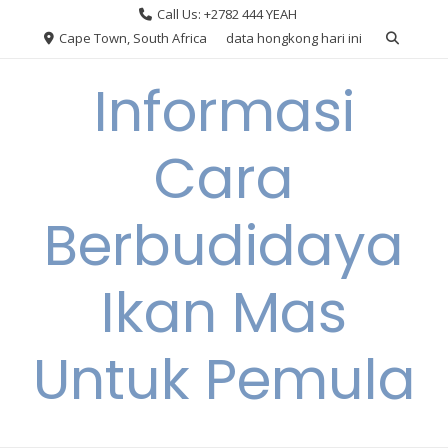
Skip
Call Us: +2782 444 YEAH
to
Cape Town, South Africa
data hongkong hari ini
content
Informasi
Cara
Berbudidaya
Ikan Mas
Untuk Pemula