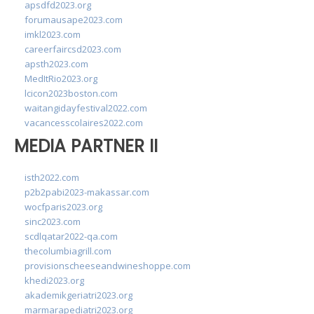
apsdfd2023.org
forumausape2023.com
imkl2023.com
careerfaircsd2023.com
apsth2023.com
MedItRio2023.org
lcicon2023boston.com
waitangidayfestival2022.com
vacancesscolaires2022.com
MEDIA PARTNER II
isth2022.com
p2b2pabi2023-makassar.com
wocfparis2023.org
sinc2023.com
scdlqatar2022-qa.com
thecolumbiagrill.com
provisionscheeseandwineshoppe.com
khedi2023.org
akademikgeriatri2023.org
marmarapediatri2023.org