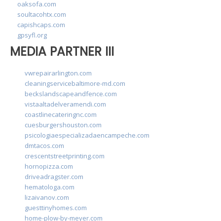
oaksofa.com
soultacohtx.com
capishcaps.com
gpsyfl.org
MEDIA PARTNER III
vwrepairarlington.com
cleaningservicebaltimore-md.com
beckslandscapeandfence.com
vistaaltadelveramendi.com
coastlinecateringnc.com
cuesburgershouston.com
psicologiaespecializadaencampeche.com
dmtacos.com
crescentstreetprinting.com
hornopizza.com
driveadragster.com
hematologa.com
lizaivanov.com
guesttinyhomes.com
home-plow-by-meyer.com