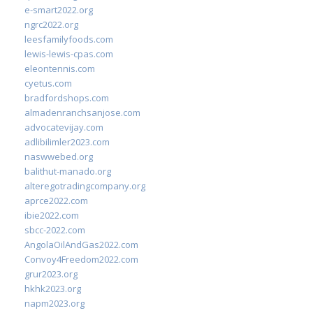
e-smart2022.org
ngrc2022.org
leesfamilyfoods.com
lewis-lewis-cpas.com
eleontennis.com
cyetus.com
bradfordshops.com
almadenranchsanjose.com
advocatevijay.com
adlibilimler2023.com
naswwebed.org
balithut-manado.org
alteregotradingcompany.org
aprce2022.com
ibie2022.com
sbcc-2022.com
AngolaOilAndGas2022.com
Convoy4Freedom2022.com
grur2023.org
hkhk2023.org
napm2023.org