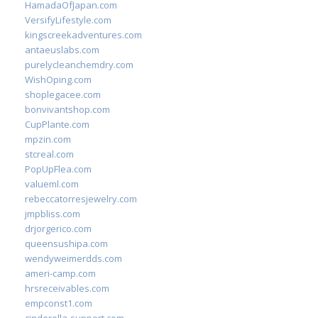
HamadaOfJapan.com
VersifyLifestyle.com
kingscreekadventures.com
antaeuslabs.com
purelycleanchemdry.com
WishOping.com
shoplegacee.com
bonvivantshop.com
CupPlante.com
mpzin.com
stcreal.com
PopUpFlea.com
valueml.com
rebeccatorresjewelry.com
jmpbliss.com
drjorgerico.com
queensushipa.com
wendyweimerdds.com
ameri-camp.com
hrsreceivables.com
empconst1.com