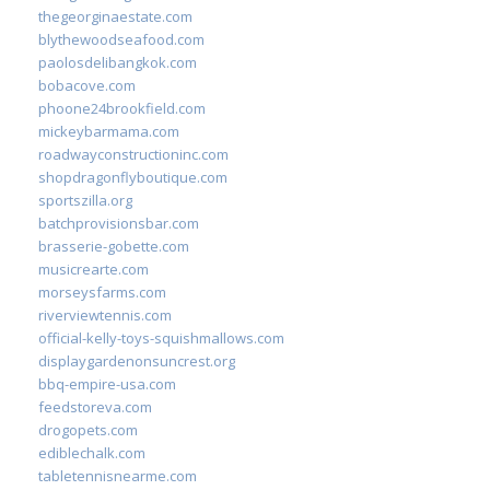
thegeorginaestate.com
blythewoodseafood.com
paolosdelibangkok.com
bobacove.com
phoone24brookfield.com
mickeybarmama.com
roadwayconstructioninc.com
shopdragonflyboutique.com
sportszilla.org
batchprovisionsbar.com
brasserie-gobette.com
musicrearte.com
morseysfarms.com
riverviewtennis.com
official-kelly-toys-squishmallows.com
displaygardenonsuncrest.org
bbq-empire-usa.com
feedstoreva.com
drogopets.com
ediblechalk.com
tabletennisnearme.com