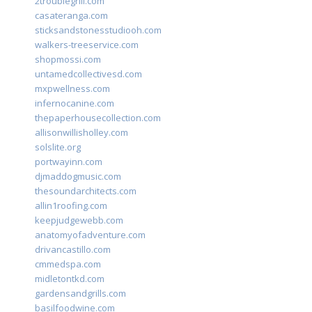
2troublegrill.com
casateranga.com
sticksandstonesstudiooh.com
walkers-treeservice.com
shopmossi.com
untamedcollectivesd.com
mxpwellness.com
infernocanine.com
thepaperhousecollection.com
allisonwillisholley.com
solslite.org
portwayinn.com
djmaddogmusic.com
thesoundarchitects.com
allin1roofing.com
keepjudgewebb.com
anatomyofadventure.com
drivancastillo.com
cmmedspa.com
midletontkd.com
gardensandgrills.com
basilfoodwine.com