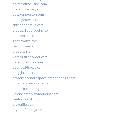
palatelatincuisine.com
blackdoglegacy.com
eatvivahouston.com
thebigshowok.com
chimeandstave.com
greatwallseafoodny.com
theloverose.com
gabriovoice.com
resinflowart.com
p-sports.net
korsairstreetwear.com
petshopallston.com
avenue26tacos.com
topgglasses.com
broadmoornailsspacoloradosprings.com
missblackpasadena.com
anneskitchen.org
valenciamarketytaqueria.com
reefrecordsllc.com
alawaffle.com
aryouthfishing.com