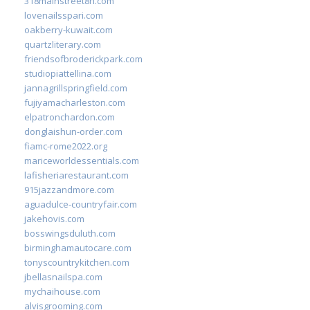
318mainstreet8h.com
lovenailsspari.com
oakberry-kuwait.com
quartzliterary.com
friendsofbroderickpark.com
studiopiattellina.com
jannagrillspringfield.com
fujiyamacharleston.com
elpatronchardon.com
donglaishun-order.com
fiamc-rome2022.org
mariceworldessentials.com
lafisheriarestaurant.com
915jazzandmore.com
aguadulce-countryfair.com
jakehovis.com
bosswingsduluth.com
birminghamautocare.com
tonyscountrykitchen.com
jbellasnailspa.com
mychaihouse.com
alvisgrooming.com