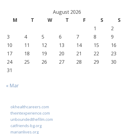
August 2026
M
T
W
T
F
S
S
1
2
3
4
5
6
7
8
9
10
11
12
13
14
15
16
17
18
19
20
21
22
23
24
25
26
27
28
29
30
31
« Mar
okhealthcareers.com
theintexperience.com
unboundedthefilm.com
catfriends-bg.org
marianlives.org