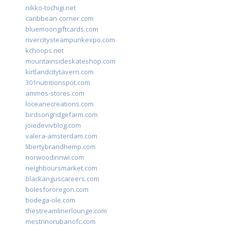
nikko-tochigi.net
caribbean-corner.com
bluemoongiftcards.com
rivercitysteampunkexpo.com
kchoops.net
mountainsideskateshop.com
kirtlandcitytavern.com
301nutritionspot.com
ammos-stores.com
loceanecreations.com
birdsongridgefarm.com
joiedevivblog.com
valera-amsterdam.com
libertybrandhemp.com
norwoodinnwi.com
neighboursmarket.com
blackanguscareers.com
bolesfororegon.com
bodega-ole.com
thestreamlinerlounge.com
mestrinorubanofc.com