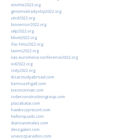
emchie2023.org
girisimselradyoloji2022.org
utcd2022.org
biosensor2022.org
ialp2022.org
klivet2022.org
ifac-hms2022.org
taoms2022.org
iias-euromena-conference2022.org
ivd2022.org
csity2022.org
ibsarstudyabroad.com
bennusehgall.com
tsecincinnati.com
roderconstructiongroup.com
plazabatai.com
hawkscayresort.com
hellonquads.com
diarioanimales.com
decogaleri.com
unavozparadios.com