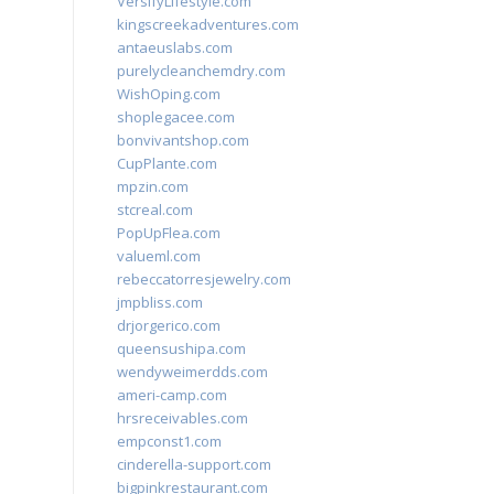
VersifyLifestyle.com
kingscreekadventures.com
antaeuslabs.com
purelycleanchemdry.com
WishOping.com
shoplegacee.com
bonvivantshop.com
CupPlante.com
mpzin.com
stcreal.com
PopUpFlea.com
valueml.com
rebeccatorresjewelry.com
jmpbliss.com
drjorgerico.com
queensushipa.com
wendyweimerdds.com
ameri-camp.com
hrsreceivables.com
empconst1.com
cinderella-support.com
bigpinkrestaurant.com