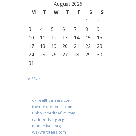
August 2026
M
T
W
T
F
S
S
1
2
3
4
5
6
7
8
9
10
11
12
13
14
15
16
17
18
19
20
21
22
23
24
25
26
27
28
29
30
31
« Mar
okhealthcareers.com
theintexperience.com
unboundedthefilm.com
catfriends-bg.org
marianlives.org
waywardtees.com