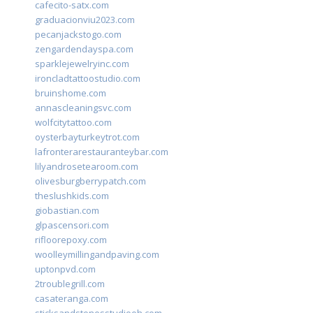
cafecito-satx.com
graduacionviu2023.com
pecanjackstogo.com
zengardendayspa.com
sparklejewelryinc.com
ironcladtattoostudio.com
bruinshome.com
annascleaningsvc.com
wolfcitytattoo.com
oysterbayturkeytrot.com
lafronterarestauranteybar.com
lilyandrosetearoom.com
olivesburgberrypatch.com
theslushkids.com
giobastian.com
glpascensori.com
rifloorepoxy.com
woolleymillingandpaving.com
uptonpvd.com
2troublegrill.com
casateranga.com