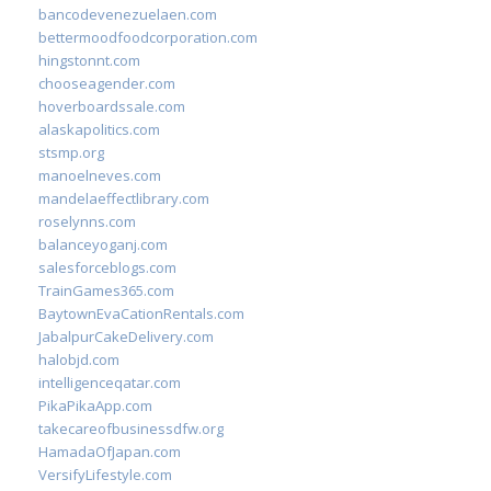
bancodevenezuelaen.com
bettermoodfoodcorporation.com
hingstonnt.com
chooseagender.com
hoverboardssale.com
alaskapolitics.com
stsmp.org
manoelneves.com
mandelaeffectlibrary.com
roselynns.com
balanceyoganj.com
salesforceblogs.com
TrainGames365.com
BaytownEvaCationRentals.com
JabalpurCakeDelivery.com
halobjd.com
intelligenceqatar.com
PikaPikaApp.com
takecareofbusinessdfw.org
HamadaOfJapan.com
VersifyLifestyle.com