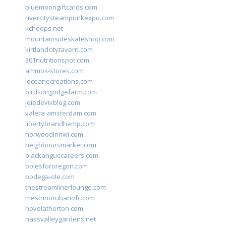
bluemoongiftcards.com
rivercitysteampunkexpo.com
kchoops.net
mountainsideskateshop.com
kirtlandcitytavern.com
301nutritionspot.com
ammos-stores.com
loceanecreations.com
birdsongridgefarm.com
joiedevivblog.com
valera-amsterdam.com
libertybrandhemp.com
norwoodinnwi.com
neighboursmarket.com
blackanguscareers.com
bolesfororegon.com
bodega-ole.com
thestreamlinerlounge.com
mestrinorubanofc.com
novelatherton.com
nassvalleygardens.net