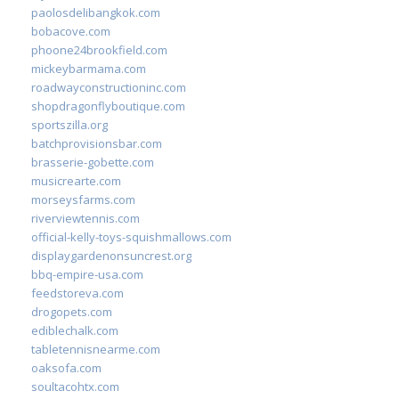
paolosdelibangkok.com
bobacove.com
phoone24brookfield.com
mickeybarmama.com
roadwayconstructioninc.com
shopdragonflyboutique.com
sportszilla.org
batchprovisionsbar.com
brasserie-gobette.com
musicrearte.com
morseysfarms.com
riverviewtennis.com
official-kelly-toys-squishmallows.com
displaygardenonsuncrest.org
bbq-empire-usa.com
feedstoreva.com
drogopets.com
ediblechalk.com
tabletennisnearme.com
oaksofa.com
soultacohtx.com