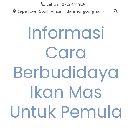
Skip
Call Us: +2782 444 YEAH
to
Cape Town, South Africa
data hongkong hari ini
content
Informasi
Cara
Berbudidaya
Ikan Mas
Untuk Pemula