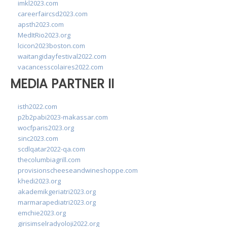
imkl2023.com
careerfaircsd2023.com
apsth2023.com
MedItRio2023.org
lcicon2023boston.com
waitangidayfestival2022.com
vacancesscolaires2022.com
MEDIA PARTNER II
isth2022.com
p2b2pabi2023-makassar.com
wocfparis2023.org
sinc2023.com
scdlqatar2022-qa.com
thecolumbiagrill.com
provisionscheeseandwineshoppe.com
khedi2023.org
akademikgeriatri2023.org
marmarapediatri2023.org
emchie2023.org
girisimselradyoloji2022.org