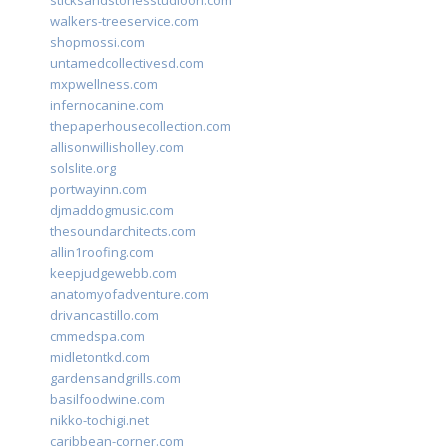
sticksandstonesstudiooh.com
walkers-treeservice.com
shopmossi.com
untamedcollectivesd.com
mxpwellness.com
infernocanine.com
thepaperhousecollection.com
allisonwillisholley.com
solslite.org
portwayinn.com
djmaddogmusic.com
thesoundarchitects.com
allin1roofing.com
keepjudgewebb.com
anatomyofadventure.com
drivancastillo.com
cmmedspa.com
midletontkd.com
gardensandgrills.com
basilfoodwine.com
nikko-tochigi.net
caribbean-corner.com