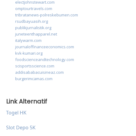
electjohnstewart.com
omptourtravels.com
tribratanews-polreskebumen.com
rsudbayuasih.org
publikjurnalistik.org
juneteenthapparel.net
italywarm.com
journaloffinanceeconomics.com
kvk-kumari.org
foodscienceandtechnology.com
scisportsscience.com
addisababacuisineaz.com
burgerimcamas.com
Link Alternatif
Togel HK
Slot Depo 5K