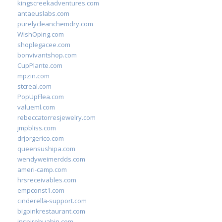
kingscreekadventures.com
antaeuslabs.com
purelycleanchemdry.com
WishOping.com
shoplegacee.com
bonvivantshop.com
CupPlante.com
mpzin.com
stcreal.com
PopUpFlea.com
valueml.com
rebeccatorresjewelry.com
jmpbliss.com
drjorgerico.com
queensushipa.com
wendyweimerdds.com
ameri-camp.com
hrsreceivables.com
empconst1.com
cinderella-support.com
bigpinkrestaurant.com
inspirehuahin.com