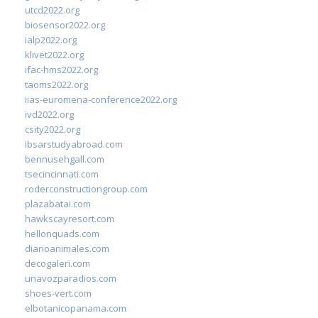
utcd2022.org
biosensor2022.org
ialp2022.org
klivet2022.org
ifac-hms2022.org
taoms2022.org
iias-euromena-conference2022.org
ivd2022.org
csity2022.org
ibsarstudyabroad.com
bennusehgall.com
tsecincinnati.com
roderconstructiongroup.com
plazabatai.com
hawkscayresort.com
hellonquads.com
diarioanimales.com
decogaleri.com
unavozparadios.com
shoes-vert.com
elbotanicopanama.com