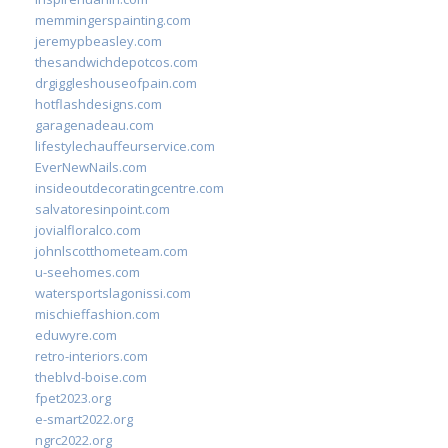
memmingerspainting.com
jeremypbeasley.com
thesandwichdepotcos.com
drgiggleshouseofpain.com
hotflashdesigns.com
garagenadeau.com
lifestylechauffeurservice.com
EverNewNails.com
insideoutdecoratingcentre.com
salvatoresinpoint.com
jovialfloralco.com
johnlscotthometeam.com
u-seehomes.com
watersportslagonissi.com
mischieffashion.com
eduwyre.com
retro-interiors.com
theblvd-boise.com
fpet2023.org
e-smart2022.org
ngrc2022.org