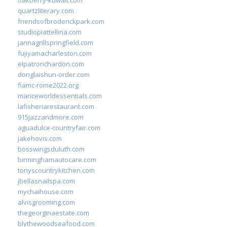
quartzliterary.com
friendsofbroderickpark.com
studiopiattellina.com
jannagrillspringfield.com
fujiyamacharleston.com
elpatronchardon.com
donglaishun-order.com
fiamc-rome2022.org
mariceworldessentials.com
lafisheriarestaurant.com
915jazzandmore.com
aguadulce-countryfair.com
jakehovis.com
bosswingsduluth.com
birminghamautocare.com
tonyscountrykitchen.com
jbellasnailspa.com
mychaihouse.com
alvisgrooming.com
thegeorginaestate.com
blythewoodseafood.com