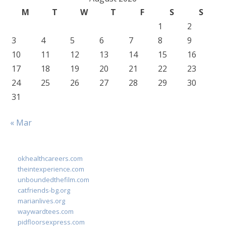
M
T
W
T
F
S
S
1
2
3
4
5
6
7
8
9
10
11
12
13
14
15
16
17
18
19
20
21
22
23
24
25
26
27
28
29
30
31
« Mar
okhealthcareers.com
theintexperience.com
unboundedthefilm.com
catfriends-bg.org
marianlives.org
waywardtees.com
pidfloorsexpress.com