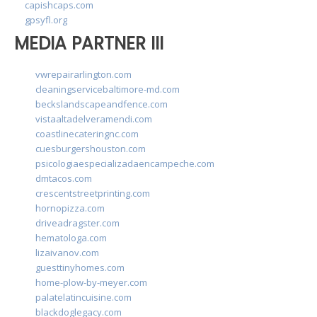
capishcaps.com
gpsyfl.org
MEDIA PARTNER III
vwrepairarlington.com
cleaningservicebaltimore-md.com
beckslandscapeandfence.com
vistaaltadelveramendi.com
coastlinecateringnc.com
cuesburgershouston.com
psicologiaespecializadaencampeche.com
dmtacos.com
crescentstreetprinting.com
hornopizza.com
driveadragster.com
hematologa.com
lizaivanov.com
guesttinyhomes.com
home-plow-by-meyer.com
palatelatincuisine.com
blackdoglegacy.com