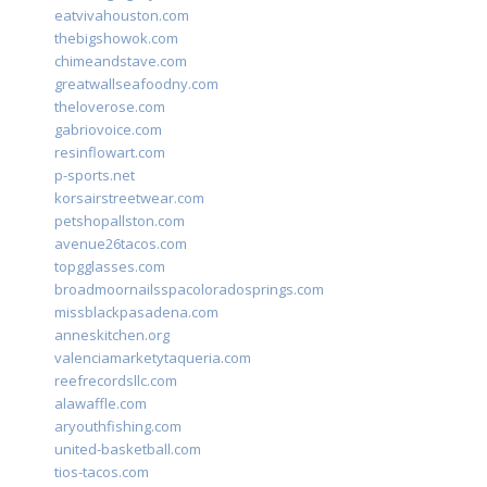
eatvivahouston.com
thebigshowok.com
chimeandstave.com
greatwallseafoodny.com
theloverose.com
gabriovoice.com
resinflowart.com
p-sports.net
korsairstreetwear.com
petshopallston.com
avenue26tacos.com
topgglasses.com
broadmoornailsspacoloradosprings.com
missblackpasadena.com
anneskitchen.org
valenciamarketytaqueria.com
reefrecordsllc.com
alawaffle.com
aryouthfishing.com
united-basketball.com
tios-tacos.com