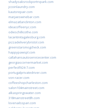
shadyoaksrockportrvpark.com
jccoinlaundry.com
kautorepair.com
marjaeswinebar.com
elmazatlanclinton.com
ideacoffeenyc.com
odieschillicothe.com
lacantinitagalesburg.com
pizzadeliverybristol.com
greenstarsmogcheck.com
happypawspl.com
callahansautoservicecenter.com
georgiascornermarket.com
perfectfit24-7.com
portugalprivatedriver.com
von-racer.com
coffeeshopcharleston.com
salon104mainstreet.com
alkaspringswater.com
318mainstreet8h.com
lovenailsspari.com
oakberry-kuwait.com