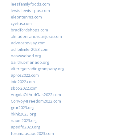
leesfamilyfoods.com
lewis-lewis-cpas.com
eleontennis.com
cyetus.com
bradfordshops.com
almadenranchsanjose.com
advocatevijay.com
adlibilimler2023.com
naswwebed.org
balithut-manado.org
alteregotradingcompany.org
aprce2022.com
ibie2022.com
sbcc-2022.com
AngolaOilAndGas2022.com
Convoy4Freedom2022.com
grur2023.org
hkhk2023.org
napm2023.org
apsdfd2023.org
forumausape2023.com