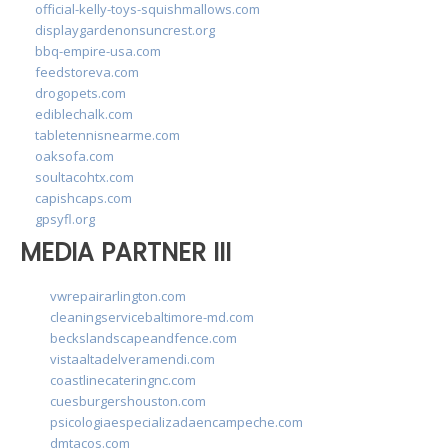
official-kelly-toys-squishmallows.com
displaygardenonsuncrest.org
bbq-empire-usa.com
feedstoreva.com
drogopets.com
ediblechalk.com
tabletennisnearme.com
oaksofa.com
soultacohtx.com
capishcaps.com
gpsyfl.org
MEDIA PARTNER III
vwrepairarlington.com
cleaningservicebaltimore-md.com
beckslandscapeandfence.com
vistaaltadelveramendi.com
coastlinecateringnc.com
cuesburgershouston.com
psicologiaespecializadaencampeche.com
dmtacos.com