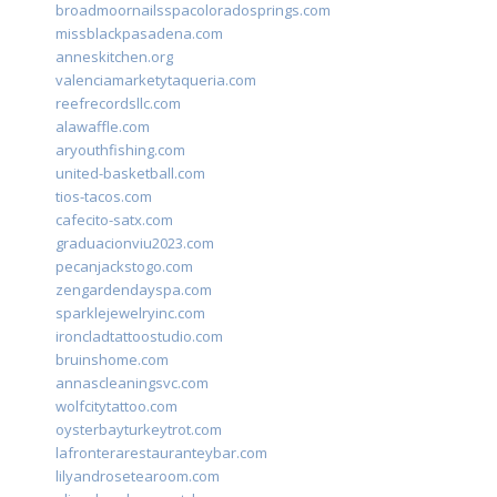
broadmoornailsspacoloradosprings.com
missblackpasadena.com
anneskitchen.org
valenciamarketytaqueria.com
reefrecordsllc.com
alawaffle.com
aryouthfishing.com
united-basketball.com
tios-tacos.com
cafecito-satx.com
graduacionviu2023.com
pecanjackstogo.com
zengardendayspa.com
sparklejewelryinc.com
ironcladtattoostudio.com
bruinshome.com
annascleaningsvc.com
wolfcitytattoo.com
oysterbayturkeytrot.com
lafronterarestauranteybar.com
lilyandrosetearoom.com