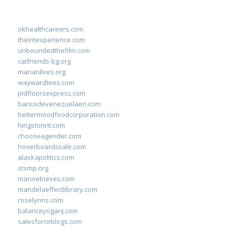
okhealthcareers.com
theintexperience.com
unboundedthefilm.com
catfriends-bg.org
marianlives.org
waywardtees.com
pidfloorsexpress.com
bancodevenezuelaen.com
bettermoodfoodcorporation.com
hingstonnt.com
chooseagender.com
hoverboardssale.com
alaskapolitics.com
stsmp.org
manoelneves.com
mandelaeffectlibrary.com
roselynns.com
balanceyoganj.com
salesforceblogs.com