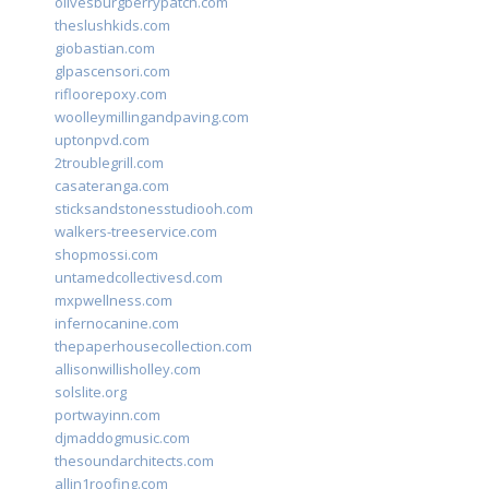
olivesburgberrypatch.com
theslushkids.com
giobastian.com
glpascensori.com
rifloorepoxy.com
woolleymillingandpaving.com
uptonpvd.com
2troublegrill.com
casateranga.com
sticksandstonesstudiooh.com
walkers-treeservice.com
shopmossi.com
untamedcollectivesd.com
mxpwellness.com
infernocanine.com
thepaperhousecollection.com
allisonwillisholley.com
solslite.org
portwayinn.com
djmaddogmusic.com
thesoundarchitects.com
allin1roofing.com