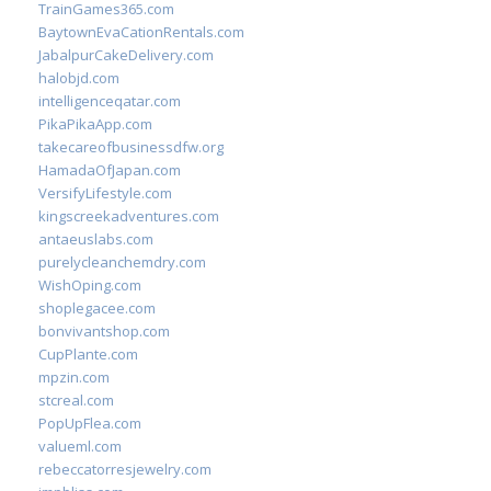
TrainGames365.com
BaytownEvaCationRentals.com
JabalpurCakeDelivery.com
halobjd.com
intelligenceqatar.com
PikaPikaApp.com
takecareofbusinessdfw.org
HamadaOfJapan.com
VersifyLifestyle.com
kingscreekadventures.com
antaeuslabs.com
purelycleanchemdry.com
WishOping.com
shoplegacee.com
bonvivantshop.com
CupPlante.com
mpzin.com
stcreal.com
PopUpFlea.com
valueml.com
rebeccatorresjewelry.com