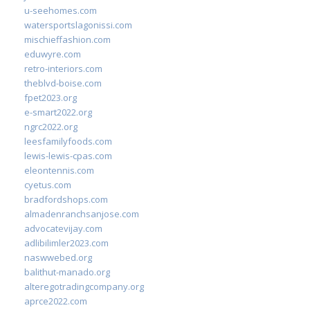
u-seehomes.com
watersportslagonissi.com
mischieffashion.com
eduwyre.com
retro-interiors.com
theblvd-boise.com
fpet2023.org
e-smart2022.org
ngrc2022.org
leesfamilyfoods.com
lewis-lewis-cpas.com
eleontennis.com
cyetus.com
bradfordshops.com
almadenranchsanjose.com
advocatevijay.com
adlibilimler2023.com
naswwebed.org
balithut-manado.org
alteregotradingcompany.org
aprce2022.com