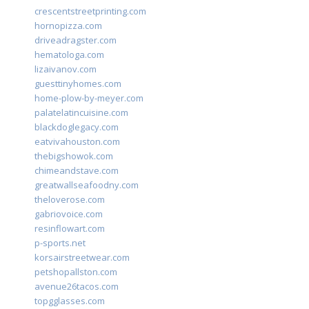
crescentstreetprinting.com
hornopizza.com
driveadragster.com
hematologa.com
lizaivanov.com
guesttinyhomes.com
home-plow-by-meyer.com
palatelatincuisine.com
blackdoglegacy.com
eatvivahouston.com
thebigshowok.com
chimeandstave.com
greatwallseafoodny.com
theloverose.com
gabriovoice.com
resinflowart.com
p-sports.net
korsairstreetwear.com
petshopallston.com
avenue26tacos.com
topgglasses.com