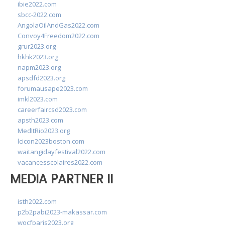
ibie2022.com
sbcc-2022.com
AngolaOilAndGas2022.com
Convoy4Freedom2022.com
grur2023.org
hkhk2023.org
napm2023.org
apsdfd2023.org
forumausape2023.com
imkl2023.com
careerfaircsd2023.com
apsth2023.com
MedItRio2023.org
lcicon2023boston.com
waitangidayfestival2022.com
vacancesscolaires2022.com
MEDIA PARTNER II
isth2022.com
p2b2pabi2023-makassar.com
wocfparis2023.org