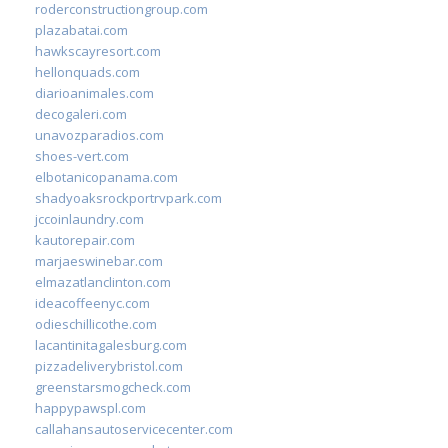
roderconstructiongroup.com
plazabatai.com
hawkscayresort.com
hellonquads.com
diarioanimales.com
decogaleri.com
unavozparadios.com
shoes-vert.com
elbotanicopanama.com
shadyoaksrockportrvpark.com
jccoinlaundry.com
kautorepair.com
marjaeswinebar.com
elmazatlanclinton.com
ideacoffeenyc.com
odieschillicothe.com
lacantinitagalesburg.com
pizzadeliverybristol.com
greenstarsmogcheck.com
happypawspl.com
callahansautoservicecenter.com