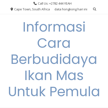
Skip
Call Us: +2782 444 YEAH
to
Cape Town, South Africa
data hongkong hari ini
content
Informasi
Cara
Berbudidaya
Ikan Mas
Untuk Pemula