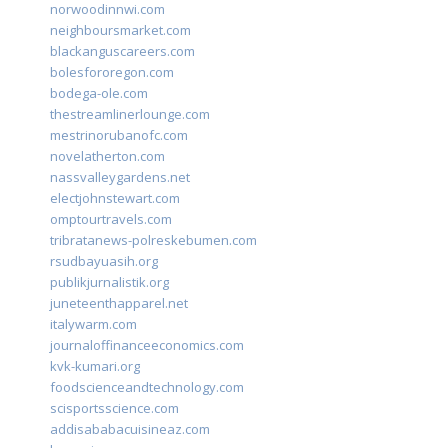
norwoodinnwi.com
neighboursmarket.com
blackanguscareers.com
bolesfororegon.com
bodega-ole.com
thestreamlinerlounge.com
mestrinorubanofc.com
novelatherton.com
nassvalleygardens.net
electjohnstewart.com
omptourtravels.com
tribratanews-polreskebumen.com
rsudbayuasih.org
publikjurnalistik.org
juneteenthapparel.net
italywarm.com
journaloffinanceeconomics.com
kvk-kumari.org
foodscienceandtechnology.com
scisportsscience.com
addisababacuisineaz.com