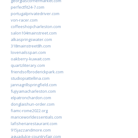
georgiascornermarket.com
perfectfit24-7.com
portugalprivatedriver.com
von-racer.com
coffeeshopcharleston.com
salon104mainstreet.com
alkaspringswater.com
318mainstreet8h.com
lovenailsspari.com
oakberry-kuwait.com
quartzliterary.com
friendsofbroderickpark.com
studiopiattellina.com
jannagrillspringfield.com
fujiyamacharleston.com
elpatronchardon.com
donglaishun-order.com
fiamc-rome2022.org
mariceworldessentials.com
lafisheriarestaurant.com
915jazzandmore.com
aguadulce-countryfair.com