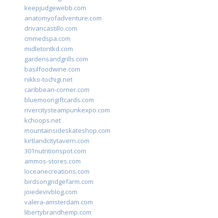
keepjudgewebb.com
anatomyofadventure.com
drivancastillo.com
cmmedspa.com
midletontkd.com
gardensandgrills.com
basilfoodwine.com
nikko-tochigi.net
caribbean-corner.com
bluemoongiftcards.com
rivercitysteampunkexpo.com
kchoops.net
mountainsideskateshop.com
kirtlandcitytavern.com
301nutritionspot.com
ammos-stores.com
loceanecreations.com
birdsongridgefarm.com
joiedevivblog.com
valera-amsterdam.com
libertybrandhemp.com