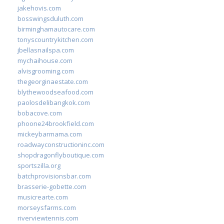
jakehovis.com
bosswingsduluth.com
birminghamautocare.com
tonyscountrykitchen.com
jbellasnailspa.com
mychaihouse.com
alvisgrooming.com
thegeorginaestate.com
blythewoodseafood.com
paolosdelibangkok.com
bobacove.com
phoone24brookfield.com
mickeybarmama.com
roadwayconstructioninc.com
shopdragonflyboutique.com
sportszilla.org
batchprovisionsbar.com
brasserie-gobette.com
musicrearte.com
morseysfarms.com
riverviewtennis.com