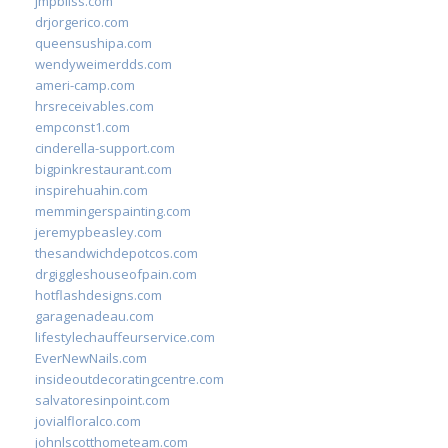
jmpbliss.com
drjorgerico.com
queensushipa.com
wendyweimerdds.com
ameri-camp.com
hrsreceivables.com
empconst1.com
cinderella-support.com
bigpinkrestaurant.com
inspirehuahin.com
memmingerspainting.com
jeremypbeasley.com
thesandwichdepotcos.com
drgiggleshouseofpain.com
hotflashdesigns.com
garagenadeau.com
lifestylechauffeurservice.com
EverNewNails.com
insideoutdecoratingcentre.com
salvatoresinpoint.com
jovialfloralco.com
johnlscotthometeam.com