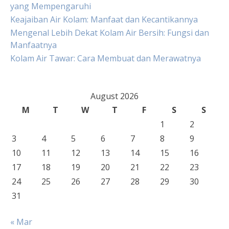
yang Mempengaruhi
Keajaiban Air Kolam: Manfaat dan Kecantikannya
Mengenal Lebih Dekat Kolam Air Bersih: Fungsi dan
Manfaatnya
Kolam Air Tawar: Cara Membuat dan Merawatnya
August 2026
M
T
W
T
F
S
S
1
2
3
4
5
6
7
8
9
10
11
12
13
14
15
16
17
18
19
20
21
22
23
24
25
26
27
28
29
30
31
« Mar