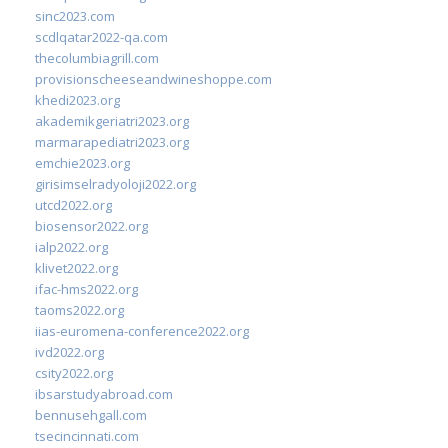
sinc2023.com
scdlqatar2022-qa.com
thecolumbiagrill.com
provisionscheeseandwineshoppe.com
khedi2023.org
akademikgeriatri2023.org
marmarapediatri2023.org
emchie2023.org
girisimselradyoloji2022.org
utcd2022.org
biosensor2022.org
ialp2022.org
klivet2022.org
ifac-hms2022.org
taoms2022.org
iias-euromena-conference2022.org
ivd2022.org
csity2022.org
ibsarstudyabroad.com
bennusehgall.com
tsecincinnati.com