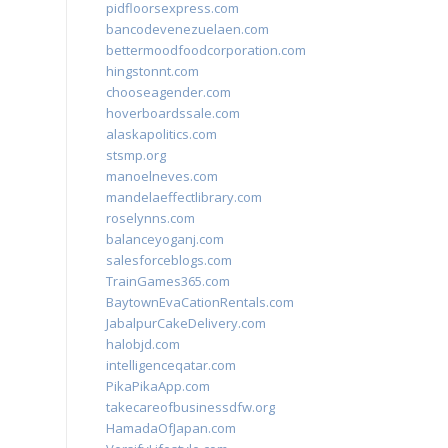
pidfloorsexpress.com
bancodevenezuelaen.com
bettermoodfoodcorporation.com
hingstonnt.com
chooseagender.com
hoverboardssale.com
alaskapolitics.com
stsmp.org
manoelneves.com
mandelaeffectlibrary.com
roselynns.com
balanceyoganj.com
salesforceblogs.com
TrainGames365.com
BaytownEvaCationRentals.com
JabalpurCakeDelivery.com
halobjd.com
intelligenceqatar.com
PikaPikaApp.com
takecareofbusinessdfw.org
HamadaOfJapan.com