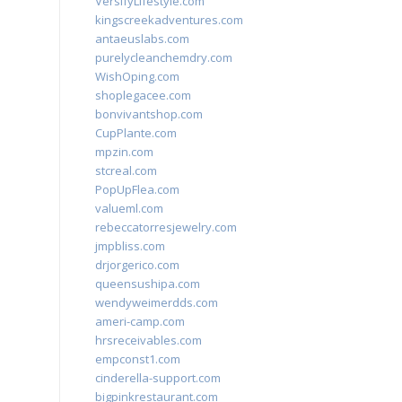
VersifyLifestyle.com
kingscreekadventures.com
antaeuslabs.com
purelycleanchemdry.com
WishOping.com
shoplegacee.com
bonvivantshop.com
CupPlante.com
mpzin.com
stcreal.com
PopUpFlea.com
valueml.com
rebeccatorresjewelry.com
jmpbliss.com
drjorgerico.com
queensushipa.com
wendyweimerdds.com
ameri-camp.com
hrsreceivables.com
empconst1.com
cinderella-support.com
bigpinkrestaurant.com