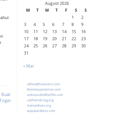
August 2026
M
T
W
T
F
S
S
1
2
tahui
3
4
5
6
7
8
9
10
11
12
13
14
15
16
an
17
18
19
20
21
22
23
u
24
25
26
27
28
29
30
31
« Mar
okhealthcareers.com
theintexperience.com
 Buat
unboundedthefilm.com
 Togel
catfriends-bg.org
marianlives.org
waywardtees.com