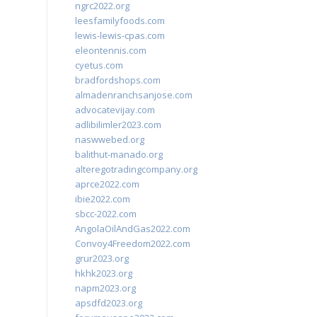
ngrc2022.org
leesfamilyfoods.com
lewis-lewis-cpas.com
eleontennis.com
cyetus.com
bradfordshops.com
almadenranchsanjose.com
advocatevijay.com
adlibilimler2023.com
naswwebed.org
balithut-manado.org
alteregotradingcompany.org
aprce2022.com
ibie2022.com
sbcc-2022.com
AngolaOilAndGas2022.com
Convoy4Freedom2022.com
grur2023.org
hkhk2023.org
napm2023.org
apsdfd2023.org