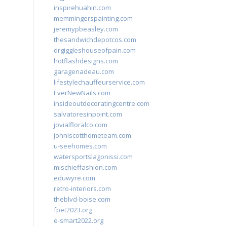
inspirehuahin.com
memmingerspainting.com
jeremypbeasley.com
thesandwichdepotcos.com
drgiggleshouseofpain.com
hotflashdesigns.com
garagenadeau.com
lifestylechauffeurservice.com
EverNewNails.com
insideoutdecoratingcentre.com
salvatoresinpoint.com
jovialfloralco.com
johnlscotthometeam.com
u-seehomes.com
watersportslagonissi.com
mischieffashion.com
eduwyre.com
retro-interiors.com
theblvd-boise.com
fpet2023.org
e-smart2022.org