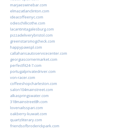
marjaeswinebar.com
elmazatlanclinton.com
ideacoffeenyc.com
odieschillicothe.com
lacantinitagalesburg.com
pizzadeliverybristol.com
greenstarsmogcheck.com
happypawspl.com
callahansautoservicecenter.com
georgiascornermarket.com
perfectfit24-7.com
portugalprivatedriver.com
von-racer.com
coffeeshopcharleston.com
salon104mainstreet.com
alkaspringswater.com
318mainstreet8h.com
lovenailsspari.com
oakberry-kuwait.com
quartzliterary.com
friendsofbroderickpark.com