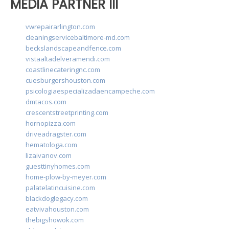
MEDIA PARTNER III
vwrepairarlington.com
cleaningservicebaltimore-md.com
beckslandscapeandfence.com
vistaaltadelveramendi.com
coastlinecateringnc.com
cuesburgershouston.com
psicologiaespecializadaencampeche.com
dmtacos.com
crescentstreetprinting.com
hornopizza.com
driveadragster.com
hematologa.com
lizaivanov.com
guesttinyhomes.com
home-plow-by-meyer.com
palatelatincuisine.com
blackdoglegacy.com
eatvivahouston.com
thebigshowok.com