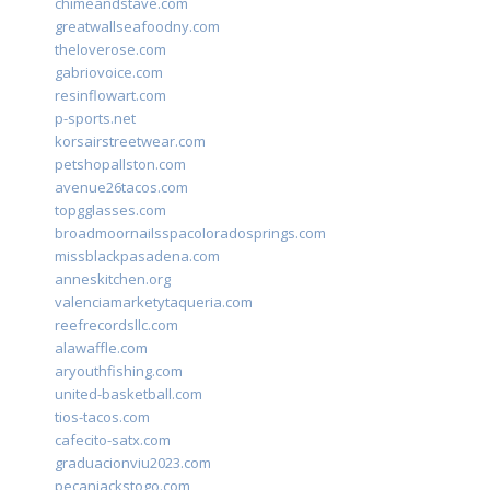
chimeandstave.com
greatwallseafoodny.com
theloverose.com
gabriovoice.com
resinflowart.com
p-sports.net
korsairstreetwear.com
petshopallston.com
avenue26tacos.com
topgglasses.com
broadmoornailsspacoloradosprings.com
missblackpasadena.com
anneskitchen.org
valenciamarketytaqueria.com
reefrecordsllc.com
alawaffle.com
aryouthfishing.com
united-basketball.com
tios-tacos.com
cafecito-satx.com
graduacionviu2023.com
pecanjackstogo.com