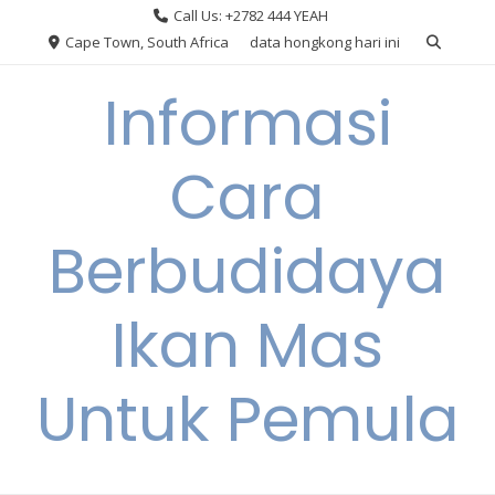
Skip
Call Us: +2782 444 YEAH
to
Cape Town, South Africa
data hongkong hari ini
content
Informasi
Cara
Berbudidaya
Ikan Mas
Untuk Pemula