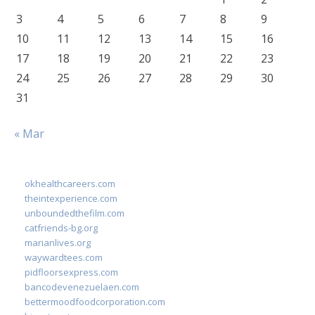
3
4
5
6
7
8
9
10
11
12
13
14
15
16
17
18
19
20
21
22
23
24
25
26
27
28
29
30
31
« Mar
okhealthcareers.com
theintexperience.com
unboundedthefilm.com
catfriends-bg.org
marianlives.org
waywardtees.com
pidfloorsexpress.com
bancodevenezuelaen.com
bettermoodfoodcorporation.com