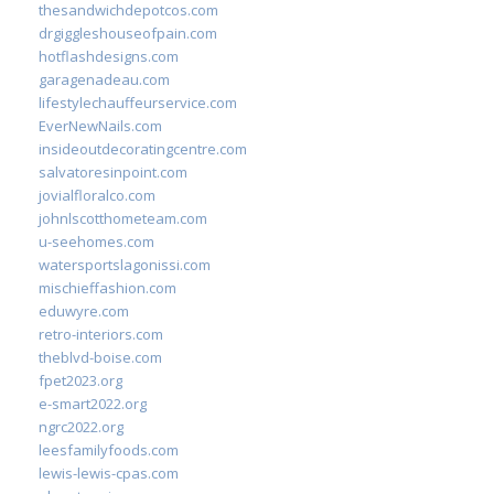
thesandwichdepotcos.com
drgiggleshouseofpain.com
hotflashdesigns.com
garagenadeau.com
lifestylechauffeurservice.com
EverNewNails.com
insideoutdecoratingcentre.com
salvatoresinpoint.com
jovialfloralco.com
johnlscotthometeam.com
u-seehomes.com
watersportslagonissi.com
mischieffashion.com
eduwyre.com
retro-interiors.com
theblvd-boise.com
fpet2023.org
e-smart2022.org
ngrc2022.org
leesfamilyfoods.com
lewis-lewis-cpas.com