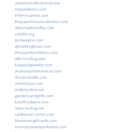
untamedcollectivesd.com
mxpwellness.com
infernocanine.com
thepaperhousecollection.com
allisonwillisholley.com
solslite.org
portwayinn.com
djmaddogmusic.com
thesoundarchitects.com
allin1roofing.com
keepjudgewebb.com
anatomyofadventure.com
drivancastillo.com
cmmedspa.com
midletontkd.com
gardensandgrills.com
basilfoodwine.com
nikko-tochigi.net
caribbean-corner.com
bluemoongiftcards.com
rivercitysteampunkexpo.com