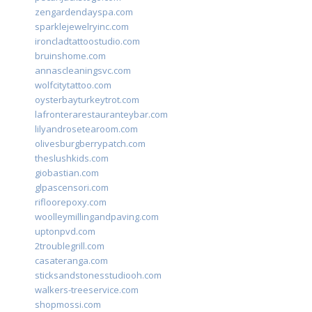
zengardendayspa.com
sparklejewelryinc.com
ironcladtattoostudio.com
bruinshome.com
annascleaningsvc.com
wolfcitytattoo.com
oysterbayturkeytrot.com
lafronterarestauranteybar.com
lilyandrosetearoom.com
olivesburgberrypatch.com
theslushkids.com
giobastian.com
glpascensori.com
rifloorepoxy.com
woolleymillingandpaving.com
uptonpvd.com
2troublegrill.com
casateranga.com
sticksandstonesstudiooh.com
walkers-treeservice.com
shopmossi.com