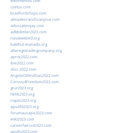
eleontennis.com
cyetus.com
bradfordshops.com
almadenranchsanjose.com
advocatevijay.com
adlibilimler2023.com
naswwebed.org
balithut-manado.org
alteregotradingcompany.org
aprce2022.com
ibie2022.com
sbcc-2022.com
AngolaOilAndGas2022.com
Convoy4Freedom2022.com
grur2023.org
hkhk2023.org
napm2023.org
apsdfd2023.org
forumausape2023.com
imkl2023.com
careerfaircsd2023.com
apsth2023.com