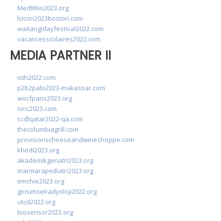
MedItRio2023.org
lcicon2023boston.com
waitangidayfestival2022.com
vacancesscolaires2022.com
MEDIA PARTNER II
isth2022.com
p2b2pabi2023-makassar.com
wocfparis2023.org
sinc2023.com
scdlqatar2022-qa.com
thecolumbiagrill.com
provisionscheeseandwineshoppe.com
khedi2023.org
akademikgeriatri2023.org
marmarapediatri2023.org
emchie2023.org
girisimselradyoloji2022.org
utcd2022.org
biosensor2022.org