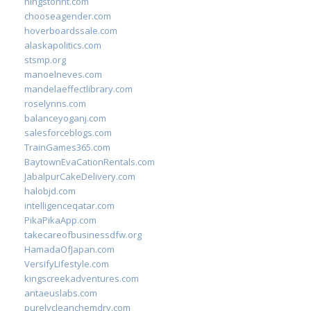
hingstonnt.com
chooseagender.com
hoverboardssale.com
alaskapolitics.com
stsmp.org
manoelneves.com
mandelaeffectlibrary.com
roselynns.com
balanceyoganj.com
salesforceblogs.com
TrainGames365.com
BaytownEvaCationRentals.com
JabalpurCakeDelivery.com
halobjd.com
intelligenceqatar.com
PikaPikaApp.com
takecareofbusinessdfw.org
HamadaOfJapan.com
VersifyLifestyle.com
kingscreekadventures.com
antaeuslabs.com
purelycleanchemdry.com