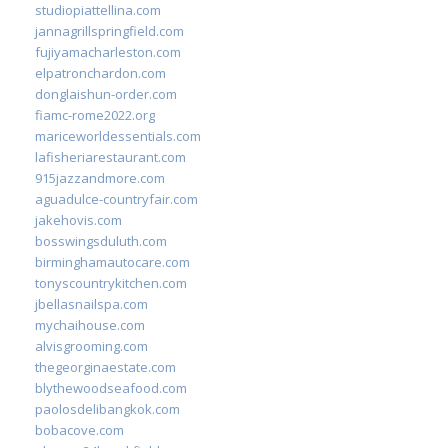
studiopiattellina.com
jannagrillspringfield.com
fujiyamacharleston.com
elpatronchardon.com
donglaishun-order.com
fiamc-rome2022.org
mariceworldessentials.com
lafisheriarestaurant.com
915jazzandmore.com
aguadulce-countryfair.com
jakehovis.com
bosswingsduluth.com
birminghamautocare.com
tonyscountrykitchen.com
jbellasnailspa.com
mychaihouse.com
alvisgrooming.com
thegeorginaestate.com
blythewoodseafood.com
paolosdelibangkok.com
bobacove.com