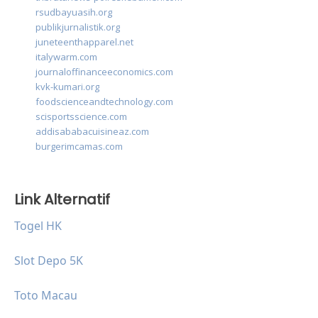
rsudbayuasih.org
publikjurnalistik.org
juneteenthapparel.net
italywarm.com
journaloffinanceeconomics.com
kvk-kumari.org
foodscienceandtechnology.com
scisportsscience.com
addisababacuisineaz.com
burgerimcamas.com
Link Alternatif
Togel HK
Slot Depo 5K
Toto Macau