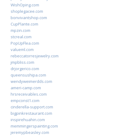
WishOping.com
shoplegacee.com
bonvivantshop.com
CupPlante.com
mpzin.com
stcreal.com
PopUpFlea.com
valueml.com
rebeccatorresjewelry.com
jmpbliss.com
drjorgerico.com
queensushipa.com
wendyweimerdds.com
ameri-camp.com
hrsreceivables.com
empconst1.com
cinderella-support.com
bigpinkrestaurant.com
inspirehuahin.com
memmingerspainting.com
jeremypbeasley.com