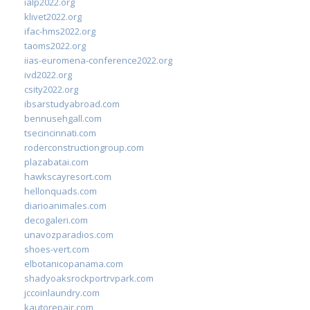
ialp2022.org
klivet2022.org
ifac-hms2022.org
taoms2022.org
iias-euromena-conference2022.org
ivd2022.org
csity2022.org
ibsarstudyabroad.com
bennusehgall.com
tsecincinnati.com
roderconstructiongroup.com
plazabatai.com
hawkscayresort.com
hellonquads.com
diarioanimales.com
decogaleri.com
unavozparadios.com
shoes-vert.com
elbotanicopanama.com
shadyoaksrockportrvpark.com
jccoinlaundry.com
kautorepair.com