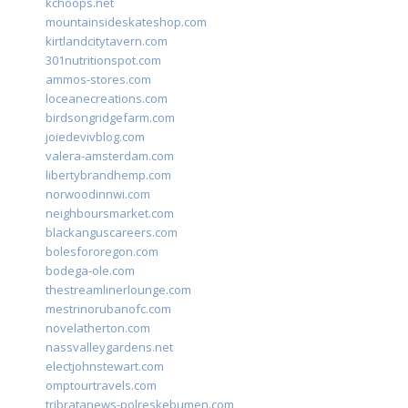
kchoops.net
mountainsideskateshop.com
kirtlandcitytavern.com
301nutritionspot.com
ammos-stores.com
loceanecreations.com
birdsongridgefarm.com
joiedevivblog.com
valera-amsterdam.com
libertybrandhemp.com
norwoodinnwi.com
neighboursmarket.com
blackanguscareers.com
bolesfororegon.com
bodega-ole.com
thestreamlinerlounge.com
mestrinorubanofc.com
novelatherton.com
nassvalleygardens.net
electjohnstewart.com
omptourtravels.com
tribratanews-polreskebumen.com