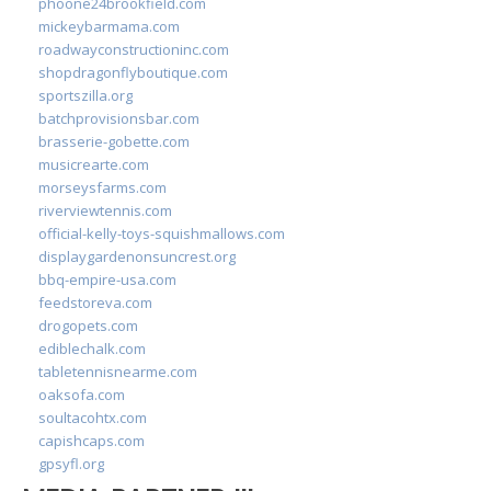
phoone24brookfield.com
mickeybarmama.com
roadwayconstructioninc.com
shopdragonflyboutique.com
sportszilla.org
batchprovisionsbar.com
brasserie-gobette.com
musicrearte.com
morseysfarms.com
riverviewtennis.com
official-kelly-toys-squishmallows.com
displaygardenonsuncrest.org
bbq-empire-usa.com
feedstoreva.com
drogopets.com
ediblechalk.com
tabletennisnearme.com
oaksofa.com
soultacohtx.com
capishcaps.com
gpsyfl.org