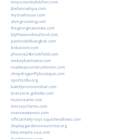
tonyscountrykitchen.com
jbellasnailspa.com
mychaihouse.com
alvisgrooming.com
thegeorginaestate.com
blythewoodseafood.com
paolosdelibangkok.com
bobacove.com
phoone24brookfield.com
mickeybarmama.com
roadwayconstructioninc.com
shopdragonflyboutique.com
sportszilla.org
batchprovisionsbar.com
brasserie-gobette.com
musicrearte.com
morseysfarms.com
riverviewtennis.com
official-kelly-toys-squishmallows.com
displaygardenonsuncrest.org
bbq-empire-usa.com
feedstoreva.com