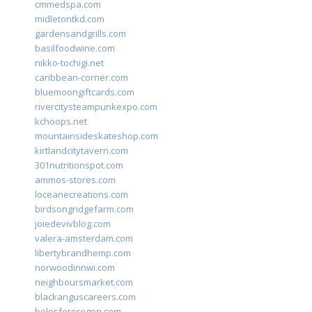
cmmedspa.com
midletontkd.com
gardensandgrills.com
basilfoodwine.com
nikko-tochigi.net
caribbean-corner.com
bluemoongiftcards.com
rivercitysteampunkexpo.com
kchoops.net
mountainsideskateshop.com
kirtlandcitytavern.com
301nutritionspot.com
ammos-stores.com
loceanecreations.com
birdsongridgefarm.com
joiedevivblog.com
valera-amsterdam.com
libertybrandhemp.com
norwoodinnwi.com
neighboursmarket.com
blackanguscareers.com
bolesfororegon.com