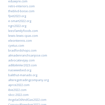
eduwyre.com
retro-interiors.com
theblvd-boise.com
fpet2023.org
e-smart2022.org
ngrc2022.org
leesfamilyfoods.com
lewis-lewis-cpas.com
eleontennis.com
cyetus.com
bradfordshops.com
almadenranchsanjose.com
advocatevijay.com
adlibilimler2023.com
naswwebed.org
balithut-manado.org
alteregotradingcompany.org
aprce2022.com
ibie2022.com
sbcc-2022.com
AngolaOilAndGas2022.com
Convoy4Freedom2022.com