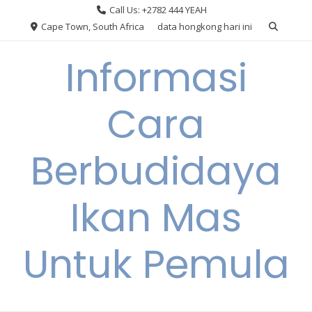
Skip
Call Us: +2782 444 YEAH
to
Cape Town, South Africa
data hongkong hari ini
content
Informasi
Cara
Berbudidaya
Ikan Mas
Untuk Pemula