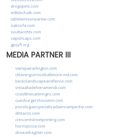
drogopets.com
ediblechalk.com
tabletennisnearme.com
oaksofa.com
soultacohtx.com
capishcaps.com
gpsyfl.org
MEDIA PARTNER III
vwrepairarlington.com
cleaningservicebaltimore-md.com
beckslandscapeandfence.com
vistaaltadelveramendi.com
coastlinecateringnc.com
cuesburgershouston.com
psicologiaespecializadaencampeche.com
dmtacos.com
crescentstreetprinting.com
hornopizza.com
driveadragster.com