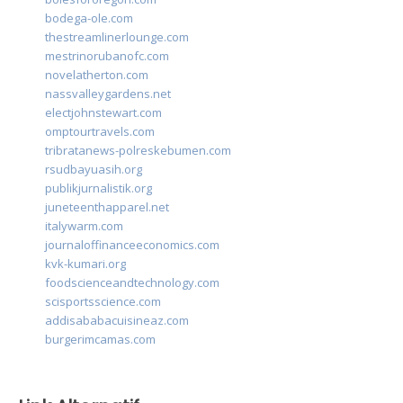
bodega-ole.com
thestreamlinerlounge.com
mestrinorubanofc.com
novelatherton.com
nassvalleygardens.net
electjohnstewart.com
omptourtravels.com
tribratanews-polreskebumen.com
rsudbayuasih.org
publikjurnalistik.org
juneteenthapparel.net
italywarm.com
journaloffinanceeconomics.com
kvk-kumari.org
foodscienceandtechnology.com
scisportsscience.com
addisababacuisineaz.com
burgerimcamas.com