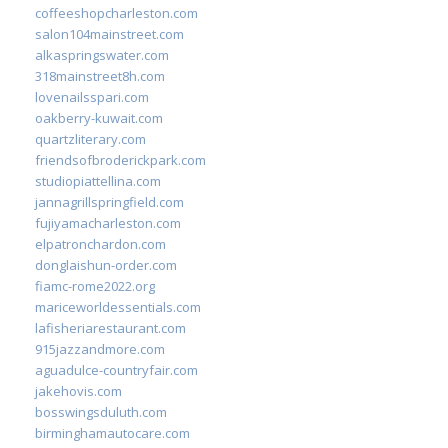
coffeeshopcharleston.com
salon104mainstreet.com
alkaspringswater.com
318mainstreet8h.com
lovenailsspari.com
oakberry-kuwait.com
quartzliterary.com
friendsofbroderickpark.com
studiopiattellina.com
jannagrillspringfield.com
fujiyamacharleston.com
elpatronchardon.com
donglaishun-order.com
fiamc-rome2022.org
mariceworldessentials.com
lafisheriarestaurant.com
915jazzandmore.com
aguadulce-countryfair.com
jakehovis.com
bosswingsduluth.com
birminghamautocare.com