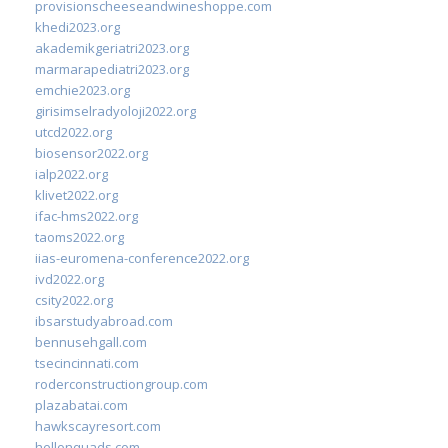
provisionscheeseandwineshoppe.com
khedi2023.org
akademikgeriatri2023.org
marmarapediatri2023.org
emchie2023.org
girisimselradyoloji2022.org
utcd2022.org
biosensor2022.org
ialp2022.org
klivet2022.org
ifac-hms2022.org
taoms2022.org
iias-euromena-conference2022.org
ivd2022.org
csity2022.org
ibsarstudyabroad.com
bennusehgall.com
tsecincinnati.com
roderconstructiongroup.com
plazabatai.com
hawkscayresort.com
hellonquads.com