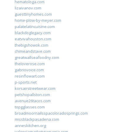
hematologa.com
lizaivanov.com
guesttinyhomes.com
home-plow-by-meyer.com
palatelatincuisine.com
blackdoglegacy.com
eatvivahouston.com
thebigshowok.com
chimeandstave.com
greatwallseafoodny.com
theloverose.com
gabriovoice.com
resinflowart.com
p-sports.net
korsairstreetwear.com
petshopallston.com
avenue26tacos.com
topgglasses.com
broadmoornailsspacoloradosprings.com
missblackpasadena.com
anneskitchen.org
valenciamarketytaqueria.com