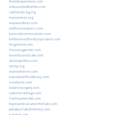
theintexperience.com
unboundedthefilm.com
catfriends-bg.org
marianlives.org
waywardtees.com
pidfloorsexpress.com
bancodevenezuelaen.com
bettermoodfoodcorporation.com
hingstonnt.com
chooseagender.com
hoverboardssale.com
alaskapolitics.com
stsmp.org
manoelneves.com
mandelaeffectlibrary.com
roselynns.com
balanceyoganj.com
salesforceblogs.com
TrainGames365.com
BaytownEvaCationRentals.com
JabalpurCakeDelivery.com
halobjd.com