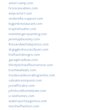
ameri-camp.com
hrsreceivables.com
empconst1.com
cinderella-support.com
bigpinkrestaurant.com
inspirehuahin.com
memmingerspainting.com
jeremypbeasley.com
thesandwichdepotcos.com
drgiggleshouseofpain.com
hotflashdesigns.com
garagenadeau.com
lifestylechauffeurservice.com
EverNewNails.com
insideoutdecoratingcentre.com
salvatoresinpoint.com
jovialfloralco.com
johnlscotthometeam.com
u-seehomes.com
watersportslagonissi.com
mischieffashion.com