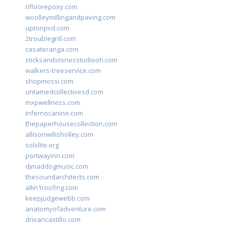
rifloorepoxy.com
woolleymillingandpaving.com
uptonpvd.com
2troublegrill.com
casateranga.com
sticksandstonesstudiooh.com
walkers-treeservice.com
shopmossi.com
untamedcollectivesd.com
mxpwellness.com
infernocanine.com
thepaperhousecollection.com
allisonwillisholley.com
solslite.org
portwayinn.com
djmaddogmusic.com
thesoundarchitects.com
allin1roofing.com
keepjudgewebb.com
anatomyofadventure.com
drivancastillo.com