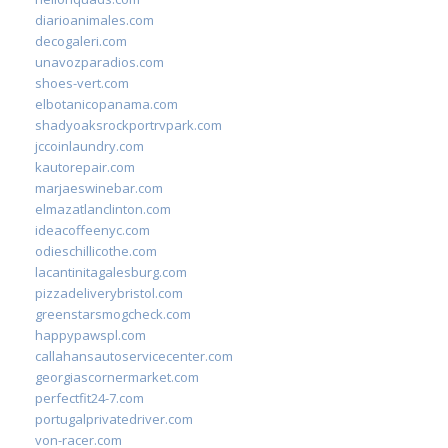
diarioanimales.com
decogaleri.com
unavozparadios.com
shoes-vert.com
elbotanicopanama.com
shadyoaksrockportrvpark.com
jccoinlaundry.com
kautorepair.com
marjaeswinebar.com
elmazatlanclinton.com
ideacoffeenyc.com
odieschillicothe.com
lacantinitagalesburg.com
pizzadeliverybristol.com
greenstarsmogcheck.com
happypawspl.com
callahansautoservicecenter.com
georgiascornermarket.com
perfectfit24-7.com
portugalprivatedriver.com
von-racer.com