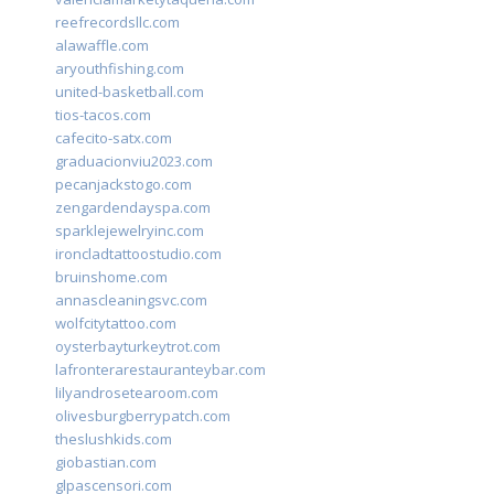
reefrecordsllc.com
alawaffle.com
aryouthfishing.com
united-basketball.com
tios-tacos.com
cafecito-satx.com
graduacionviu2023.com
pecanjackstogo.com
zengardendayspa.com
sparklejewelryinc.com
ironcladtattoostudio.com
bruinshome.com
annascleaningsvc.com
wolfcitytattoo.com
oysterbayturkeytrot.com
lafronterarestauranteybar.com
lilyandrosetearoom.com
olivesburgberrypatch.com
theslushkids.com
giobastian.com
glpascensori.com