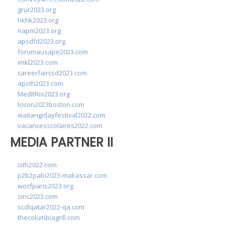
grur2023.org
hkhk2023.org
napm2023.org
apsdfd2023.org
forumausape2023.com
imkl2023.com
careerfaircsd2023.com
apsth2023.com
MedItRio2023.org
lcicon2023boston.com
waitangidayfestival2022.com
vacancesscolaires2022.com
MEDIA PARTNER II
isth2022.com
p2b2pabi2023-makassar.com
wocfparis2023.org
sinc2023.com
scdlqatar2022-qa.com
thecolumbiagrill.com