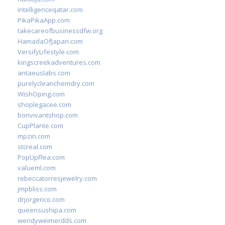
intelligenceqatar.com
PikaPikaApp.com
takecareofbusinessdfw.org
HamadaOfJapan.com
VersifyLifestyle.com
kingscreekadventures.com
antaeuslabs.com
purelycleanchemdry.com
WishOping.com
shoplegacee.com
bonvivantshop.com
CupPlante.com
mpzin.com
stcreal.com
PopUpFlea.com
valueml.com
rebeccatorresjewelry.com
jmpbliss.com
drjorgerico.com
queensushipa.com
wendyweimerdds.com