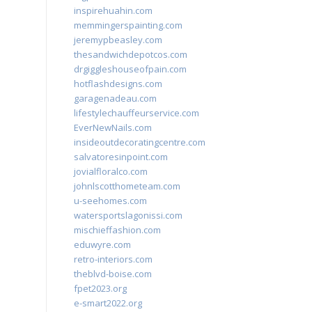
inspirehuahin.com
memmingerspainting.com
jeremypbeasley.com
thesandwichdepotcos.com
drgiggleshouseofpain.com
hotflashdesigns.com
garagenadeau.com
lifestylechauffeurservice.com
EverNewNails.com
insideoutdecoratingcentre.com
salvatoresinpoint.com
jovialfloralco.com
johnlscotthometeam.com
u-seehomes.com
watersportslagonissi.com
mischieffashion.com
eduwyre.com
retro-interiors.com
theblvd-boise.com
fpet2023.org
e-smart2022.org