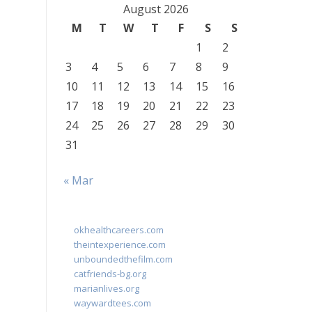
August 2026
M
T
W
T
F
S
S
1
2
3
4
5
6
7
8
9
10
11
12
13
14
15
16
17
18
19
20
21
22
23
24
25
26
27
28
29
30
31
« Mar
okhealthcareers.com
theintexperience.com
unboundedthefilm.com
catfriends-bg.org
marianlives.org
waywardtees.com