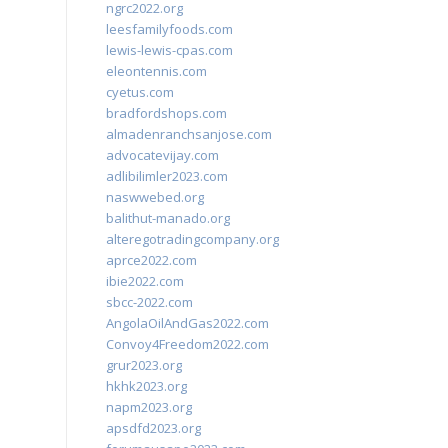
ngrc2022.org
leesfamilyfoods.com
lewis-lewis-cpas.com
eleontennis.com
cyetus.com
bradfordshops.com
almadenranchsanjose.com
advocatevijay.com
adlibilimler2023.com
naswwebed.org
balithut-manado.org
alteregotradingcompany.org
aprce2022.com
ibie2022.com
sbcc-2022.com
AngolaOilAndGas2022.com
Convoy4Freedom2022.com
grur2023.org
hkhk2023.org
napm2023.org
apsdfd2023.org