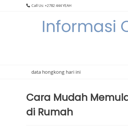
Skip
Call Us: +2782 444 YEAH
to
content
Informasi 
data hongkong hari ini
Cara Mudah Memulai
di Rumah