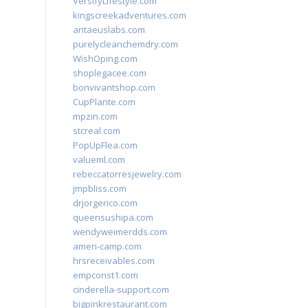
VersifyLifestyle.com
kingscreekadventures.com
antaeuslabs.com
purelycleanchemdry.com
WishOping.com
shoplegacee.com
bonvivantshop.com
CupPlante.com
mpzin.com
stcreal.com
PopUpFlea.com
valueml.com
rebeccatorresjewelry.com
jmpbliss.com
drjorgerico.com
queensushipa.com
wendyweimerdds.com
ameri-camp.com
hrsreceivables.com
empconst1.com
cinderella-support.com
bigpinkrestaurant.com