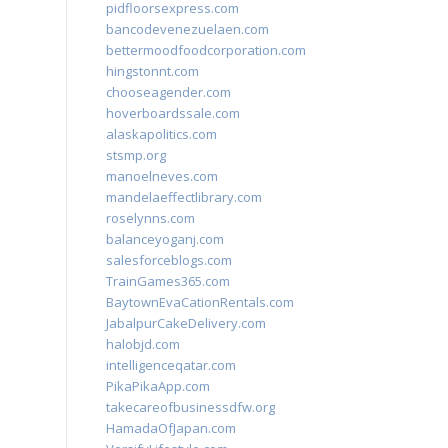
pidfloorsexpress.com
bancodevenezuelaen.com
bettermoodfoodcorporation.com
hingstonnt.com
chooseagender.com
hoverboardssale.com
alaskapolitics.com
stsmp.org
manoelneves.com
mandelaeffectlibrary.com
roselynns.com
balanceyoganj.com
salesforceblogs.com
TrainGames365.com
BaytownEvaCationRentals.com
JabalpurCakeDelivery.com
halobjd.com
intelligenceqatar.com
PikaPikaApp.com
takecareofbusinessdfw.org
HamadaOfJapan.com