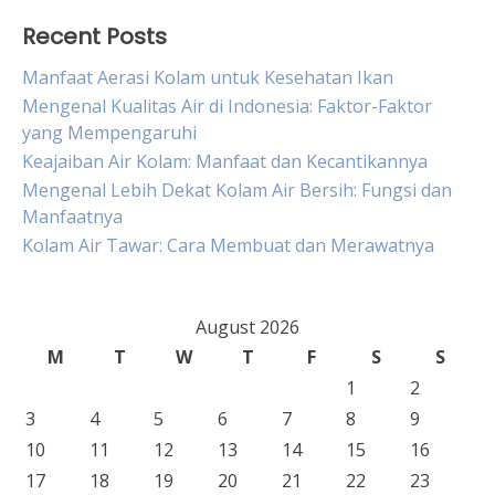
Recent Posts
Manfaat Aerasi Kolam untuk Kesehatan Ikan
Mengenal Kualitas Air di Indonesia: Faktor-Faktor
yang Mempengaruhi
Keajaiban Air Kolam: Manfaat dan Kecantikannya
Mengenal Lebih Dekat Kolam Air Bersih: Fungsi dan
Manfaatnya
Kolam Air Tawar: Cara Membuat dan Merawatnya
August 2026
M
T
W
T
F
S
S
1
2
3
4
5
6
7
8
9
10
11
12
13
14
15
16
17
18
19
20
21
22
23