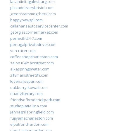
lacantinitagalesburg.com
pizzadeliverybristol.com
greenstarsmogcheck.com
happypawspl.com
callahansautoservicecenter.com
georgiascornermarket.com
perfectfit24-7.com
portugalprivatedriver.com
von-racer.com
coffeeshopcharleston.com
salon104mainstreet.com
alkaspringswater.com
318mainstreet8h.com
lovenailsspari.com
oakberry-kuwait.com
quartzliterary.com
friendsofbroderickpark.com
studiopiattellina.com
jannagrillspringfield.com
fujiyamacharleston.com
elpatronchardon.com
donglaishun-order.com