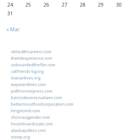
24
25
26
27
28
29
30
31
« Mar
okhealthcareers.com
theintexperience.com
unboundedthefilm.com
catfriends-bg.org
marianlives.org
waywardtees.com
pidfloorsexpress.com
bancodevenezuelaen.com
bettermoodfoodcorporation.com
hingstonnt.com
chooseagender.com
hoverboardssale.com
alaskapolitics.com
stsmp.org