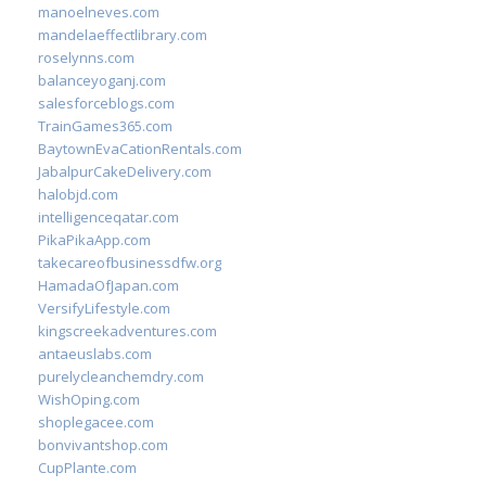
manoelneves.com
mandelaeffectlibrary.com
roselynns.com
balanceyoganj.com
salesforceblogs.com
TrainGames365.com
BaytownEvaCationRentals.com
JabalpurCakeDelivery.com
halobjd.com
intelligenceqatar.com
PikaPikaApp.com
takecareofbusinessdfw.org
HamadaOfJapan.com
VersifyLifestyle.com
kingscreekadventures.com
antaeuslabs.com
purelycleanchemdry.com
WishOping.com
shoplegacee.com
bonvivantshop.com
CupPlante.com