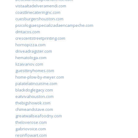
vistaaltadelveramendi.com
coastlinecateringnc.com
cuesburgershouston.com
psicologiaespecializadaencampeche.com
dmtacos.com
crescentstreetprinting.com
hornopizza.com
driveadragster.com
hematologa.com
lizaivanov.com
guesttinyhomes.com
home-plow-by-meyer.com
palatelatincuisine.com
blackdoglegacy.com
eatvivahouston.com
thebigshowok.com
chimeandstave.com
greatwallseafoodny.com
theloverose.com
gabriovoice.com
resinflowart.com