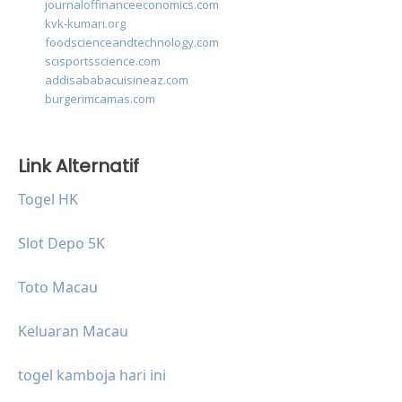
journaloffinanceeconomics.com
kvk-kumari.org
foodscienceandtechnology.com
scisportsscience.com
addisababacuisineaz.com
burgerimcamas.com
Link Alternatif
Togel HK
Slot Depo 5K
Toto Macau
Keluaran Macau
togel kamboja hari ini