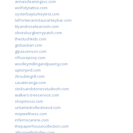
annascleaningsvc.com
wolfcitytattoo.com
oysterbayturkeytrot.com
lafronterarestauranteybar.com
lilyandrosetearoom.com
olivesburgberrypatch.com
theslushkids.com
giobastian.com
glpascensori.com
rifloorepoxy.com
woolleymillingandpaving.com
uptonpvd.com
2troublegrill.com
casateranga.com
sticksandstonesstudiooh.com
walkers-treeservice.com
shopmossi.com
untamedcollectivesd.com
mxpwellness.com
infernocanine.com
thepaperhousecollection.com
allisonwillisholley.com