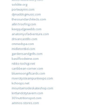
solslite.org
portwayinn.com
djmaddogmusic.com
thesoundarchitects.com
allin1roofing.com
keepjudgewebb.com
anatomyofadventure.com
drivancastillo.com
cmmedspa.com
midletontkd.com
gardensandgrills.com
basilfoodwine.com
nikko-tochigi.net
caribbean-corner.com
bluemoongiftcards.com
rivercitysteampunkexpo.com
kchoops.net
mountainsideskateshop.com
kirtlandcitytavern.com
301nutritionspot.com
ammos-stores.com