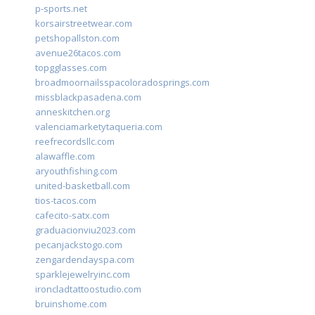
p-sports.net
korsairstreetwear.com
petshopallston.com
avenue26tacos.com
topgglasses.com
broadmoornailsspacoloradosprings.com
missblackpasadena.com
anneskitchen.org
valenciamarketytaqueria.com
reefrecordsllc.com
alawaffle.com
aryouthfishing.com
united-basketball.com
tios-tacos.com
cafecito-satx.com
graduacionviu2023.com
pecanjackstogo.com
zengardendayspa.com
sparklejewelryinc.com
ironcladtattoostudio.com
bruinshome.com