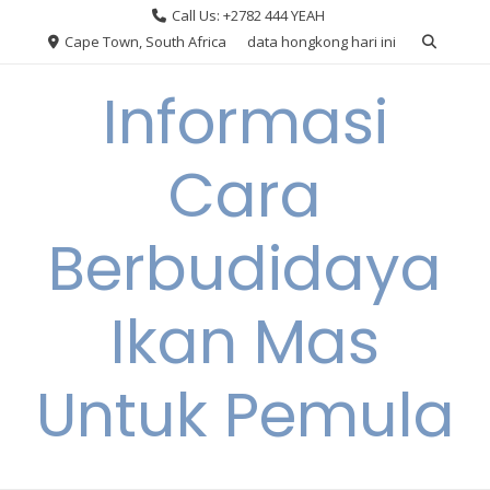
Skip
Call Us: +2782 444 YEAH
to
Cape Town, South Africa
data hongkong hari ini
content
Informasi
Cara
Berbudidaya
Ikan Mas
Untuk Pemula