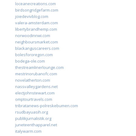
loceanecreations.com
birdsongridgefarm.com
joiedevivblog.com
valera-amsterdam.com
libertybrandhemp.com
norwoodinnwi.com
neighboursmarket.com
blackanguscareers.com
bolesfororegon.com
bodega-ole.com
thestreamlinerlounge.com
mestrinorubanofc.com
novelatherton.com
nassvalleygardens.net
electjohnstewart.com
omptourtravels.com
tribratanews-polreskebumen.com
rsudbayuasih.org
publikjurnalistik.org
juneteenthapparel.net
italywarm.com