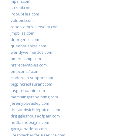
mpzin.com
stcreal.com
PopUpFlea.com
valueml.com
rebeccatorresjewelry.com
jmpbliss.com
drjorgerico.com
queensushipa.com
wendyweimerdds.com
ameri-camp.com
hrsreceivables.com
empconst1.com
cinderella-support.com
bigpinkrestaurant.com
inspirehuahin.com
memmingerspainting.com
jeremypbeasley.com
thesandwichdepotcos.com
drgiggleshouseofpain.com
hotflashdesigns.com
garagenadeau.com
lifestylechauffeurservice.com