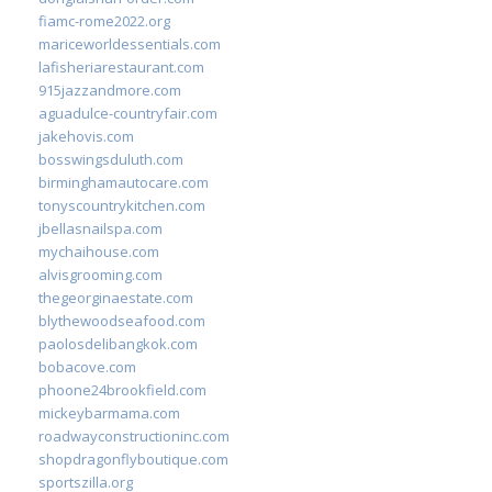
fiamc-rome2022.org
mariceworldessentials.com
lafisheriarestaurant.com
915jazzandmore.com
aguadulce-countryfair.com
jakehovis.com
bosswingsduluth.com
birminghamautocare.com
tonyscountrykitchen.com
jbellasnailspa.com
mychaihouse.com
alvisgrooming.com
thegeorginaestate.com
blythewoodseafood.com
paolosdelibangkok.com
bobacove.com
phoone24brookfield.com
mickeybarmama.com
roadwayconstructioninc.com
shopdragonflyboutique.com
sportszilla.org