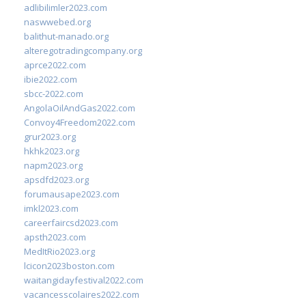
adlibilimler2023.com
naswwebed.org
balithut-manado.org
alteregotradingcompany.org
aprce2022.com
ibie2022.com
sbcc-2022.com
AngolaOilAndGas2022.com
Convoy4Freedom2022.com
grur2023.org
hkhk2023.org
napm2023.org
apsdfd2023.org
forumausape2023.com
imkl2023.com
careerfaircsd2023.com
apsth2023.com
MedItRio2023.org
lcicon2023boston.com
waitangidayfestival2022.com
vacancesscolaires2022.com