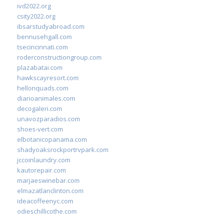
ivd2022.org
csity2022.org
ibsarstudyabroad.com
bennusehgall.com
tsecincinnati.com
roderconstructiongroup.com
plazabatai.com
hawkscayresort.com
hellonquads.com
diarioanimales.com
decogaleri.com
unavozparadios.com
shoes-vert.com
elbotanicopanama.com
shadyoaksrockportrvpark.com
jccoinlaundry.com
kautorepair.com
marjaeswinebar.com
elmazatlanclinton.com
ideacoffeenyc.com
odieschillicothe.com