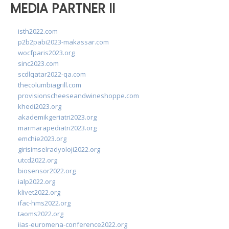
MEDIA PARTNER II
isth2022.com
p2b2pabi2023-makassar.com
wocfparis2023.org
sinc2023.com
scdlqatar2022-qa.com
thecolumbiagrill.com
provisionscheeseandwineshoppe.com
khedi2023.org
akademikgeriatri2023.org
marmarapediatri2023.org
emchie2023.org
girisimselradyoloji2022.org
utcd2022.org
biosensor2022.org
ialp2022.org
klivet2022.org
ifac-hms2022.org
taoms2022.org
iias-euromena-conference2022.org