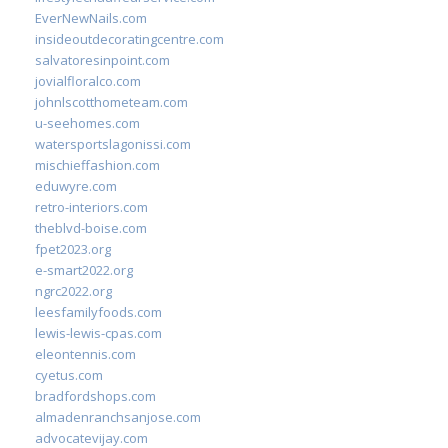
EverNewNails.com
insideoutdecoratingcentre.com
salvatoresinpoint.com
jovialfloralco.com
johnlscotthometeam.com
u-seehomes.com
watersportslagonissi.com
mischieffashion.com
eduwyre.com
retro-interiors.com
theblvd-boise.com
fpet2023.org
e-smart2022.org
ngrc2022.org
leesfamilyfoods.com
lewis-lewis-cpas.com
eleontennis.com
cyetus.com
bradfordshops.com
almadenranchsanjose.com
advocatevijay.com