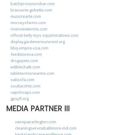
batchprovisionsbar.com
brasserie-gobette.com
musicrearte.com
morseysfarms.com
riverviewtennis.com
official-kelly-toys-squishmallows.com
displaygardenonsuncrest.org
bbq-empire-usa.com
feedstoreva.com
drogopets.com
ediblechalk.com
tabletennisnearme.com
oaksofa.com
soultacohtx.com
capishcaps.com
gpsyfl.org
MEDIA PARTNER III
vwrepairarlington.com
cleaningservicebaltimore-md.com
beckslandscapeandfence.com