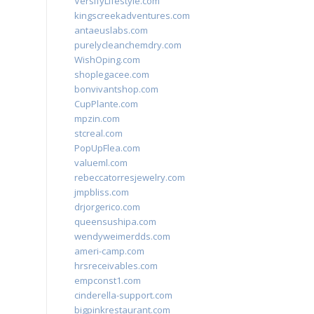
VersifyLifestyle.com
kingscreekadventures.com
antaeuslabs.com
purelycleanchemdry.com
WishOping.com
shoplegacee.com
bonvivantshop.com
CupPlante.com
mpzin.com
stcreal.com
PopUpFlea.com
valueml.com
rebeccatorresjewelry.com
jmpbliss.com
drjorgerico.com
queensushipa.com
wendyweimerdds.com
ameri-camp.com
hrsreceivables.com
empconst1.com
cinderella-support.com
bigpinkrestaurant.com