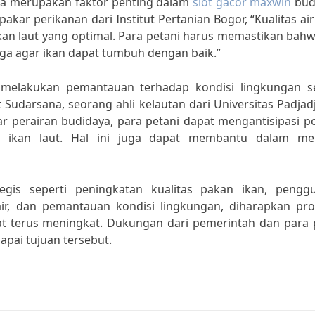
uga merupakan faktor penting dalam
slot gacor maxwin
bud
 pakar perikanan dari Institut Pertanian Bogor, “Kualitas ai
an laut yang optimal. Para petani harus memastikan bahw
jaga agar ikan dapat tumbuh dengan baik.”
lu melakukan pemantauan terhadap kondisi lingkungan se
ut Sudarsana, seorang ahli kelautan dari Universitas Padjad
 perairan budidaya, para petani dapat mengantisipasi po
i ikan laut. Hal ini juga dapat membantu dalam me
gis seperti peningkatan kualitas pakan ikan, pengg
air, dan pemantauan kondisi lingkungan, diharapkan pro
pat terus meningkat. Dukungan dari pemerintah dan para 
pai tujuan tersebut.