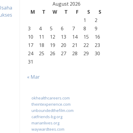
August 2026
 Usaha
M
T
W
T
F
S
S
ukses
1
2
3
4
5
6
7
8
9
10
11
12
13
14
15
16
17
18
19
20
21
22
23
24
25
26
27
28
29
30
31
« Mar
okhealthcareers.com
theintexperience.com
unboundedthefilm.com
catfriends-bg.org
marianlives.org
waywardtees.com