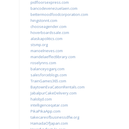
pidfloorsexpress.com
bancodevenezuelaen.com
bettermoodfoodcorporation.com
hingstonnt.com
chooseagender.com
hoverboardssale.com
alaskapolitics.com
stsmp.org
manoelneves.com
mandelaeffectlibrary.com
roselynns.com
balanceyoganj.com
salesforceblogs.com
TrainGames365.com
BaytownEvaCationRentals.com
JabalpurCakeDelivery.com
halobjd.com
intelligenceqatar.com
PikaPikaApp.com
takecareofbusinessdfw.org
HamadaOfJapan.com