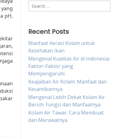
idaya
Search
r yang
for:
a pH,
Recent Posts
kitar
Manfaat Aerasi Kolam untuk
jaran,
Kesehatan Ikan
tensi
Mengenal Kualitas Air di Indonesia:
njaga
Faktor-Faktor yang
Mempengaruhi
Keajaiban Air Kolam: Manfaat dan
unaan
Kecantikannya
duksi
Mengenal Lebih Dekat Kolam Air
pakar
Bersih: Fungsi dan Manfaatnya
Kolam Air Tawar: Cara Membuat
dan Merawatnya