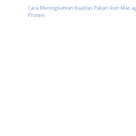
Post
Cara Meningkatkan Kualitas Pakan Ikan Mas a
Protein
navigation