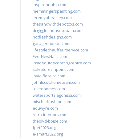
inspirehuahin.com
memmingerspainting.com
jeremypbeasley.com
thesandwichdepotcos.com
drgiggleshouseofpain.com
hotflashdesigns.com
garagenadeau.com
lifestylechauffeurservice.com
EverNewNails.com
insideoutdecoratingcentre.com
salvatoresinpoint.com
jovialfloralco.com
johnlscotthometeam.com
u-seehomes.com
watersportslagonissi.com
mischieffashion.com
eduwyre.com
retro-interiors.com
theblvd-boise.com
fpet2023.org
e-smart2022.org