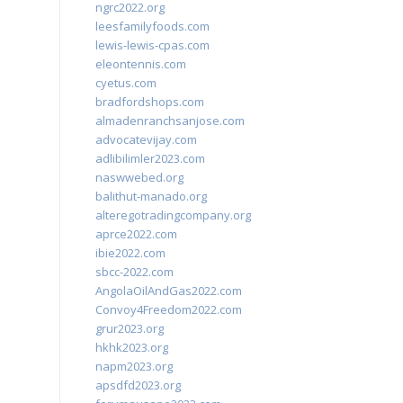
ngrc2022.org
leesfamilyfoods.com
lewis-lewis-cpas.com
eleontennis.com
cyetus.com
bradfordshops.com
almadenranchsanjose.com
advocatevijay.com
adlibilimler2023.com
naswwebed.org
balithut-manado.org
alteregotradingcompany.org
aprce2022.com
ibie2022.com
sbcc-2022.com
AngolaOilAndGas2022.com
Convoy4Freedom2022.com
grur2023.org
hkhk2023.org
napm2023.org
apsdfd2023.org