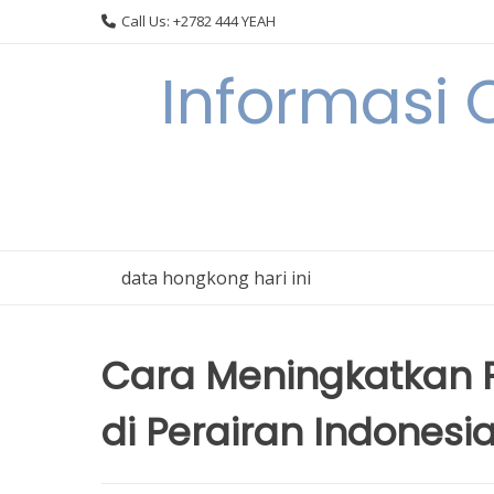
Skip
Call Us: +2782 444 YEAH
to
content
Informasi 
data hongkong hari ini
Cara Meningkatkan P
di Perairan Indonesi