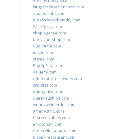
VersifyLifestyle.com
kingscreekadventures.com
antaeuslabs.com
purelycleanchemdry.com
WishOping.com
shoplegacee.com
bonvivantshop.com
CupPlante.com
mpzin.com
stcreal.com
PopUpFlea.com
valueml.com
rebeccatorresjewelry.com
jmpbliss.com
drjorgerico.com
queensushipa.com
wendyweimerdds.com
ameri-camp.com
hrsreceivables.com
empconst1.com
cinderella-support.com
bigpinkrestaurant.com