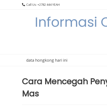
Skip
Call Us: +2782 444 YEAH
to
content
Informasi 
data hongkong hari ini
Cara Mencegah Peny
Mas