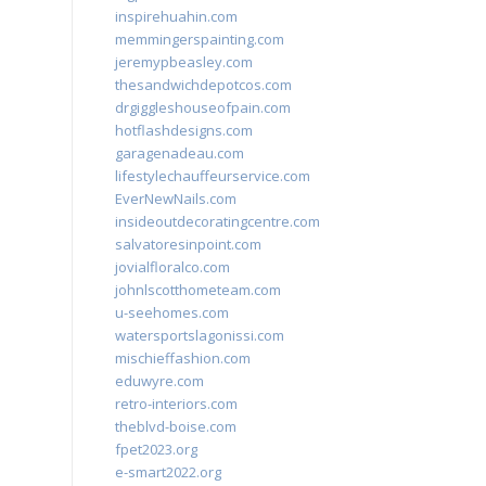
inspirehuahin.com
memmingerspainting.com
jeremypbeasley.com
thesandwichdepotcos.com
drgiggleshouseofpain.com
hotflashdesigns.com
garagenadeau.com
lifestylechauffeurservice.com
EverNewNails.com
insideoutdecoratingcentre.com
salvatoresinpoint.com
jovialfloralco.com
johnlscotthometeam.com
u-seehomes.com
watersportslagonissi.com
mischieffashion.com
eduwyre.com
retro-interiors.com
theblvd-boise.com
fpet2023.org
e-smart2022.org