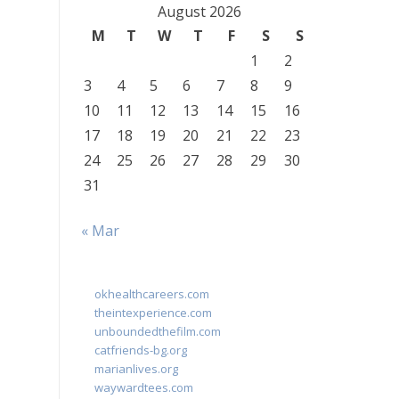
August 2026
M
T
W
T
F
S
S
1
2
3
4
5
6
7
8
9
10
11
12
13
14
15
16
17
18
19
20
21
22
23
24
25
26
27
28
29
30
31
« Mar
okhealthcareers.com
theintexperience.com
unboundedthefilm.com
catfriends-bg.org
marianlives.org
waywardtees.com