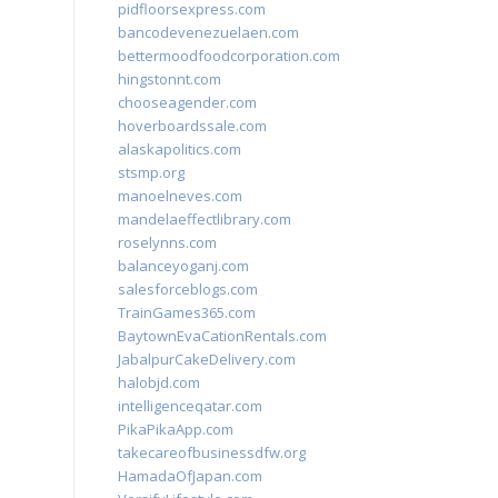
pidfloorsexpress.com
bancodevenezuelaen.com
bettermoodfoodcorporation.com
hingstonnt.com
chooseagender.com
hoverboardssale.com
alaskapolitics.com
stsmp.org
manoelneves.com
mandelaeffectlibrary.com
roselynns.com
balanceyoganj.com
salesforceblogs.com
TrainGames365.com
BaytownEvaCationRentals.com
JabalpurCakeDelivery.com
halobjd.com
intelligenceqatar.com
PikaPikaApp.com
takecareofbusinessdfw.org
HamadaOfJapan.com