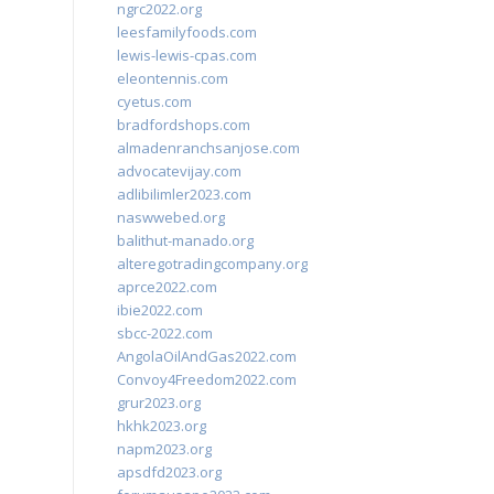
ngrc2022.org
leesfamilyfoods.com
lewis-lewis-cpas.com
eleontennis.com
cyetus.com
bradfordshops.com
almadenranchsanjose.com
advocatevijay.com
adlibilimler2023.com
naswwebed.org
balithut-manado.org
alteregotradingcompany.org
aprce2022.com
ibie2022.com
sbcc-2022.com
AngolaOilAndGas2022.com
Convoy4Freedom2022.com
grur2023.org
hkhk2023.org
napm2023.org
apsdfd2023.org