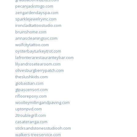
pecanjackstogo.com
zengardendayspa.com
sparklejewelryinc.com
ironcladtattoostudio.com
bruinshome.com
annascleaningsvc.com
wolfcitytattoo.com
oysterbayturkeytrot.com
lafronterarestauranteybar.com
lilyandrosetearoom.com
olivesburgberrypatch.com
theslushkids.com
giobastian.com
glpascensori.com
rifloorepoxy.com
woolleymillingandpaving.com
uptonpvd.com
2troublegrill.com
casateranga.com
sticksandstonesstudiooh.com
walkers-treeservice.com