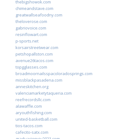
thebigshowok.com
chimeandstave.com
greatwallseafoodny.com
theloverose.com
gabriovoice.com
resinflowart.com
p-sports.net
korsairstreetwear.com
petshopallston.com
avenue26tacos.com
topgglasses.com
broadmoornailsspacoloradosprings.com
missblackpasadena.com
anneskitchen.org
valenciamarketytaqueria.com
reefrecordsllc.com
alawaffle.com
aryouthfishing.com
united-basketball.com
tios-tacos.com
cafecito-satx.com
graduacionviu2023.com