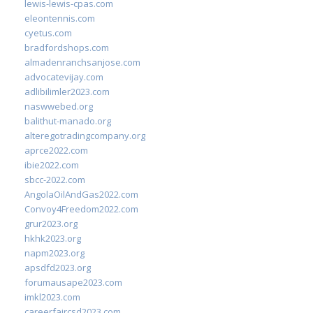
lewis-lewis-cpas.com
eleontennis.com
cyetus.com
bradfordshops.com
almadenranchsanjose.com
advocatevijay.com
adlibilimler2023.com
naswwebed.org
balithut-manado.org
alteregotradingcompany.org
aprce2022.com
ibie2022.com
sbcc-2022.com
AngolaOilAndGas2022.com
Convoy4Freedom2022.com
grur2023.org
hkhk2023.org
napm2023.org
apsdfd2023.org
forumausape2023.com
imkl2023.com
careerfaircsd2023.com