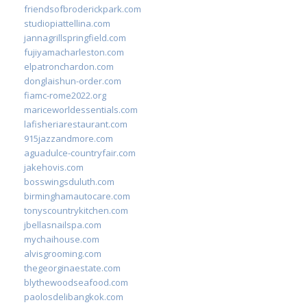
friendsofbroderickpark.com
studiopiattellina.com
jannagrillspringfield.com
fujiyamacharleston.com
elpatronchardon.com
donglaishun-order.com
fiamc-rome2022.org
mariceworldessentials.com
lafisheriarestaurant.com
915jazzandmore.com
aguadulce-countryfair.com
jakehovis.com
bosswingsduluth.com
birminghamautocare.com
tonyscountrykitchen.com
jbellasnailspa.com
mychaihouse.com
alvisgrooming.com
thegeorginaestate.com
blythewoodseafood.com
paolosdelibangkok.com