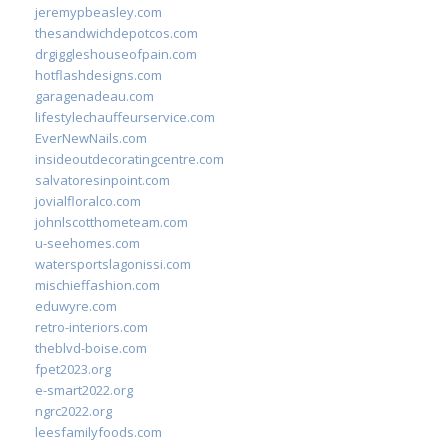
jeremypbeasley.com
thesandwichdepotcos.com
drgiggleshouseofpain.com
hotflashdesigns.com
garagenadeau.com
lifestylechauffeurservice.com
EverNewNails.com
insideoutdecoratingcentre.com
salvatoresinpoint.com
jovialfloralco.com
johnlscotthometeam.com
u-seehomes.com
watersportslagonissi.com
mischieffashion.com
eduwyre.com
retro-interiors.com
theblvd-boise.com
fpet2023.org
e-smart2022.org
ngrc2022.org
leesfamilyfoods.com