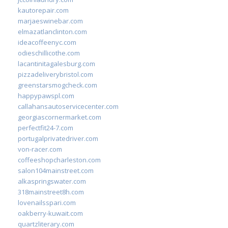
kautorepair.com
marjaeswinebar.com
elmazatlanclinton.com
ideacoffeenyc.com
odieschillicothe.com
lacantinitagalesburg.com
pizzadeliverybristol.com
greenstarsmogcheck.com
happypawspl.com
callahansautoservicecenter.com
georgiascornermarket.com
perfectfit24-7.com
portugalprivatedriver.com
von-racer.com
coffeeshopcharleston.com
salon104mainstreet.com
alkaspringswater.com
318mainstreet8h.com
lovenailsspari.com
oakberry-kuwait.com
quartzliterary.com