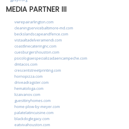
MEDIA PARTNER III
vwrepairarlington.com
cleaningservicebaltimore-md.com
beckslandscapeandfence.com
vistaaltadelveramendi.com
coastlinecateringnc.com
cuesburgershouston.com
psicologiaespecializadaencampeche.com
dmtacos.com
crescentstreetprinting.com
hornopizza.com
driveadragster.com
hematologa.com
lizaivanov.com
guesttinyhomes.com
home-plow-by-meyer.com
palatelatincuisine.com
blackdoglegacy.com
eatvivahouston.com