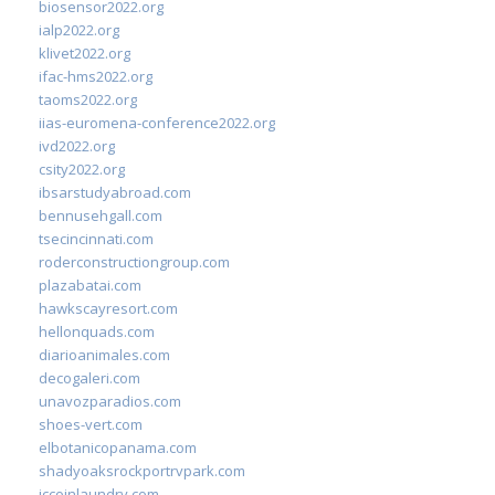
biosensor2022.org
ialp2022.org
klivet2022.org
ifac-hms2022.org
taoms2022.org
iias-euromena-conference2022.org
ivd2022.org
csity2022.org
ibsarstudyabroad.com
bennusehgall.com
tsecincinnati.com
roderconstructiongroup.com
plazabatai.com
hawkscayresort.com
hellonquads.com
diarioanimales.com
decogaleri.com
unavozparadios.com
shoes-vert.com
elbotanicopanama.com
shadyoaksrockportrvpark.com
jccoinlaundry.com