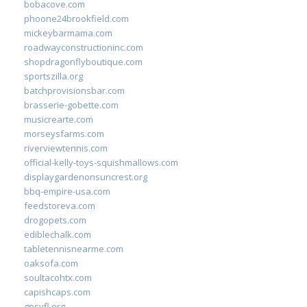
bobacove.com
phoone24brookfield.com
mickeybarmama.com
roadwayconstructioninc.com
shopdragonflyboutique.com
sportszilla.org
batchprovisionsbar.com
brasserie-gobette.com
musicrearte.com
morseysfarms.com
riverviewtennis.com
official-kelly-toys-squishmallows.com
displaygardenonsuncrest.org
bbq-empire-usa.com
feedstoreva.com
drogopets.com
ediblechalk.com
tabletennisnearme.com
oaksofa.com
soultacohtx.com
capishcaps.com
gpsyfl.org