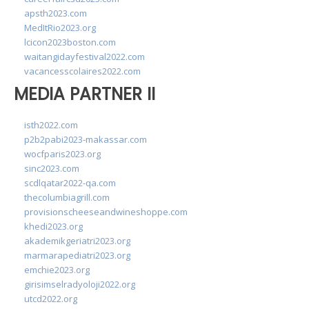
apsth2023.com
MedItRio2023.org
lcicon2023boston.com
waitangidayfestival2022.com
vacancesscolaires2022.com
MEDIA PARTNER II
isth2022.com
p2b2pabi2023-makassar.com
wocfparis2023.org
sinc2023.com
scdlqatar2022-qa.com
thecolumbiagrill.com
provisionscheeseandwineshoppe.com
khedi2023.org
akademikgeriatri2023.org
marmarapediatri2023.org
emchie2023.org
girisimselradyoloji2022.org
utcd2022.org