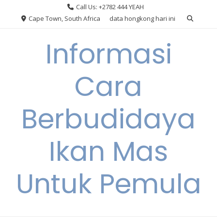
Skip
Call Us: +2782 444 YEAH
to
Cape Town, South Africa
data hongkong hari ini
content
Informasi
Cara
Berbudidaya
Ikan Mas
Untuk Pemula