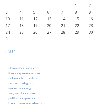
1
2
3
4
5
6
7
8
9
10
11
12
13
14
15
16
17
18
19
20
21
22
23
24
25
26
27
28
29
30
31
« Mar
okhealthcareers.com
theintexperience.com
unboundedthefilm.com
catfriends-bg.org
marianlives.org
waywardtees.com
pidfloorsexpress.com
bancodevenezuelaen.com