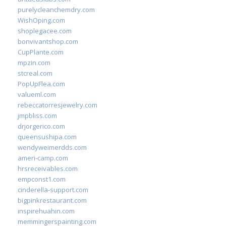
purelycleanchemdry.com
WishOping.com
shoplegacee.com
bonvivantshop.com
CupPlante.com
mpzin.com
stcreal.com
PopUpFlea.com
valueml.com
rebeccatorresjewelry.com
jmpbliss.com
drjorgerico.com
queensushipa.com
wendyweimerdds.com
ameri-camp.com
hrsreceivables.com
empconst1.com
cinderella-support.com
bigpinkrestaurant.com
inspirehuahin.com
memmingerspainting.com