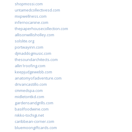
shopmossi.com
untamedcollectivesd.com
mxpwellness.com
infernocanine.com
thepaperhousecollection.com
allisonwillisholley.com
solslite.org
portwayinn.com
djmaddogmusic.com
thesoundarchitects.com
allin1roofing.com
keepjudgewebb.com
anatomyofadventure.com
drivancastillo.com
cmmedspa.com
midletontkd.com
gardensandgrills.com
basilfoodwine.com
nikko-tochigi.net
caribbean-corner.com
bluemoongiftcards.com