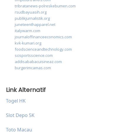
tribratanews-polreskebumen.com
rsudbayuasih.org
publikjurnalistik.org
juneteenthapparel.net
italywarm.com
journaloffinanceeconomics.com
kvk-kumari.org
foodscienceandtechnology.com
scisportsscience.com
addisababacuisineaz.com
burgerimcamas.com
Link Alternatif
Togel HK
Slot Depo 5K
Toto Macau