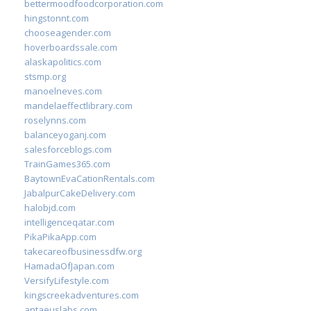
bettermoodfoodcorporation.com
hingstonnt.com
chooseagender.com
hoverboardssale.com
alaskapolitics.com
stsmp.org
manoelneves.com
mandelaeffectlibrary.com
roselynns.com
balanceyoganj.com
salesforceblogs.com
TrainGames365.com
BaytownEvaCationRentals.com
JabalpurCakeDelivery.com
halobjd.com
intelligenceqatar.com
PikaPikaApp.com
takecareofbusinessdfw.org
HamadaOfJapan.com
VersifyLifestyle.com
kingscreekadventures.com
antaeuslabs.com