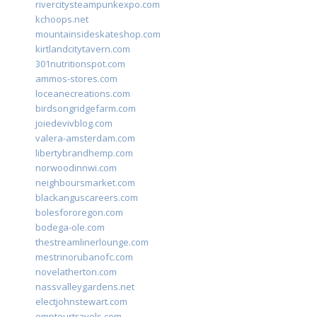
rivercitysteampunkexpo.com
kchoops.net
mountainsideskateshop.com
kirtlandcitytavern.com
301nutritionspot.com
ammos-stores.com
loceanecreations.com
birdsongridgefarm.com
joiedevivblog.com
valera-amsterdam.com
libertybrandhemp.com
norwoodinnwi.com
neighboursmarket.com
blackanguscareers.com
bolesfororegon.com
bodega-ole.com
thestreamlinerlounge.com
mestrinorubanofc.com
novelatherton.com
nassvalleygardens.net
electjohnstewart.com
omptourtravels.com