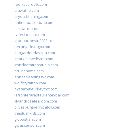
reefrecordsllc.com
alawaffle.com
aryouthfishing.com
united-basketball.com
tios-tacos.com
cafecito-satx.com
graduacionviu2023.com
pecanjackstogo.com
zengardendayspa.com
sparklejewelryinc.com
ironcladtattoostudio.com
bruinshome.com
annascleaningsvc.com
wolfcitytattoo.com
oysterbayturkeytrot.com
lafronterarestauranteybar.com
lilyandrosetearoom.com
olivesburgberrypatch.com
theslushkids.com
giobastian.com
glpascensori.com