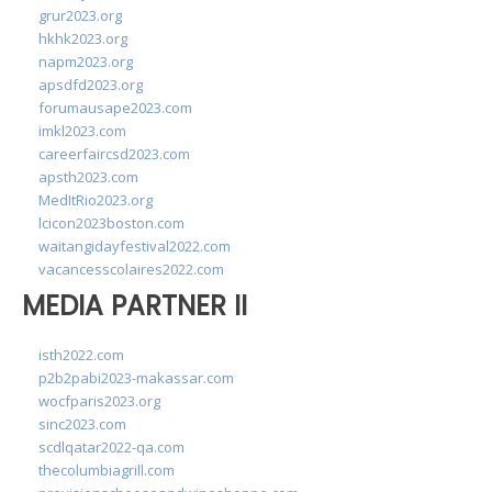
grur2023.org
hkhk2023.org
napm2023.org
apsdfd2023.org
forumausape2023.com
imkl2023.com
careerfaircsd2023.com
apsth2023.com
MedItRio2023.org
lcicon2023boston.com
waitangidayfestival2022.com
vacancesscolaires2022.com
MEDIA PARTNER II
isth2022.com
p2b2pabi2023-makassar.com
wocfparis2023.org
sinc2023.com
scdlqatar2022-qa.com
thecolumbiagrill.com