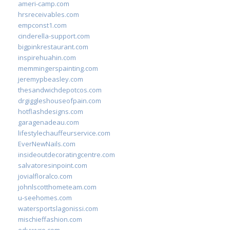
ameri-camp.com
hrsreceivables.com
empconst1.com
cinderella-support.com
bigpinkrestaurant.com
inspirehuahin.com
memmingerspainting.com
jeremypbeasley.com
thesandwichdepotcos.com
drgiggleshouseofpain.com
hotflashdesigns.com
garagenadeau.com
lifestylechauffeurservice.com
EverNewNails.com
insideoutdecoratingcentre.com
salvatoresinpoint.com
jovialfloralco.com
johnlscotthometeam.com
u-seehomes.com
watersportslagonissi.com
mischieffashion.com