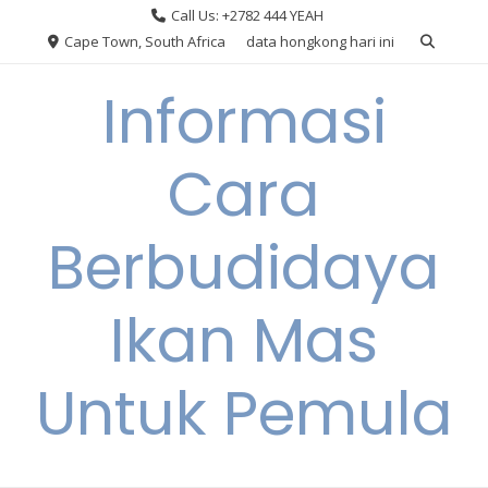
Skip
Call Us: +2782 444 YEAH
to
Cape Town, South Africa
data hongkong hari ini
content
Informasi
Cara
Berbudidaya
Ikan Mas
Untuk Pemula