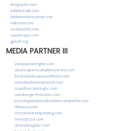
drogopets.com
ediblechalk.com
tabletennisnearme.com
oaksofa.com
soultacohtx.com
capishcaps.com
gpsyfl.org
MEDIA PARTNER III
vwrepairarlington.com
cleaningservicebaltimore-md.com
beckslandscapeandfence.com
vistaaltadelveramendi.com
coastlinecateringnc.com
cuesburgershouston.com
psicologiaespecializadaencampeche.com
dmtacos.com
crescentstreetprinting.com
hornopizza.com
driveadragster.com