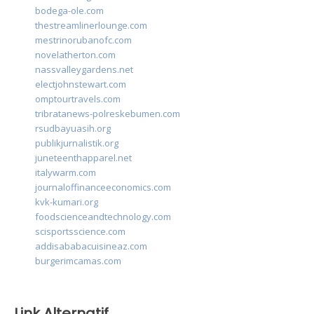
bodega-ole.com
thestreamlinerlounge.com
mestrinorubanofc.com
novelatherton.com
nassvalleygardens.net
electjohnstewart.com
omptourtravels.com
tribratanews-polreskebumen.com
rsudbayuasih.org
publikjurnalistik.org
juneteenthapparel.net
italywarm.com
journaloffinanceeconomics.com
kvk-kumari.org
foodscienceandtechnology.com
scisportsscience.com
addisababacuisineaz.com
burgerimcamas.com
Link Alternatif