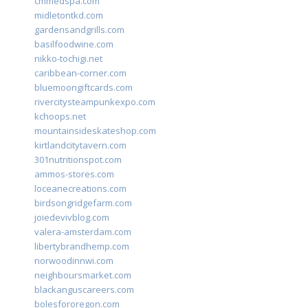
cmmedspa.com
midletontkd.com
gardensandgrills.com
basilfoodwine.com
nikko-tochigi.net
caribbean-corner.com
bluemoongiftcards.com
rivercitysteampunkexpo.com
kchoops.net
mountainsideskateshop.com
kirtlandcitytavern.com
301nutritionspot.com
ammos-stores.com
loceanecreations.com
birdsongridgefarm.com
joiedevivblog.com
valera-amsterdam.com
libertybrandhemp.com
norwoodinnwi.com
neighboursmarket.com
blackanguscareers.com
bolesfororegon.com