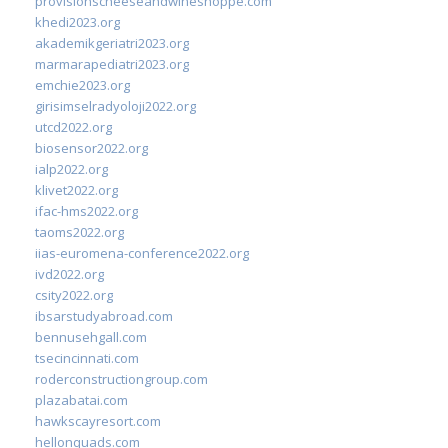
provisionscheeseandwineshoppe.com
khedi2023.org
akademikgeriatri2023.org
marmarapediatri2023.org
emchie2023.org
girisimselradyoloji2022.org
utcd2022.org
biosensor2022.org
ialp2022.org
klivet2022.org
ifac-hms2022.org
taoms2022.org
iias-euromena-conference2022.org
ivd2022.org
csity2022.org
ibsarstudyabroad.com
bennusehgall.com
tsecincinnati.com
roderconstructiongroup.com
plazabatai.com
hawkscayresort.com
hellonquads.com