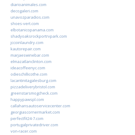
diarioanimales.com
decogaleri.com
unavozparadios.com
shoes-vert.com
elbotanicopanama.com
shadyoaksrockportrvpark.com
jccoinlaundry.com
kautorepair.com
marjaeswinebar.com
elmazatlanclinton.com
ideacoffeenyc.com
odieschillicothe.com
lacantinitagalesburg.com
pizzadeliverybristol.com
greenstarsmogcheck.com
happypawspl.com
callahansautoservicecenter.com
georgiascornermarket.com
perfectfit24-7.com
portugalprivatedriver.com
von-racer.com