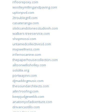
rifloorepoxy.com
woolleymillingandpaving.com
uptonpvd.com
2troublegrill.com
casateranga.com
sticksandstonesstudiooh.com
walkers-treeservice.com
shopmossi.com
untamedcollectivesd.com
mxpwellness.com
infernocanine.com
thepaperhousecollection.com
allisonwillisholley.com
solslite.org
portwayinn.com
djmaddogmusic.com
thesoundarchitects.com
allin1roofing.com
keepjudgewebb.com
anatomyofadventure.com
drivancastillo.com