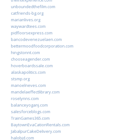
theintexperience.com
unboundedthefilm.com
catfriends-bg.org
marianlives.org
waywardtees.com
pidfloorsexpress.com
bancodevenezuelaen.com
bettermoodfoodcorporation.com
hingstonnt.com
chooseagender.com
hoverboardssale.com
alaskapolitics.com
stsmp.org
manoelneves.com
mandelaeffectlibrary.com
roselynns.com
balanceyoganj.com
salesforceblogs.com
TrainGames365.com
BaytownEvaCationRentals.com
JabalpurCakeDelivery.com
halobjd.com