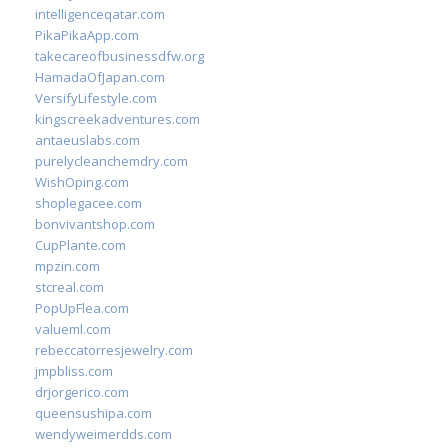
intelligenceqatar.com
PikaPikaApp.com
takecareofbusinessdfw.org
HamadaOfJapan.com
VersifyLifestyle.com
kingscreekadventures.com
antaeuslabs.com
purelycleanchemdry.com
WishOping.com
shoplegacee.com
bonvivantshop.com
CupPlante.com
mpzin.com
stcreal.com
PopUpFlea.com
valueml.com
rebeccatorresjewelry.com
jmpbliss.com
drjorgerico.com
queensushipa.com
wendyweimerdds.com