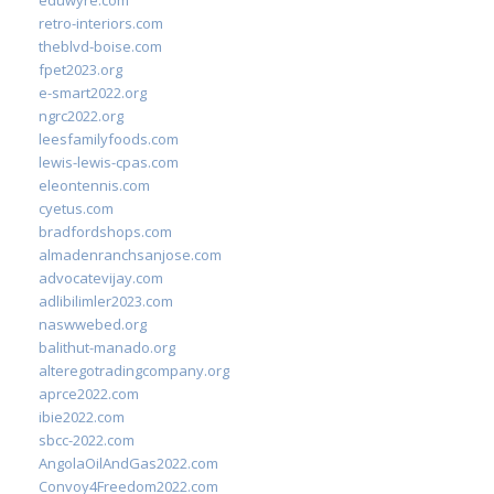
eduwyre.com
retro-interiors.com
theblvd-boise.com
fpet2023.org
e-smart2022.org
ngrc2022.org
leesfamilyfoods.com
lewis-lewis-cpas.com
eleontennis.com
cyetus.com
bradfordshops.com
almadenranchsanjose.com
advocatevijay.com
adlibilimler2023.com
naswwebed.org
balithut-manado.org
alteregotradingcompany.org
aprce2022.com
ibie2022.com
sbcc-2022.com
AngolaOilAndGas2022.com
Convoy4Freedom2022.com