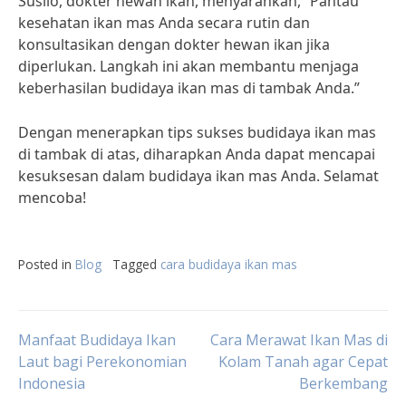
Susilo, dokter hewan ikan, menyarankan, “Pantau
kesehatan ikan mas Anda secara rutin dan
konsultasikan dengan dokter hewan ikan jika
diperlukan. Langkah ini akan membantu menjaga
keberhasilan budidaya ikan mas di tambak Anda.”
Dengan menerapkan tips sukses budidaya ikan mas
di tambak di atas, diharapkan Anda dapat mencapai
kesuksesan dalam budidaya ikan mas Anda. Selamat
mencoba!
Posted in
Blog
Tagged
cara budidaya ikan mas
Post
Manfaat Budidaya Ikan
Cara Merawat Ikan Mas di
Laut bagi Perekonomian
Kolam Tanah agar Cepat
Indonesia
Berkembang
navigation