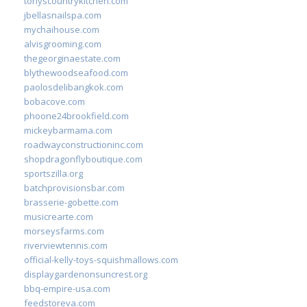
tonyscountrykitchen.com
jbellasnailspa.com
mychaihouse.com
alvisgrooming.com
thegeorginaestate.com
blythewoodseafood.com
paolosdelibangkok.com
bobacove.com
phoone24brookfield.com
mickeybarmama.com
roadwayconstructioninc.com
shopdragonflyboutique.com
sportszilla.org
batchprovisionsbar.com
brasserie-gobette.com
musicrearte.com
morseysfarms.com
riverviewtennis.com
official-kelly-toys-squishmallows.com
displaygardenonsuncrest.org
bbq-empire-usa.com
feedstoreva.com