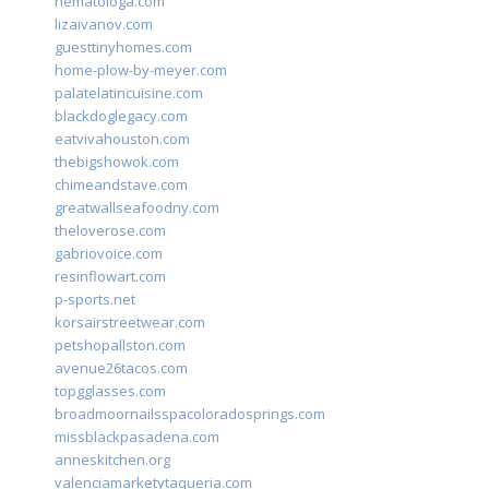
hematologa.com
lizaivanov.com
guesttinyhomes.com
home-plow-by-meyer.com
palatelatincuisine.com
blackdoglegacy.com
eatvivahouston.com
thebigshowok.com
chimeandstave.com
greatwallseafoodny.com
theloverose.com
gabriovoice.com
resinflowart.com
p-sports.net
korsairstreetwear.com
petshopallston.com
avenue26tacos.com
topgglasses.com
broadmoornailsspacoloradosprings.com
missblackpasadena.com
anneskitchen.org
valenciamarketytaqueria.com