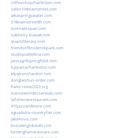
coffeeshopcharleston.com
salon104mainstreet.com
alkaspringswater.com
318mainstreet8h.com
lovenailsspari.com
oakberry-kuwait.com
quartzliterary.com
friendsofbroderickpark.com
studiopiattellina.com
jannagrillspringfield.com
fujiyamacharleston.com
elpatronchardon.com
donglaishun-order.com
fiamc-rome2022.org
mariceworldessentials.com
lafisheriarestaurant.com
915jazzandmore.com
aguadulce-countryfair.com
jakehovis.com
bosswingsduluth.com
birminghamautocare.com