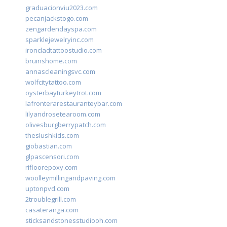
graduacionviu2023.com
pecanjackstogo.com
zengardendayspa.com
sparklejewelryinc.com
ironcladtattoostudio.com
bruinshome.com
annascleaningsvc.com
wolfcitytattoo.com
oysterbayturkeytrot.com
lafronterarestauranteybar.com
lilyandrosetearoom.com
olivesburgberrypatch.com
theslushkids.com
giobastian.com
glpascensori.com
rifloorepoxy.com
woolleymillingandpaving.com
uptonpvd.com
2troublegrill.com
casateranga.com
sticksandstonesstudiooh.com