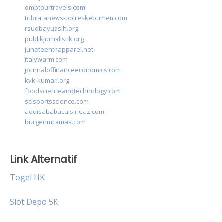
omptourtravels.com
tribratanews-polreskebumen.com
rsudbayuasih.org
publikjurnalistik.org
juneteenthapparel.net
italywarm.com
journaloffinanceeconomics.com
kvk-kumari.org
foodscienceandtechnology.com
scisportsscience.com
addisababacuisineaz.com
burgerimcamas.com
Link Alternatif
Togel HK
Slot Depo 5K