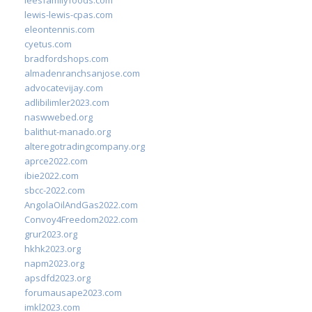
leesfamilyfoods.com
lewis-lewis-cpas.com
eleontennis.com
cyetus.com
bradfordshops.com
almadenranchsanjose.com
advocatevijay.com
adlibilimler2023.com
naswwebed.org
balithut-manado.org
alteregotradingcompany.org
aprce2022.com
ibie2022.com
sbcc-2022.com
AngolaOilAndGas2022.com
Convoy4Freedom2022.com
grur2023.org
hkhk2023.org
napm2023.org
apsdfd2023.org
forumausape2023.com
imkl2023.com