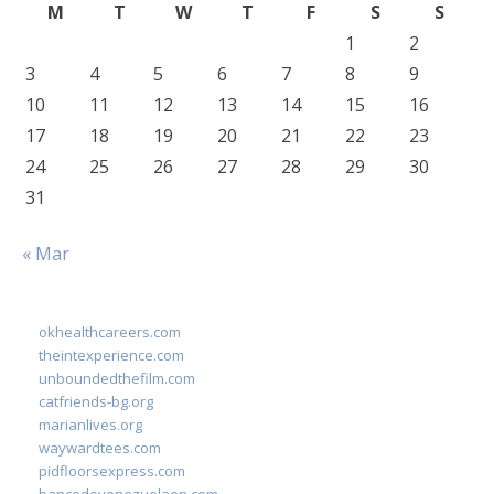
M
T
W
T
F
S
S
1
2
3
4
5
6
7
8
9
10
11
12
13
14
15
16
17
18
19
20
21
22
23
24
25
26
27
28
29
30
31
« Mar
okhealthcareers.com
theintexperience.com
unboundedthefilm.com
catfriends-bg.org
marianlives.org
waywardtees.com
pidfloorsexpress.com