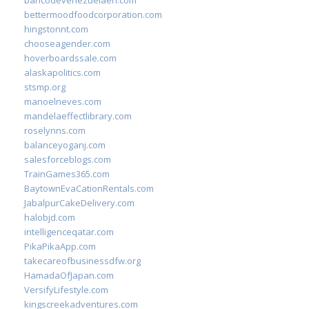
bancodevenezuelaen.com
bettermoodfoodcorporation.com
hingstonnt.com
chooseagender.com
hoverboardssale.com
alaskapolitics.com
stsmp.org
manoelneves.com
mandelaeffectlibrary.com
roselynns.com
balanceyoganj.com
salesforceblogs.com
TrainGames365.com
BaytownEvaCationRentals.com
JabalpurCakeDelivery.com
halobjd.com
intelligenceqatar.com
PikaPikaApp.com
takecareofbusinessdfw.org
HamadaOfJapan.com
VersifyLifestyle.com
kingscreekadventures.com