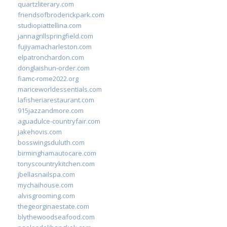
quartzliterary.com
friendsofbroderickpark.com
studiopiattellina.com
jannagrillspringfield.com
fujiyamacharleston.com
elpatronchardon.com
donglaishun-order.com
fiamc-rome2022.org
mariceworldessentials.com
lafisheriarestaurant.com
915jazzandmore.com
aguadulce-countryfair.com
jakehovis.com
bosswingsduluth.com
birminghamautocare.com
tonyscountrykitchen.com
jbellasnailspa.com
mychaihouse.com
alvisgrooming.com
thegeorginaestate.com
blythewoodseafood.com