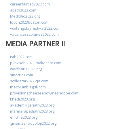
careerfaircsd2023.com
apsth2023.com
MedItRio2023.org
lcicon2023boston.com
waitangidayfestival2022.com
vacancesscolaires2022.com
MEDIA PARTNER II
isth2022.com
p2b2pabi2023-makassar.com
wocfparis2023.org
sinc2023.com
scdlqatar2022-qa.com
thecolumbiagrill.com
provisionscheeseandwineshoppe.com
khedi2023.org
akademikgeriatri2023.org
marmarapediatri2023.org
emchie2023.org
girisimselradyoloji2022.org