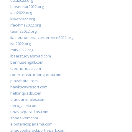
utcd2022.org
biosensor2022.org
ialp2022.org
klivet2022.org
ifac-hms2022.org
taoms2022.org
iias-euromena-conference2022.org
ivd2022.org
csity2022.org
ibsarstudyabroad.com
bennusehgall.com
tsecincinnati.com
roderconstructiongroup.com
plazabatai.com
hawkscayresort.com
hellonquads.com
diarioanimales.com
decogaleri.com
unavozparadios.com
shoes-vert.com
elbotanicopanama.com
shadyoaksrockportrvpark.com