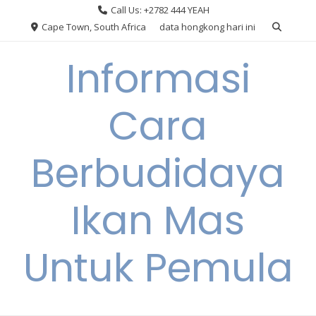
Skip
Call Us: +2782 444 YEAH
to
Cape Town, South Africa
data hongkong hari ini
content
Informasi
Cara
Berbudidaya
Ikan Mas
Untuk Pemula