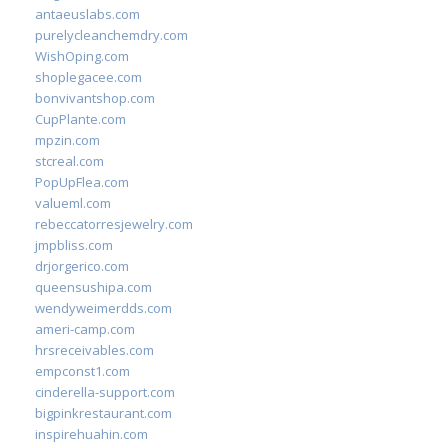
antaeuslabs.com
purelycleanchemdry.com
WishOping.com
shoplegacee.com
bonvivantshop.com
CupPlante.com
mpzin.com
stcreal.com
PopUpFlea.com
valueml.com
rebeccatorresjewelry.com
jmpbliss.com
drjorgerico.com
queensushipa.com
wendyweimerdds.com
ameri-camp.com
hrsreceivables.com
empconst1.com
cinderella-support.com
bigpinkrestaurant.com
inspirehuahin.com