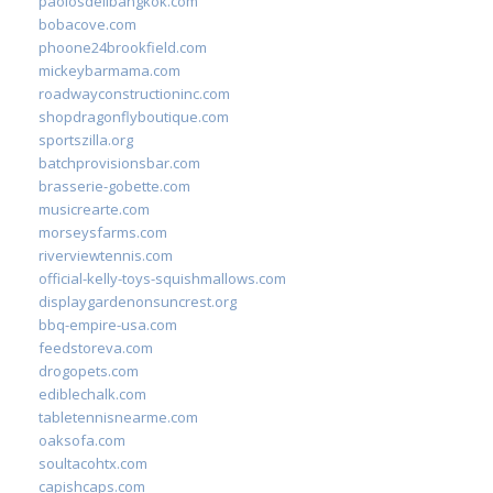
paolosdelibangkok.com
bobacove.com
phoone24brookfield.com
mickeybarmama.com
roadwayconstructioninc.com
shopdragonflyboutique.com
sportszilla.org
batchprovisionsbar.com
brasserie-gobette.com
musicrearte.com
morseysfarms.com
riverviewtennis.com
official-kelly-toys-squishmallows.com
displaygardenonsuncrest.org
bbq-empire-usa.com
feedstoreva.com
drogopets.com
ediblechalk.com
tabletennisnearme.com
oaksofa.com
soultacohtx.com
capishcaps.com