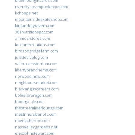
bluemoongiftcards.com
rivercitysteampunkexpo.com
kchoops.net
mountainsideskateshop.com
kirtlandcitytavern.com
301nutritionspot.com
ammos-stores.com
loceanecreations.com
birdsongridgefarm.com
joiedevivblog.com
valera-amsterdam.com
libertybrandhemp.com
norwoodinnwi.com
neighboursmarket.com
blackanguscareers.com
bolesfororegon.com
bodega-ole.com
thestreamlinerlounge.com
mestrinorubanofc.com
novelatherton.com
nassvalleygardens.net
electjohnstewart.com