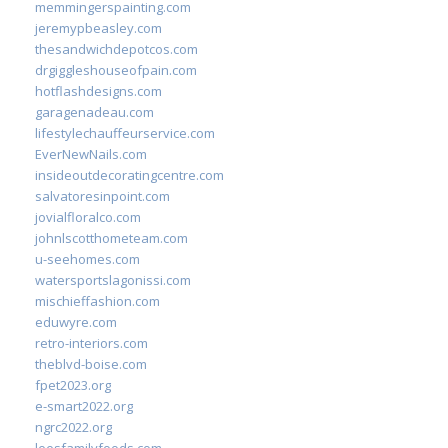
memmingerspainting.com
jeremypbeasley.com
thesandwichdepotcos.com
drgiggleshouseofpain.com
hotflashdesigns.com
garagenadeau.com
lifestylechauffeurservice.com
EverNewNails.com
insideoutdecoratingcentre.com
salvatoresinpoint.com
jovialfloralco.com
johnlscotthometeam.com
u-seehomes.com
watersportslagonissi.com
mischieffashion.com
eduwyre.com
retro-interiors.com
theblvd-boise.com
fpet2023.org
e-smart2022.org
ngrc2022.org