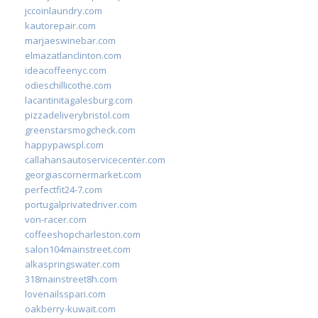
jccoinlaundry.com
kautorepair.com
marjaeswinebar.com
elmazatlanclinton.com
ideacoffeenyc.com
odieschillicothe.com
lacantinitagalesburg.com
pizzadeliverybristol.com
greenstarsmogcheck.com
happypawspl.com
callahansautoservicecenter.com
georgiascornermarket.com
perfectfit24-7.com
portugalprivatedriver.com
von-racer.com
coffeeshopcharleston.com
salon104mainstreet.com
alkaspringswater.com
318mainstreet8h.com
lovenailsspari.com
oakberry-kuwait.com