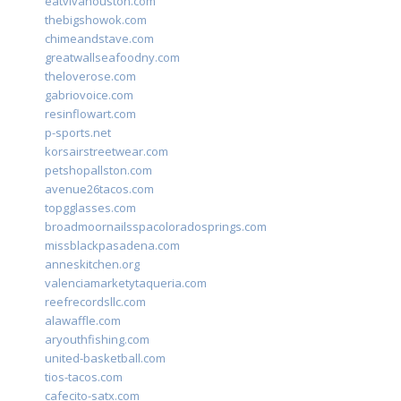
eatvivahouston.com
thebigshowok.com
chimeandstave.com
greatwallseafoodny.com
theloverose.com
gabriovoice.com
resinflowart.com
p-sports.net
korsairstreetwear.com
petshopallston.com
avenue26tacos.com
topgglasses.com
broadmoornailsspacoloradosprings.com
missblackpasadena.com
anneskitchen.org
valenciamarketytaqueria.com
reefrecordsllc.com
alawaffle.com
aryouthfishing.com
united-basketball.com
tios-tacos.com
cafecito-satx.com