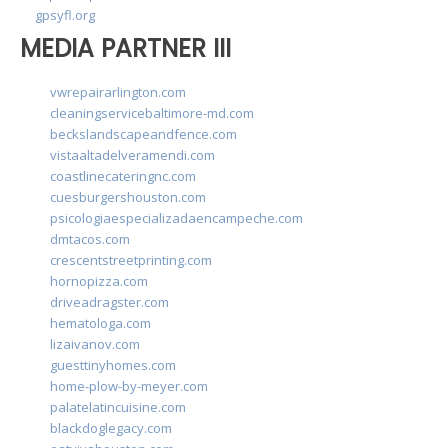
gpsyfl.org
MEDIA PARTNER III
vwrepairarlington.com
cleaningservicebaltimore-md.com
beckslandscapeandfence.com
vistaaltadelveramendi.com
coastlinecateringnc.com
cuesburgershouston.com
psicologiaespecializadaencampeche.com
dmtacos.com
crescentstreetprinting.com
hornopizza.com
driveadragster.com
hematologa.com
lizaivanov.com
guesttinyhomes.com
home-plow-by-meyer.com
palatelatincuisine.com
blackdoglegacy.com