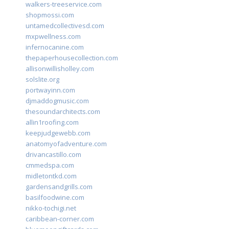
walkers-treeservice.com
shopmossi.com
untamedcollectivesd.com
mxpwellness.com
infernocanine.com
thepaperhousecollection.com
allisonwillisholley.com
solslite.org
portwayinn.com
djmaddogmusic.com
thesoundarchitects.com
allin1roofing.com
keepjudgewebb.com
anatomyofadventure.com
drivancastillo.com
cmmedspa.com
midletontkd.com
gardensandgrills.com
basilfoodwine.com
nikko-tochigi.net
caribbean-corner.com