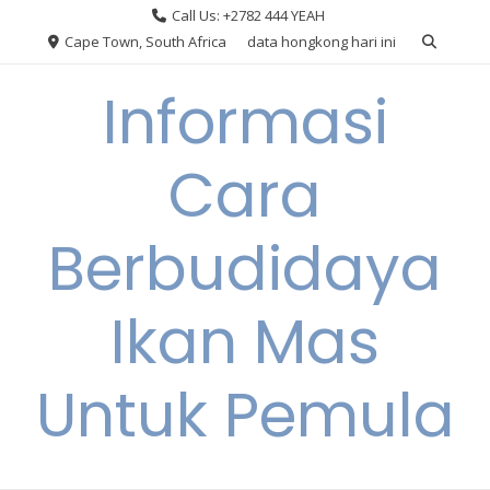
Skip
Call Us: +2782 444 YEAH
to
Cape Town, South Africa
data hongkong hari ini
content
Informasi
Cara
Berbudidaya
Ikan Mas
Untuk Pemula