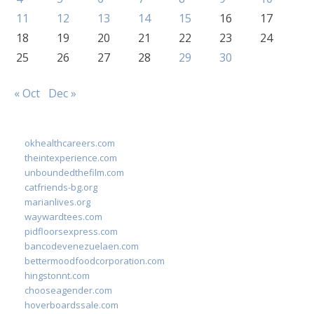
11
12
13
14
15
16
17
18
19
20
21
22
23
24
25
26
27
28
29
30
« Oct
Dec »
okhealthcareers.com
theintexperience.com
unboundedthefilm.com
catfriends-bg.org
marianlives.org
waywardtees.com
pidfloorsexpress.com
bancodevenezuelaen.com
bettermoodfoodcorporation.com
hingstonnt.com
chooseagender.com
hoverboardssale.com