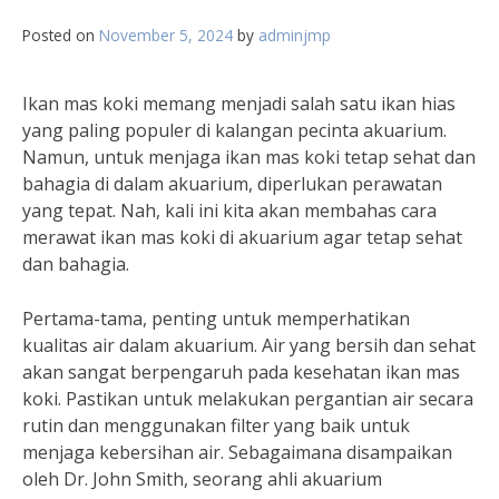
Posted on
November 5, 2024
by
adminjmp
Ikan mas koki memang menjadi salah satu ikan hias
yang paling populer di kalangan pecinta akuarium.
Namun, untuk menjaga ikan mas koki tetap sehat dan
bahagia di dalam akuarium, diperlukan perawatan
yang tepat. Nah, kali ini kita akan membahas cara
merawat ikan mas koki di akuarium agar tetap sehat
dan bahagia.
Pertama-tama, penting untuk memperhatikan
kualitas air dalam akuarium. Air yang bersih dan sehat
akan sangat berpengaruh pada kesehatan ikan mas
koki. Pastikan untuk melakukan pergantian air secara
rutin dan menggunakan filter yang baik untuk
menjaga kebersihan air. Sebagaimana disampaikan
oleh Dr. John Smith, seorang ahli akuarium