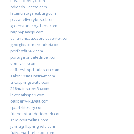
ideacoffeenyc.com
odieschillicothe.com
lacantinitagalesburg.com
pizzadeliverybristol.com
greenstarsmogcheck.com
happypawspl.com
callahansautoservicecenter.com
georgiascornermarket.com
perfectfit24-7.com
portugalprivatedriver.com
von-racer.com
coffeeshopcharleston.com
salon104mainstreet.com
alkaspringswater.com
318mainstreet8h.com
lovenailsspari.com
oakberry-kuwait.com
quartzliterary.com
friendsofbroderickpark.com
studiopiattellina.com
jannagrillspringfield.com
fujiyamacharleston.com