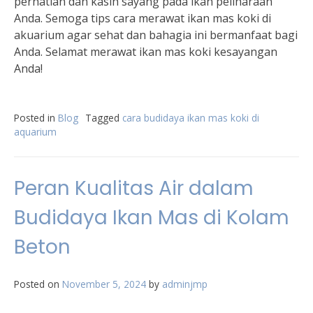
perhatian dan kasih sayang pada ikan peliharaan
Anda. Semoga tips cara merawat ikan mas koki di
akuarium agar sehat dan bahagia ini bermanfaat bagi
Anda. Selamat merawat ikan mas koki kesayangan
Anda!
Posted in
Blog
Tagged
cara budidaya ikan mas koki di
aquarium
Peran Kualitas Air dalam
Budidaya Ikan Mas di Kolam
Beton
Posted on
November 5, 2024
by
adminjmp