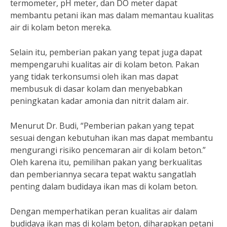
termometer, pH meter, dan DO meter dapat
membantu petani ikan mas dalam memantau kualitas
air di kolam beton mereka.
Selain itu, pemberian pakan yang tepat juga dapat
mempengaruhi kualitas air di kolam beton. Pakan
yang tidak terkonsumsi oleh ikan mas dapat
membusuk di dasar kolam dan menyebabkan
peningkatan kadar amonia dan nitrit dalam air.
Menurut Dr. Budi, “Pemberian pakan yang tepat
sesuai dengan kebutuhan ikan mas dapat membantu
mengurangi risiko pencemaran air di kolam beton.”
Oleh karena itu, pemilihan pakan yang berkualitas
dan pemberiannya secara tepat waktu sangatlah
penting dalam budidaya ikan mas di kolam beton.
Dengan memperhatikan peran kualitas air dalam
budidaya ikan mas di kolam beton, diharapkan petani