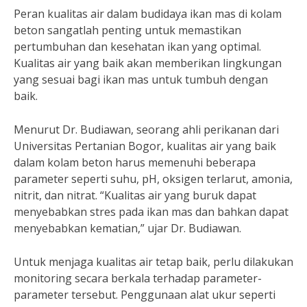
Peran kualitas air dalam budidaya ikan mas di kolam
beton sangatlah penting untuk memastikan
pertumbuhan dan kesehatan ikan yang optimal.
Kualitas air yang baik akan memberikan lingkungan
yang sesuai bagi ikan mas untuk tumbuh dengan
baik.
Menurut Dr. Budiawan, seorang ahli perikanan dari
Universitas Pertanian Bogor, kualitas air yang baik
dalam kolam beton harus memenuhi beberapa
parameter seperti suhu, pH, oksigen terlarut, amonia,
nitrit, dan nitrat. “Kualitas air yang buruk dapat
menyebabkan stres pada ikan mas dan bahkan dapat
menyebabkan kematian,” ujar Dr. Budiawan.
Untuk menjaga kualitas air tetap baik, perlu dilakukan
monitoring secara berkala terhadap parameter-
parameter tersebut. Penggunaan alat ukur seperti