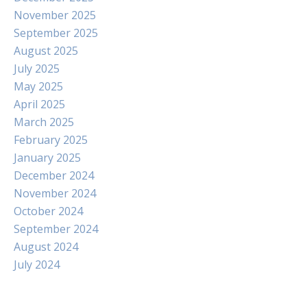
November 2025
September 2025
August 2025
July 2025
May 2025
April 2025
March 2025
February 2025
January 2025
December 2024
November 2024
October 2024
September 2024
August 2024
July 2024