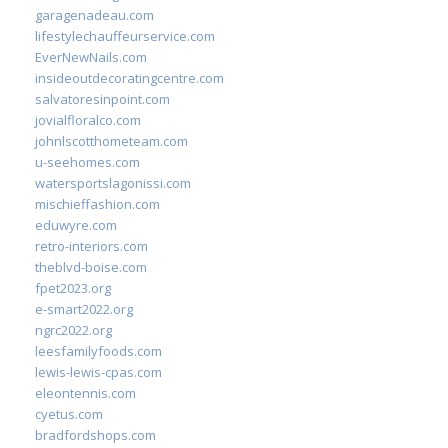
garagenadeau.com
lifestylechauffeurservice.com
EverNewNails.com
insideoutdecoratingcentre.com
salvatoresinpoint.com
jovialfloralco.com
johnlscotthometeam.com
u-seehomes.com
watersportslagonissi.com
mischieffashion.com
eduwyre.com
retro-interiors.com
theblvd-boise.com
fpet2023.org
e-smart2022.org
ngrc2022.org
leesfamilyfoods.com
lewis-lewis-cpas.com
eleontennis.com
cyetus.com
bradfordshops.com