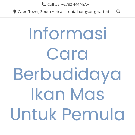
Skip
Call Us: +2782 444 YEAH
to
Cape Town, South Africa
data hongkong hari ini
content
Informasi
Cara
Berbudidaya
Ikan Mas
Untuk Pemula