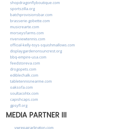
shopdragonflyboutique.com
sportszilla.org
batchprovisionsbar.com
brasserie-gobette.com
musicrearte.com
morseysfarms.com
riverviewtennis.com
official-kelly-toys-squishmallows.com
displaygardenonsuncrest.org
bbq-empire-usa.com
feedstoreva.com
drogopets.com
ediblechalk.com
tabletennisnearme.com
oaksofa.com
soultacohtx.com
capishcaps.com
gpsyfl.org
MEDIA PARTNER III
vwrepairarlington.com