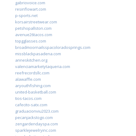
gabriovoice.com
resinflowart.com
p-sports.net
korsairstreetwear.com
petshopallston.com
avenue26tacos.com
topgglasses.com
broadmoornailsspacoloradosprings.com
missblackpasadena.com
anneskitchen.org
valenciamarketytaqueria.com
reefrecordsllc.com
alawaffle.com
aryouthfishing.com
united-basketball.com
tios-tacos.com
cafecito-satx.com
graduacionviu2023.com
pecanjackstogo.com
zengardendayspa.com
sparklejewelryinc.com