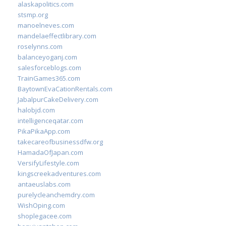
alaskapolitics.com
stsmp.org
manoelneves.com
mandelaeffectlibrary.com
roselynns.com
balanceyoganj.com
salesforceblogs.com
TrainGames365.com
BaytownEvaCationRentals.com
JabalpurCakeDelivery.com
halobjd.com
intelligenceqatar.com
PikaPikaApp.com
takecareofbusinessdfw.org
HamadaOfJapan.com
VersifyLifestyle.com
kingscreekadventures.com
antaeuslabs.com
purelycleanchemdry.com
WishOping.com
shoplegacee.com