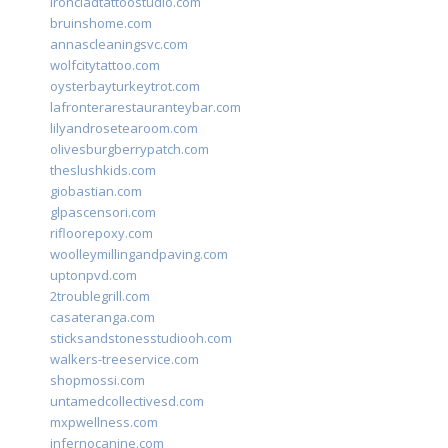
ironcladtattoostudio.com
bruinshome.com
annascleaningsvc.com
wolfcitytattoo.com
oysterbayturkeytrot.com
lafronterarestauranteybar.com
lilyandrosetearoom.com
olivesburgberrypatch.com
theslushkids.com
giobastian.com
glpascensori.com
rifloorepoxy.com
woolleymillingandpaving.com
uptonpvd.com
2troublegrill.com
casateranga.com
sticksandstonesstudiooh.com
walkers-treeservice.com
shopmossi.com
untamedcollectivesd.com
mxpwellness.com
infernocanine.com