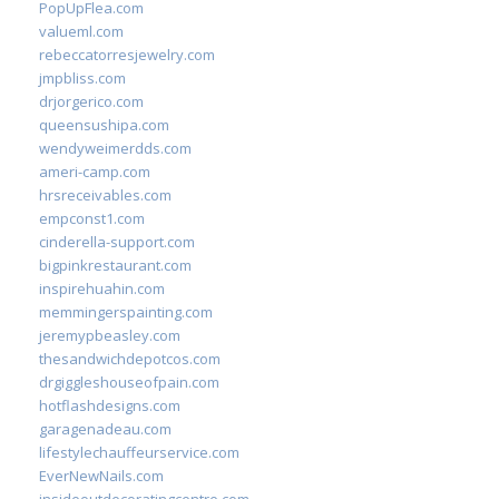
PopUpFlea.com
valueml.com
rebeccatorresjewelry.com
jmpbliss.com
drjorgerico.com
queensushipa.com
wendyweimerdds.com
ameri-camp.com
hrsreceivables.com
empconst1.com
cinderella-support.com
bigpinkrestaurant.com
inspirehuahin.com
memmingerspainting.com
jeremypbeasley.com
thesandwichdepotcos.com
drgiggleshouseofpain.com
hotflashdesigns.com
garagenadeau.com
lifestylechauffeurservice.com
EverNewNails.com