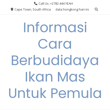
Skip
Call Us: +2782 444 YEAH
to
Cape Town, South Africa
data hongkong hari ini
content
Informasi
Cara
Berbudidaya
Ikan Mas
Untuk Pemula