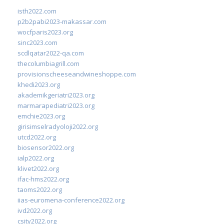
isth2022.com
p2b2pabi2023-makassar.com
wocfparis2023.org
sinc2023.com
scdlqatar2022-qa.com
thecolumbiagrill.com
provisionscheeseandwineshoppe.com
khedi2023.org
akademikgeriatri2023.org
marmarapediatri2023.org
emchie2023.org
girisimselradyoloji2022.org
utcd2022.org
biosensor2022.org
ialp2022.org
klivet2022.org
ifac-hms2022.org
taoms2022.org
iias-euromena-conference2022.org
ivd2022.org
csity2022.org