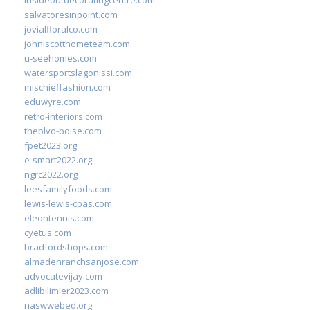
insideoutdecoratingcentre.com
salvatoresinpoint.com
jovialfloralco.com
johnlscotthometeam.com
u-seehomes.com
watersportslagonissi.com
mischieffashion.com
eduwyre.com
retro-interiors.com
theblvd-boise.com
fpet2023.org
e-smart2022.org
ngrc2022.org
leesfamilyfoods.com
lewis-lewis-cpas.com
eleontennis.com
cyetus.com
bradfordshops.com
almadenranchsanjose.com
advocatevijay.com
adlibilimler2023.com
naswwebed.org