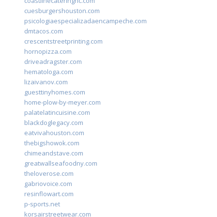
coastlinecateringnc.com
cuesburgershouston.com
psicologiaespecializadaencampeche.com
dmtacos.com
crescentstreetprinting.com
hornopizza.com
driveadragster.com
hematologa.com
lizaivanov.com
guesttinyhomes.com
home-plow-by-meyer.com
palatelatincuisine.com
blackdoglegacy.com
eatvivahouston.com
thebigshowok.com
chimeandstave.com
greatwallseafoodny.com
theloverose.com
gabriovoice.com
resinflowart.com
p-sports.net
korsairstreetwear.com