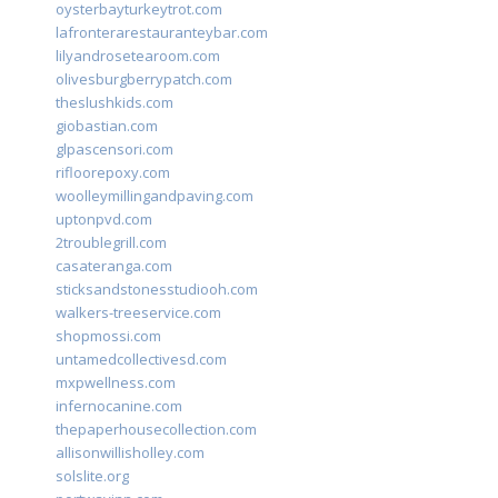
oysterbayturkeytrot.com
lafronterarestauranteybar.com
lilyandrosetearoom.com
olivesburgberrypatch.com
theslushkids.com
giobastian.com
glpascensori.com
rifloorepoxy.com
woolleymillingandpaving.com
uptonpvd.com
2troublegrill.com
casateranga.com
sticksandstonesstudiooh.com
walkers-treeservice.com
shopmossi.com
untamedcollectivesd.com
mxpwellness.com
infernocanine.com
thepaperhousecollection.com
allisonwillisholley.com
solslite.org