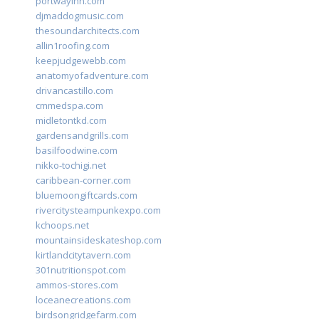
portwayinn.com
djmaddogmusic.com
thesoundarchitects.com
allin1roofing.com
keepjudgewebb.com
anatomyofadventure.com
drivancastillo.com
cmmedspa.com
midletontkd.com
gardensandgrills.com
basilfoodwine.com
nikko-tochigi.net
caribbean-corner.com
bluemoongiftcards.com
rivercitysteampunkexpo.com
kchoops.net
mountainsideskateshop.com
kirtlandcitytavern.com
301nutritionspot.com
ammos-stores.com
loceanecreations.com
birdsongridgefarm.com