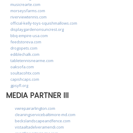
musicrearte.com
morseysfarms.com
riverviewtennis.com
official-kelly-toys-squishmallows.com
displaygardenonsuncrest.org
bbq-empire-usa.com
feedstoreva.com
drogopets.com
ediblechalk.com
tabletennisnearme.com
oaksofa.com
soultacohtx.com
capishcaps.com
gpsyfl.org
MEDIA PARTNER III
vwrepairarlington.com
cleaningservicebaltimore-md.com
beckslandscapeandfence.com
vistaaltadelveramendi.com