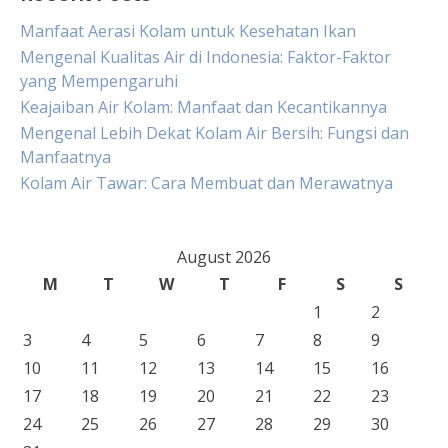
Manfaat Aerasi Kolam untuk Kesehatan Ikan
Mengenal Kualitas Air di Indonesia: Faktor-Faktor
yang Mempengaruhi
Keajaiban Air Kolam: Manfaat dan Kecantikannya
Mengenal Lebih Dekat Kolam Air Bersih: Fungsi dan
Manfaatnya
Kolam Air Tawar: Cara Membuat dan Merawatnya
August 2026
M
T
W
T
F
S
S
1
2
3
4
5
6
7
8
9
10
11
12
13
14
15
16
17
18
19
20
21
22
23
24
25
26
27
28
29
30