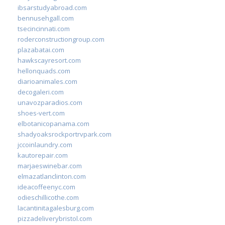
ibsarstudyabroad.com
bennusehgall.com
tsecincinnati.com
roderconstructiongroup.com
plazabatai.com
hawkscayresort.com
hellonquads.com
diarioanimales.com
decogaleri.com
unavozparadios.com
shoes-vert.com
elbotanicopanama.com
shadyoaksrockportrvpark.com
jccoinlaundry.com
kautorepair.com
marjaeswinebar.com
elmazatlanclinton.com
ideacoffeenyc.com
odieschillicothe.com
lacantinitagalesburg.com
pizzadeliverybristol.com