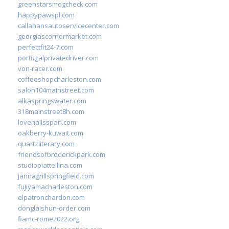
greenstarsmogcheck.com
happypawspl.com
callahansautoservicecenter.com
georgiascornermarket.com
perfectfit24-7.com
portugalprivatedriver.com
von-racer.com
coffeeshopcharleston.com
salon104mainstreet.com
alkaspringswater.com
318mainstreet8h.com
lovenailsspari.com
oakberry-kuwait.com
quartzliterary.com
friendsofbroderickpark.com
studiopiattellina.com
jannagrillspringfield.com
fujiyamacharleston.com
elpatronchardon.com
donglaishun-order.com
fiamc-rome2022.org