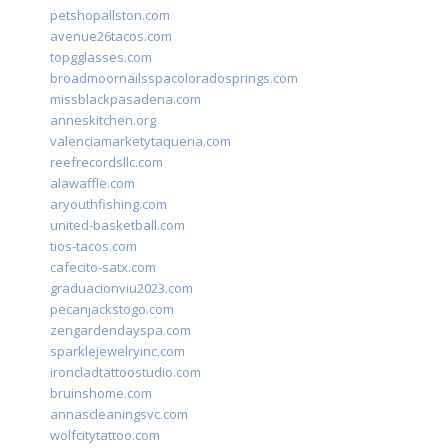
petshopallston.com
avenue26tacos.com
topgglasses.com
broadmoornailsspacoloradosprings.com
missblackpasadena.com
anneskitchen.org
valenciamarketytaqueria.com
reefrecordsllc.com
alawaffle.com
aryouthfishing.com
united-basketball.com
tios-tacos.com
cafecito-satx.com
graduacionviu2023.com
pecanjackstogo.com
zengardendayspa.com
sparklejewelryinc.com
ironcladtattoostudio.com
bruinshome.com
annascleaningsvc.com
wolfcitytattoo.com