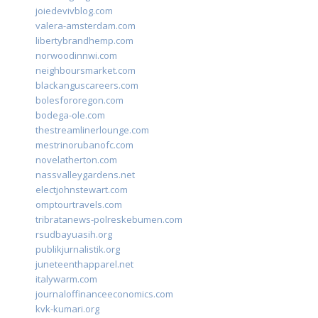
joiedevivblog.com
valera-amsterdam.com
libertybrandhemp.com
norwoodinnwi.com
neighboursmarket.com
blackanguscareers.com
bolesfororegon.com
bodega-ole.com
thestreamlinerlounge.com
mestrinorubanofc.com
novelatherton.com
nassvalleygardens.net
electjohnstewart.com
omptourtravels.com
tribratanews-polreskebumen.com
rsudbayuasih.org
publikjurnalistik.org
juneteenthapparel.net
italywarm.com
journaloffinanceeconomics.com
kvk-kumari.org