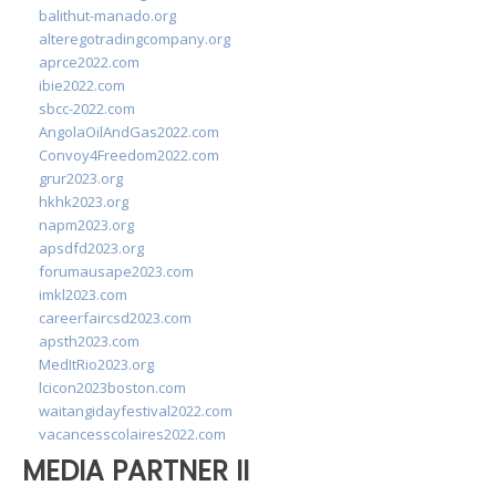
balithut-manado.org
alteregotradingcompany.org
aprce2022.com
ibie2022.com
sbcc-2022.com
AngolaOilAndGas2022.com
Convoy4Freedom2022.com
grur2023.org
hkhk2023.org
napm2023.org
apsdfd2023.org
forumausape2023.com
imkl2023.com
careerfaircsd2023.com
apsth2023.com
MedItRio2023.org
lcicon2023boston.com
waitangidayfestival2022.com
vacancesscolaires2022.com
MEDIA PARTNER II