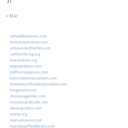
31
« Mar
okhealthcareers.com
theintexperience.com
unboundedthefilm.com
catfriends-bg.org
marianlives.org
waywardtees.com
pidfloorsexpress.com
bancodevenezuelaen.com
bettermoodfoodcorporation.com
hingstonnt.com
chooseagender.com
hoverboardssale.com
alaskapolitics.com
stsmp.org
manoelneves.com
mandelaeffectlibrary.com