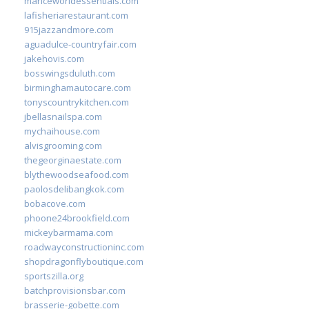
mariceworldessentials.com
lafisheriarestaurant.com
915jazzandmore.com
aguadulce-countryfair.com
jakehovis.com
bosswingsduluth.com
birminghamautocare.com
tonyscountrykitchen.com
jbellasnailspa.com
mychaihouse.com
alvisgrooming.com
thegeorginaestate.com
blythewoodseafood.com
paolosdelibangkok.com
bobacove.com
phoone24brookfield.com
mickeybarmama.com
roadwayconstructioninc.com
shopdragonflyboutique.com
sportszilla.org
batchprovisionsbar.com
brasserie-gobette.com