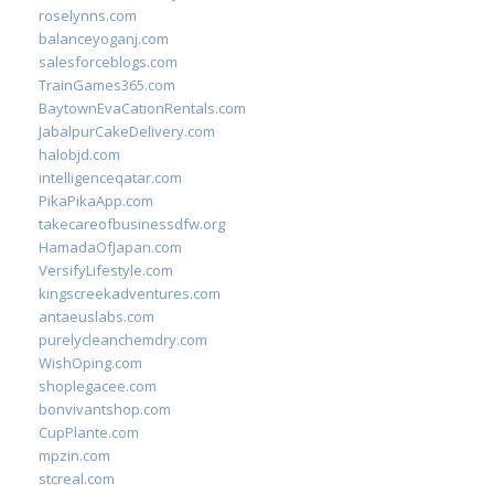
roselynns.com
balanceyoganj.com
salesforceblogs.com
TrainGames365.com
BaytownEvaCationRentals.com
JabalpurCakeDelivery.com
halobjd.com
intelligenceqatar.com
PikaPikaApp.com
takecareofbusinessdfw.org
HamadaOfJapan.com
VersifyLifestyle.com
kingscreekadventures.com
antaeuslabs.com
purelycleanchemdry.com
WishOping.com
shoplegacee.com
bonvivantshop.com
CupPlante.com
mpzin.com
stcreal.com