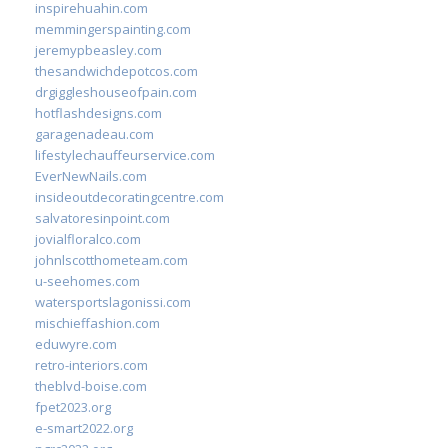
inspirehuahin.com
memmingerspainting.com
jeremypbeasley.com
thesandwichdepotcos.com
drgiggleshouseofpain.com
hotflashdesigns.com
garagenadeau.com
lifestylechauffeurservice.com
EverNewNails.com
insideoutdecoratingcentre.com
salvatoresinpoint.com
jovialfloralco.com
johnlscotthometeam.com
u-seehomes.com
watersportslagonissi.com
mischieffashion.com
eduwyre.com
retro-interiors.com
theblvd-boise.com
fpet2023.org
e-smart2022.org