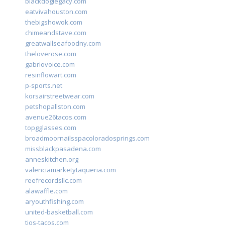
blackdoglegacy.com
eatvivahouston.com
thebigshowok.com
chimeandstave.com
greatwallseafoodny.com
theloverose.com
gabriovoice.com
resinflowart.com
p-sports.net
korsairstreetwear.com
petshopallston.com
avenue26tacos.com
topgglasses.com
broadmoornailsspacoloradosprings.com
missblackpasadena.com
anneskitchen.org
valenciamarketytaqueria.com
reefrecordsllc.com
alawaffle.com
aryouthfishing.com
united-basketball.com
tios-tacos.com