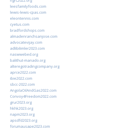
ngrc2022.org
leesfamilyfoods.com
lewis-lewis-cpas.com
eleontennis.com
cyetus.com
bradfordshops.com
almadenranchsanjose.com
advocatevijay.com
adlibilimler2023.com
naswwebed.org
balithut-manado.org
alteregotradingcompany.org
aprce2022.com
ibie2022.com
sbcc-2022.com
AngolaOilAndGas2022.com
Convoy4Freedom2022.com
grur2023.org
hkhk2023.org
napm2023.org
apsdfd2023.org
forumausape2023.com