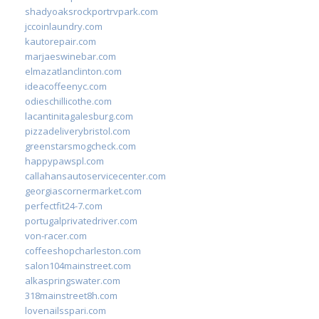
shadyoaksrockportrvpark.com
jccoinlaundry.com
kautorepair.com
marjaeswinebar.com
elmazatlanclinton.com
ideacoffeenyc.com
odieschillicothe.com
lacantinitagalesburg.com
pizzadeliverybristol.com
greenstarsmogcheck.com
happypawspl.com
callahansautoservicecenter.com
georgiascornermarket.com
perfectfit24-7.com
portugalprivatedriver.com
von-racer.com
coffeeshopcharleston.com
salon104mainstreet.com
alkaspringswater.com
318mainstreet8h.com
lovenailsspari.com