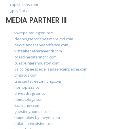
capishcaps.com
gpsyfl.org
MEDIA PARTNER III
vwrepairarlington.com
cleaningservicebaltimore-md.com
beckslandscapeandfence.com
vistaaltadelveramendi.com
coastlinecateringnc.com
cuesburgershouston.com
psicologiaespecializadaencampeche.com
dmtacos.com
crescentstreetprinting.com
hornopizza.com
driveadragster.com
hematologa.com
lizaivanov.com
guesttinyhomes.com
home-plow-by-meyer.com
palatelatincuisine.com