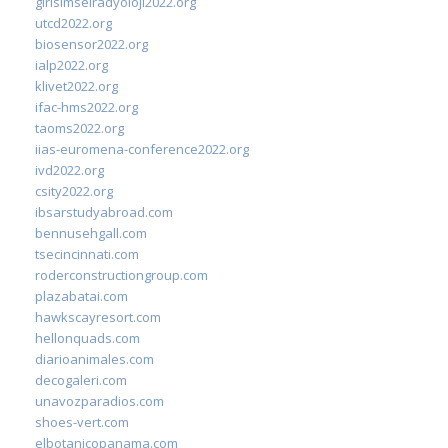
girisimselradyoloji2022.org
utcd2022.org
biosensor2022.org
ialp2022.org
klivet2022.org
ifac-hms2022.org
taoms2022.org
iias-euromena-conference2022.org
ivd2022.org
csity2022.org
ibsarstudyabroad.com
bennusehgall.com
tsecincinnati.com
roderconstructiongroup.com
plazabatai.com
hawkscayresort.com
hellonquads.com
diarioanimales.com
decogaleri.com
unavozparadios.com
shoes-vert.com
elbotanicopanama.com