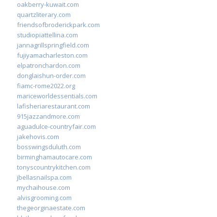
oakberry-kuwait.com
quartzliterary.com
friendsofbroderickpark.com
studiopiattellina.com
jannagrillspringfield.com
fujiyamacharleston.com
elpatronchardon.com
donglaishun-order.com
fiamc-rome2022.org
mariceworldessentials.com
lafisheriarestaurant.com
915jazzandmore.com
aguadulce-countryfair.com
jakehovis.com
bosswingsduluth.com
birminghamautocare.com
tonyscountrykitchen.com
jbellasnailspa.com
mychaihouse.com
alvisgrooming.com
thegeorginaestate.com