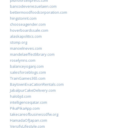
pidfloorsexpress.com
bancodevenezuelaen.com
bettermoodfoodcorporation.com
hingstonnt.com
chooseagender.com
hoverboardssale.com
alaskapolitics.com
stsmp.org
manoelneves.com
mandelaeffectlibrary.com
roselynns.com
balanceyoganj.com
salesforceblogs.com
TrainGames365.com
BaytownEvaCationRentals.com
JabalpurCakeDelivery.com
halobjd.com
intelligenceqatar.com
PikaPikaApp.com
takecareofbusinessdfw.org
HamadaOfJapan.com
VersifyLifestyle.com