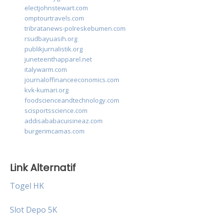
electjohnstewart.com
omptourtravels.com
tribratanews-polreskebumen.com
rsudbayuasih.org
publikjurnalistik.org
juneteenthapparel.net
italywarm.com
journaloffinanceeconomics.com
kvk-kumari.org
foodscienceandtechnology.com
scisportsscience.com
addisababacuisineaz.com
burgerimcamas.com
Link Alternatif
Togel HK
Slot Depo 5K