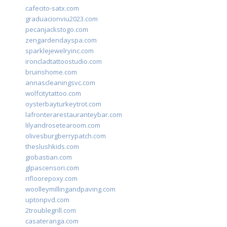
cafecito-satx.com
graduacionviu2023.com
pecanjackstogo.com
zengardendayspa.com
sparklejewelryinc.com
ironcladtattoostudio.com
bruinshome.com
annascleaningsvc.com
wolfcitytattoo.com
oysterbayturkeytrot.com
lafronterarestauranteybar.com
lilyandrosetearoom.com
olivesburgberrypatch.com
theslushkids.com
giobastian.com
glpascensori.com
rifloorepoxy.com
woolleymillingandpaving.com
uptonpvd.com
2troublegrill.com
casateranga.com