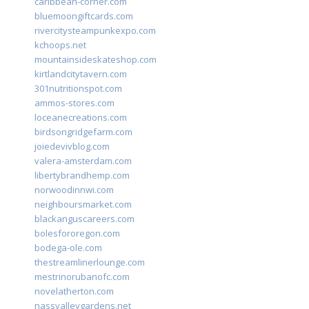
caribbean-corner.com
bluemoongiftcards.com
rivercitysteampunkexpo.com
kchoops.net
mountainsideskateshop.com
kirtlandcitytavern.com
301nutritionspot.com
ammos-stores.com
loceanecreations.com
birdsongridgefarm.com
joiedevivblog.com
valera-amsterdam.com
libertybrandhemp.com
norwoodinnwi.com
neighboursmarket.com
blackanguscareers.com
bolesfororegon.com
bodega-ole.com
thestreamlinerlounge.com
mestrinorubanofc.com
novelatherton.com
nassvalleygardens.net