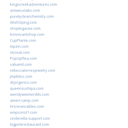
kingscreekadventures.com
antaeuslabs.com
purelycleanchemdry.com
WishOping.com
shoplegacee.com
bonvivantshop.com
CupPlante.com
mpzin.com
stcreal.com
PopUpFlea.com
valueml.com
rebeccatorresjewelry.com
jmpbliss.com
drjorgerico.com
queensushipa.com
wendyweimerdds.com
ameri-camp.com
hrsreceivables.com
empconst1.com
cinderella-support.com
bigpinkrestaurant.com