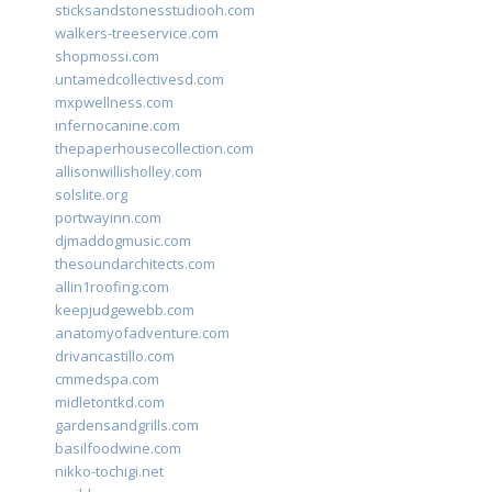
sticksandstonesstudiooh.com
walkers-treeservice.com
shopmossi.com
untamedcollectivesd.com
mxpwellness.com
infernocanine.com
thepaperhousecollection.com
allisonwillisholley.com
solslite.org
portwayinn.com
djmaddogmusic.com
thesoundarchitects.com
allin1roofing.com
keepjudgewebb.com
anatomyofadventure.com
drivancastillo.com
cmmedspa.com
midletontkd.com
gardensandgrills.com
basilfoodwine.com
nikko-tochigi.net