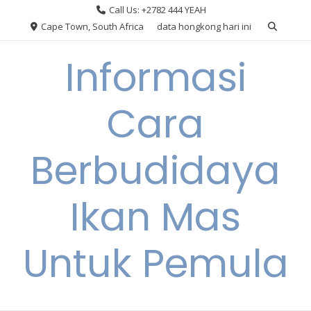
Skip
Call Us: +2782 444 YEAH
to
Cape Town, South Africa
data hongkong hari ini
content
Informasi
Cara
Berbudidaya
Ikan Mas
Untuk Pemula