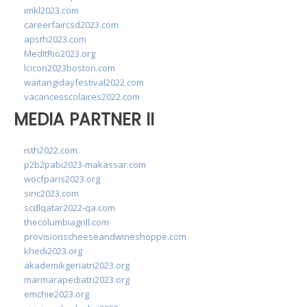
imkl2023.com
careerfaircsd2023.com
apsth2023.com
MedItRio2023.org
lcicon2023boston.com
waitangidayfestival2022.com
vacancesscolaires2022.com
MEDIA PARTNER II
isth2022.com
p2b2pabi2023-makassar.com
wocfparis2023.org
sinc2023.com
scdlqatar2022-qa.com
thecolumbiagrill.com
provisionscheeseandwineshoppe.com
khedi2023.org
akademikgeriatri2023.org
marmarapediatri2023.org
emchie2023.org