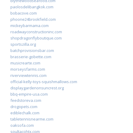
blythewoodseafood.com
paolosdelibangkok.com
bobacove.com
phoone24brookfield.com
mickeybarmama.com
roadwayconstructioninc.com
shopdragonflyboutique.com
sportszilla.org
batchprovisionsbar.com
brasserie-gobette.com
musicrearte.com
morseysfarms.com
riverviewtennis.com
official-kelly-toys-squishmallows.com
displaygardenonsuncrest.org
bbq-empire-usa.com
feedstoreva.com
drogopets.com
ediblechalk.com
tabletennisnearme.com
oaksofa.com
soultacohtx.com