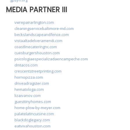
MEDIA PARTNER III
vwrepairarlington.com
cleaningservicebaltimore-md.com
beckslandscapeandfence.com
vistaaltadelveramendi.com
coastlinecateringnc.com
cuesburgershouston.com
psicologiaespecializadaencampeche.com
dmtacos.com
crescentstreetprinting.com
hornopizza.com
driveadragster.com
hematologa.com
lizaivanov.com
guesttinyhomes.com
home-plow-by-meyer.com
palatelatincuisine.com
blackdoglegacy.com
eatvivahouston.com