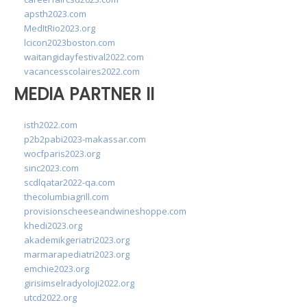
apsth2023.com
MedItRio2023.org
lcicon2023boston.com
waitangidayfestival2022.com
vacancesscolaires2022.com
MEDIA PARTNER II
isth2022.com
p2b2pabi2023-makassar.com
wocfparis2023.org
sinc2023.com
scdlqatar2022-qa.com
thecolumbiagrill.com
provisionscheeseandwineshoppe.com
khedi2023.org
akademikgeriatri2023.org
marmarapediatri2023.org
emchie2023.org
girisimselradyoloji2022.org
utcd2022.org