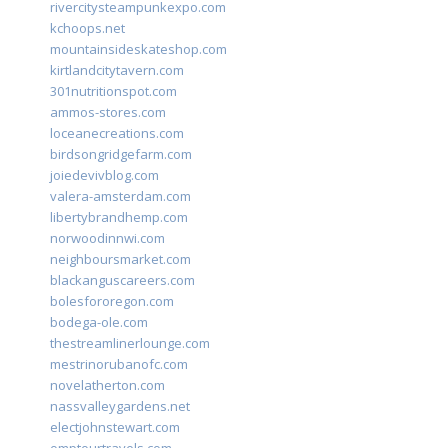
rivercitysteampunkexpo.com
kchoops.net
mountainsideskateshop.com
kirtlandcitytavern.com
301nutritionspot.com
ammos-stores.com
loceanecreations.com
birdsongridgefarm.com
joiedevivblog.com
valera-amsterdam.com
libertybrandhemp.com
norwoodinnwi.com
neighboursmarket.com
blackanguscareers.com
bolesfororegon.com
bodega-ole.com
thestreamlinerlounge.com
mestrinorubanofc.com
novelatherton.com
nassvalleygardens.net
electjohnstewart.com