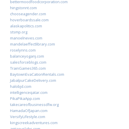
bettermoodfoodcorporation.com
hingstonnt.com
chooseagender.com
hoverboardssale.com
alaskapolitics.com
stsmp.org
manoelneves.com
mandelaeffectlibrary.com
roselynns.com
balanceyoganj.com
salesforceblogs.com
TrainGames365.com
BaytownEvaCationRentals.com
JabalpurCakeDelivery.com
halobjd.com
intelligenceqatar.com
PikaPikaApp.com
takecareofbusinessdfw.org
HamadaOfJapan.com
VersifyLifestyle.com
kingscreekadventures.com
antaeuslabs.com