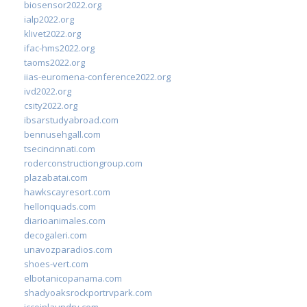
biosensor2022.org
ialp2022.org
klivet2022.org
ifac-hms2022.org
taoms2022.org
iias-euromena-conference2022.org
ivd2022.org
csity2022.org
ibsarstudyabroad.com
bennusehgall.com
tsecincinnati.com
roderconstructiongroup.com
plazabatai.com
hawkscayresort.com
hellonquads.com
diarioanimales.com
decogaleri.com
unavozparadios.com
shoes-vert.com
elbotanicopanama.com
shadyoaksrockportrvpark.com
jccoinlaundry.com