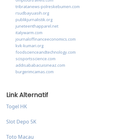
omptourtravels.com
tribratanews-polreskebumen.com
rsudbayuasih.org
publikjurnalistik.org
juneteenthapparel.net
italywarm.com
journaloffinanceeconomics.com
kvk-kumari.org
foodscienceandtechnology.com
scisportsscience.com
addisababacuisineaz.com
burgerimcamas.com
Link Alternatif
Togel HK
Slot Depo 5K
Toto Macau