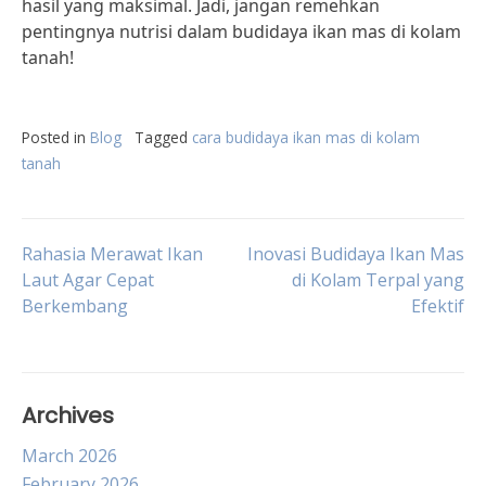
hasil yang maksimal. Jadi, jangan remehkan
pentingnya nutrisi dalam budidaya ikan mas di kolam
tanah!
Posted in
Blog
Tagged
cara budidaya ikan mas di kolam
tanah
Post
Rahasia Merawat Ikan
Inovasi Budidaya Ikan Mas
Laut Agar Cepat
di Kolam Terpal yang
Berkembang
Efektif
navigation
Archives
March 2026
February 2026