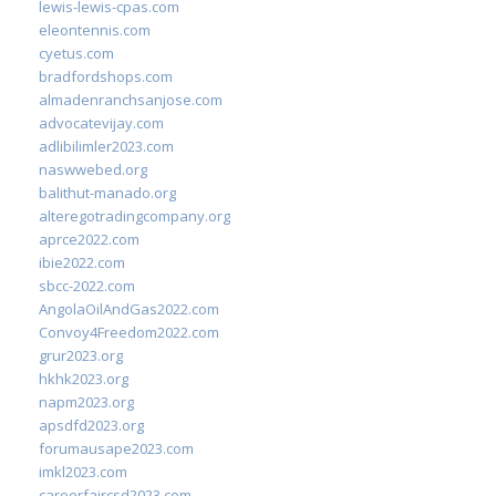
lewis-lewis-cpas.com
eleontennis.com
cyetus.com
bradfordshops.com
almadenranchsanjose.com
advocatevijay.com
adlibilimler2023.com
naswwebed.org
balithut-manado.org
alteregotradingcompany.org
aprce2022.com
ibie2022.com
sbcc-2022.com
AngolaOilAndGas2022.com
Convoy4Freedom2022.com
grur2023.org
hkhk2023.org
napm2023.org
apsdfd2023.org
forumausape2023.com
imkl2023.com
careerfaircsd2023.com