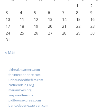
1
2
3
4
5
6
7
8
9
10
11
12
13
14
15
16
17
18
19
20
21
22
23
24
25
26
27
28
29
30
31
« Mar
okhealthcareers.com
theintexperience.com
unboundedthefilm.com
catfriends-bg.org
marianlives.org
waywardtees.com
pidfloorsexpress.com
bancodevenezuelaen.com