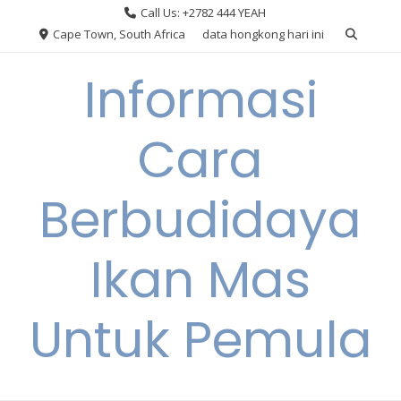
Skip
Call Us: +2782 444 YEAH
to
Cape Town, South Africa
data hongkong hari ini
content
Informasi
Cara
Berbudidaya
Ikan Mas
Untuk Pemula