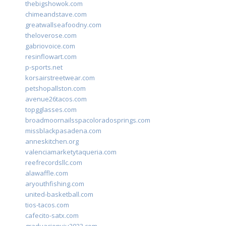
thebigshowok.com
chimeandstave.com
greatwallseafoodny.com
theloverose.com
gabriovoice.com
resinflowart.com
p-sports.net
korsairstreetwear.com
petshopallston.com
avenue26tacos.com
topgglasses.com
broadmoornailsspacoloradosprings.com
missblackpasadena.com
anneskitchen.org
valenciamarketytaqueria.com
reefrecordsllc.com
alawaffle.com
aryouthfishing.com
united-basketball.com
tios-tacos.com
cafecito-satx.com