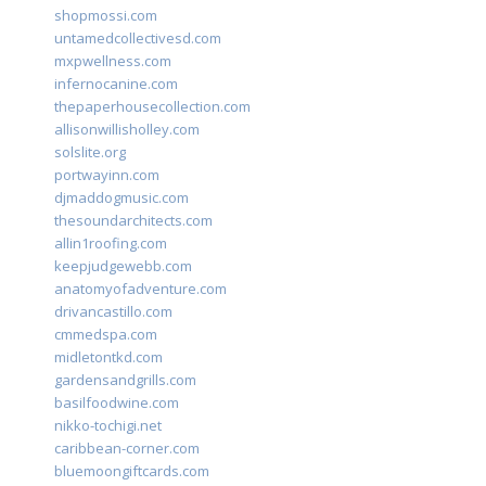
shopmossi.com
untamedcollectivesd.com
mxpwellness.com
infernocanine.com
thepaperhousecollection.com
allisonwillisholley.com
solslite.org
portwayinn.com
djmaddogmusic.com
thesoundarchitects.com
allin1roofing.com
keepjudgewebb.com
anatomyofadventure.com
drivancastillo.com
cmmedspa.com
midletontkd.com
gardensandgrills.com
basilfoodwine.com
nikko-tochigi.net
caribbean-corner.com
bluemoongiftcards.com