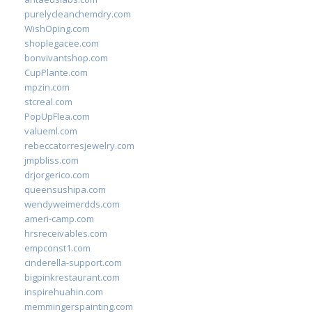
purelycleanchemdry.com
WishOping.com
shoplegacee.com
bonvivantshop.com
CupPlante.com
mpzin.com
stcreal.com
PopUpFlea.com
valueml.com
rebeccatorresjewelry.com
jmpbliss.com
drjorgerico.com
queensushipa.com
wendyweimerdds.com
ameri-camp.com
hrsreceivables.com
empconst1.com
cinderella-support.com
bigpinkrestaurant.com
inspirehuahin.com
memmingerspainting.com