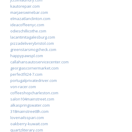
kautorepair.com
marjaeswinebar.com
elmazatlanclinton.com
ideacoffeenyc.com
odieschillicothe.com
lacantinitagalesburg.com
pizzadeliverybristol.com
greenstarsmogcheck.com
happypawspl.com
callahansautoservicecenter.com
georgiascornermarket.com
perfectfit24-7.com
portugalprivatedriver.com
von-racer.com
coffeeshopcharleston.com
salon104mainstreet.com
alkaspringswater.com
318mainstreet8h.com
lovenailsspari.com
oakberry-kuwait.com
quartzliterary.com