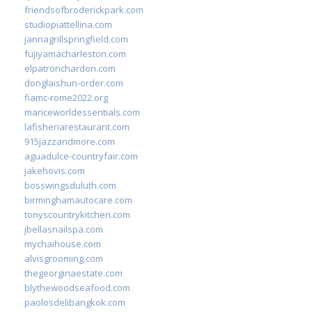
friendsofbroderickpark.com
studiopiattellina.com
jannagrillspringfield.com
fujiyamacharleston.com
elpatronchardon.com
donglaishun-order.com
fiamc-rome2022.org
mariceworldessentials.com
lafisheriarestaurant.com
915jazzandmore.com
aguadulce-countryfair.com
jakehovis.com
bosswingsduluth.com
birminghamautocare.com
tonyscountrykitchen.com
jbellasnailspa.com
mychaihouse.com
alvisgrooming.com
thegeorginaestate.com
blythewoodseafood.com
paolosdelibangkok.com