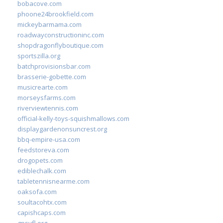
bobacove.com
phoone24brookfield.com
mickeybarmama.com
roadwayconstructioninc.com
shopdragonflyboutique.com
sportszilla.org
batchprovisionsbar.com
brasserie-gobette.com
musicrearte.com
morseysfarms.com
riverviewtennis.com
official-kelly-toys-squishmallows.com
displaygardenonsuncrest.org
bbq-empire-usa.com
feedstoreva.com
drogopets.com
ediblechalk.com
tabletennisnearme.com
oaksofa.com
soultacohtx.com
capishcaps.com
gpsyfl.org