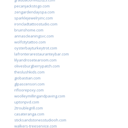
graduacionviu2023.com
pecanjackstogo.com
zengardendayspa.com
sparklejewelryinc.com
ironcladtattoostudio.com
bruinshome.com
annascleaningsvc.com
wolfcitytattoo.com
oysterbayturkeytrot.com
lafronterarestauranteybar.com
lilyandrosetearoom.com
olivesburgberrypatch.com
theslushkids.com
giobastian.com
glpascensori.com
rifloorepoxy.com
woolleymillingandpaving.com
uptonpvd.com
2troublegrill.com
casateranga.com
sticksandstonesstudiooh.com
walkers-treeservice.com