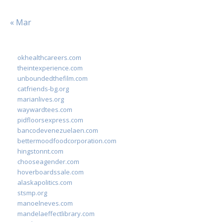
« Mar
okhealthcareers.com
theintexperience.com
unboundedthefilm.com
catfriends-bg.org
marianlives.org
waywardtees.com
pidfloorsexpress.com
bancodevenezuelaen.com
bettermoodfoodcorporation.com
hingstonnt.com
chooseagender.com
hoverboardssale.com
alaskapolitics.com
stsmp.org
manoelneves.com
mandelaeffectlibrary.com