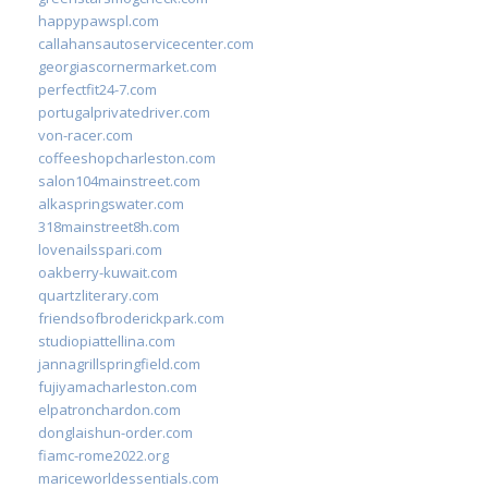
happypawspl.com
callahansautoservicecenter.com
georgiascornermarket.com
perfectfit24-7.com
portugalprivatedriver.com
von-racer.com
coffeeshopcharleston.com
salon104mainstreet.com
alkaspringswater.com
318mainstreet8h.com
lovenailsspari.com
oakberry-kuwait.com
quartzliterary.com
friendsofbroderickpark.com
studiopiattellina.com
jannagrillspringfield.com
fujiyamacharleston.com
elpatronchardon.com
donglaishun-order.com
fiamc-rome2022.org
mariceworldessentials.com