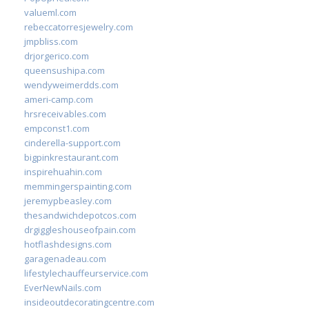
valueml.com
rebeccatorresjewelry.com
jmpbliss.com
drjorgerico.com
queensushipa.com
wendyweimerdds.com
ameri-camp.com
hrsreceivables.com
empconst1.com
cinderella-support.com
bigpinkrestaurant.com
inspirehuahin.com
memmingerspainting.com
jeremypbeasley.com
thesandwichdepotcos.com
drgiggleshouseofpain.com
hotflashdesigns.com
garagenadeau.com
lifestylechauffeurservice.com
EverNewNails.com
insideoutdecoratingcentre.com