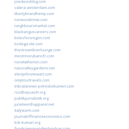
joiedevivblog.com
valera-amsterdam.com
libertybrandhemp.com
norwoodinnwi.com
neighboursmarket.com
blackanguscareers.com
bolesfororegon.com
bodega-ole.com
thestreamlinerlounge.com
mestrinorubanofc.com
novelatherton.com
nassvalleygardens.net
electjohnstewart.com
omptourtravels.com
tribratanews-polreskebumen.com
rsudbayuasih.org
publikjurnalistik.org
juneteenthapparel.net
italywarm.com
journaloffinanceeconomics.com
kvk-kumari.org
foodscienceandtechnology.com