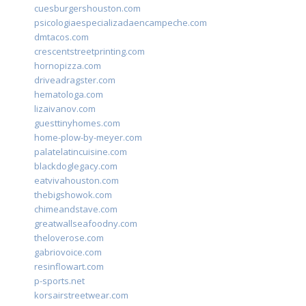
cuesburgershouston.com
psicologiaespecializadaencampeche.com
dmtacos.com
crescentstreetprinting.com
hornopizza.com
driveadragster.com
hematologa.com
lizaivanov.com
guesttinyhomes.com
home-plow-by-meyer.com
palatelatincuisine.com
blackdoglegacy.com
eatvivahouston.com
thebigshowok.com
chimeandstave.com
greatwallseafoodny.com
theloverose.com
gabriovoice.com
resinflowart.com
p-sports.net
korsairstreetwear.com