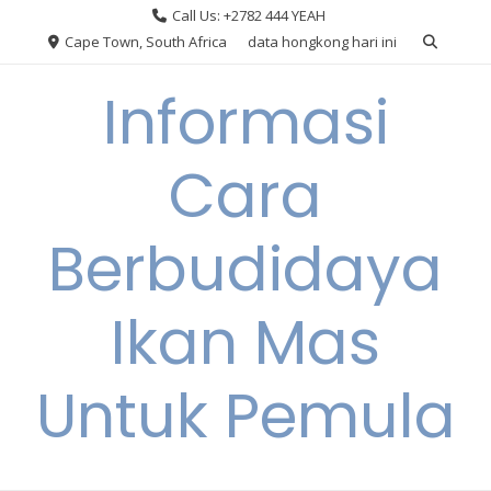
Skip
Call Us: +2782 444 YEAH
to
Cape Town, South Africa
data hongkong hari ini
content
Informasi
Cara
Berbudidaya
Ikan Mas
Untuk Pemula