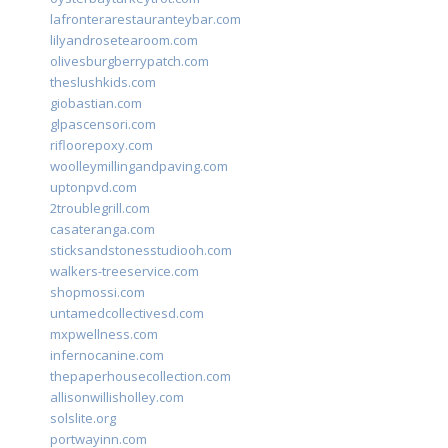
lafronterarestauranteybar.com
lilyandrosetearoom.com
olivesburgberrypatch.com
theslushkids.com
giobastian.com
glpascensori.com
rifloorepoxy.com
woolleymillingandpaving.com
uptonpvd.com
2troublegrill.com
casateranga.com
sticksandstonesstudiooh.com
walkers-treeservice.com
shopmossi.com
untamedcollectivesd.com
mxpwellness.com
infernocanine.com
thepaperhousecollection.com
allisonwillisholley.com
solslite.org
portwayinn.com