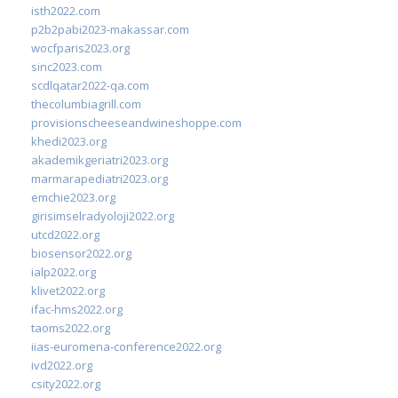
isth2022.com
p2b2pabi2023-makassar.com
wocfparis2023.org
sinc2023.com
scdlqatar2022-qa.com
thecolumbiagrill.com
provisionscheeseandwineshoppe.com
khedi2023.org
akademikgeriatri2023.org
marmarapediatri2023.org
emchie2023.org
girisimselradyoloji2022.org
utcd2022.org
biosensor2022.org
ialp2022.org
klivet2022.org
ifac-hms2022.org
taoms2022.org
iias-euromena-conference2022.org
ivd2022.org
csity2022.org