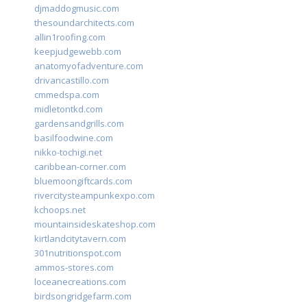
djmaddogmusic.com
thesoundarchitects.com
allin1roofing.com
keepjudgewebb.com
anatomyofadventure.com
drivancastillo.com
cmmedspa.com
midletontkd.com
gardensandgrills.com
basilfoodwine.com
nikko-tochigi.net
caribbean-corner.com
bluemoongiftcards.com
rivercitysteampunkexpo.com
kchoops.net
mountainsideskateshop.com
kirtlandcitytavern.com
301nutritionspot.com
ammos-stores.com
loceanecreations.com
birdsongridgefarm.com