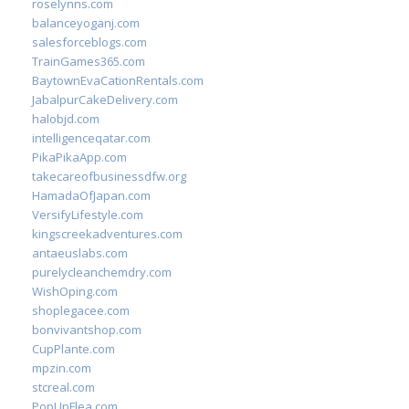
roselynns.com
balanceyoganj.com
salesforceblogs.com
TrainGames365.com
BaytownEvaCationRentals.com
JabalpurCakeDelivery.com
halobjd.com
intelligenceqatar.com
PikaPikaApp.com
takecareofbusinessdfw.org
HamadaOfJapan.com
VersifyLifestyle.com
kingscreekadventures.com
antaeuslabs.com
purelycleanchemdry.com
WishOping.com
shoplegacee.com
bonvivantshop.com
CupPlante.com
mpzin.com
stcreal.com
PopUpFlea.com