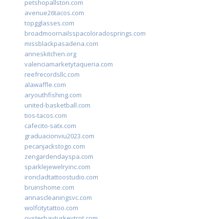
petshopallston.com
avenue26tacos.com
topgglasses.com
broadmoornailsspacoloradosprings.com
missblackpasadena.com
anneskitchen.org
valenciamarketytaqueria.com
reefrecordsllc.com
alawaffle.com
aryouthfishing.com
united-basketball.com
tios-tacos.com
cafecito-satx.com
graduacionviu2023.com
pecanjackstogo.com
zengardendayspa.com
sparklejewelryinc.com
ironcladtattoostudio.com
bruinshome.com
annascleaningsvc.com
wolfcitytattoo.com
oysterbayturkeytrot.com