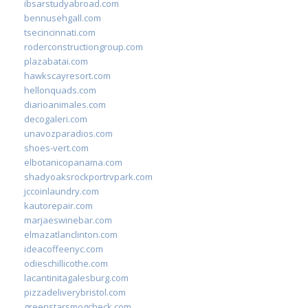
ibsarstudyabroad.com
bennusehgall.com
tsecincinnati.com
roderconstructiongroup.com
plazabatai.com
hawkscayresort.com
hellonquads.com
diarioanimales.com
decogaleri.com
unavozparadios.com
shoes-vert.com
elbotanicopanama.com
shadyoaksrockportrvpark.com
jccoinlaundry.com
kautorepair.com
marjaeswinebar.com
elmazatlanclinton.com
ideacoffeenyc.com
odieschillicothe.com
lacantinitagalesburg.com
pizzadeliverybristol.com
greenstarsmogcheck.com