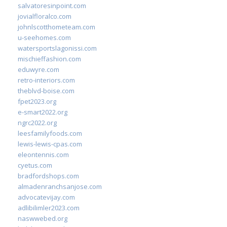
salvatoresinpoint.com
jovialfloralco.com
johnlscotthometeam.com
u-seehomes.com
watersportslagonissi.com
mischieffashion.com
eduwyre.com
retro-interiors.com
theblvd-boise.com
fpet2023.org
e-smart2022.org
ngrc2022.org
leesfamilyfoods.com
lewis-lewis-cpas.com
eleontennis.com
cyetus.com
bradfordshops.com
almadenranchsanjose.com
advocatevijay.com
adlibilimler2023.com
naswwebed.org