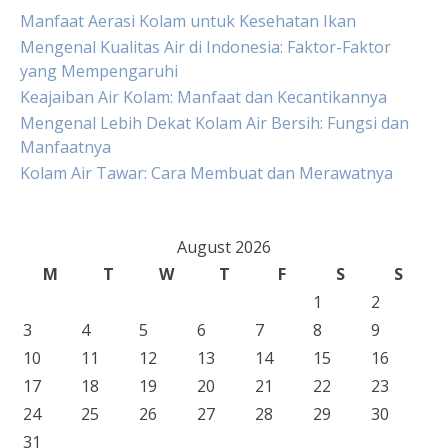
Manfaat Aerasi Kolam untuk Kesehatan Ikan
Mengenal Kualitas Air di Indonesia: Faktor-Faktor
yang Mempengaruhi
Keajaiban Air Kolam: Manfaat dan Kecantikannya
Mengenal Lebih Dekat Kolam Air Bersih: Fungsi dan
Manfaatnya
Kolam Air Tawar: Cara Membuat dan Merawatnya
August 2026
M
T
W
T
F
S
S
1
2
3
4
5
6
7
8
9
10
11
12
13
14
15
16
17
18
19
20
21
22
23
24
25
26
27
28
29
30
31