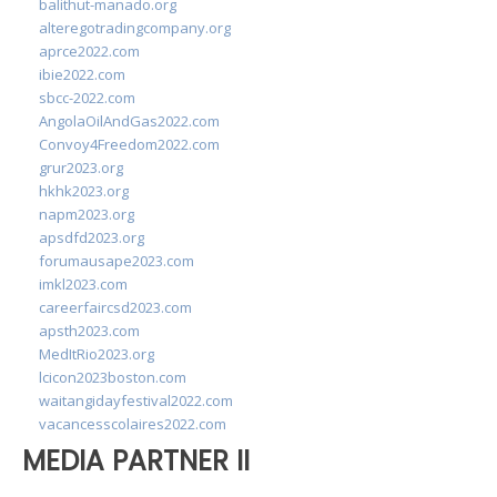
balithut-manado.org
alteregotradingcompany.org
aprce2022.com
ibie2022.com
sbcc-2022.com
AngolaOilAndGas2022.com
Convoy4Freedom2022.com
grur2023.org
hkhk2023.org
napm2023.org
apsdfd2023.org
forumausape2023.com
imkl2023.com
careerfaircsd2023.com
apsth2023.com
MedItRio2023.org
lcicon2023boston.com
waitangidayfestival2022.com
vacancesscolaires2022.com
MEDIA PARTNER II