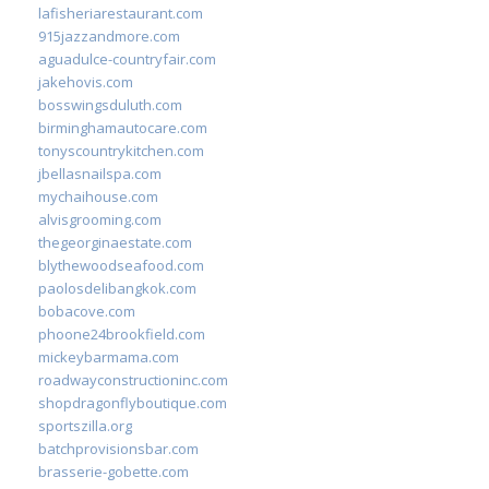
lafisheriarestaurant.com
915jazzandmore.com
aguadulce-countryfair.com
jakehovis.com
bosswingsduluth.com
birminghamautocare.com
tonyscountrykitchen.com
jbellasnailspa.com
mychaihouse.com
alvisgrooming.com
thegeorginaestate.com
blythewoodseafood.com
paolosdelibangkok.com
bobacove.com
phoone24brookfield.com
mickeybarmama.com
roadwayconstructioninc.com
shopdragonflyboutique.com
sportszilla.org
batchprovisionsbar.com
brasserie-gobette.com