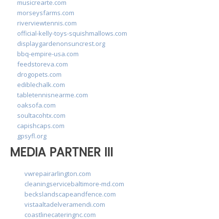
musicrearte.com
morseysfarms.com
riverviewtennis.com
official-kelly-toys-squishmallows.com
displaygardenonsuncrest.org
bbq-empire-usa.com
feedstoreva.com
drogopets.com
ediblechalk.com
tabletennisnearme.com
oaksofa.com
soultacohtx.com
capishcaps.com
gpsyfl.org
MEDIA PARTNER III
vwrepairarlington.com
cleaningservicebaltimore-md.com
beckslandscapeandfence.com
vistaaltadelveramendi.com
coastlinecateringnc.com