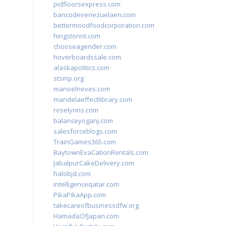
pidfloorsexpress.com
bancodevenezuelaen.com
bettermoodfoodcorporation.com
hingstonnt.com
chooseagender.com
hoverboardssale.com
alaskapolitics.com
stsmp.org
manoelneves.com
mandelaeffectlibrary.com
roselynns.com
balanceyoganj.com
salesforceblogs.com
TrainGames365.com
BaytownEvaCationRentals.com
JabalpurCakeDelivery.com
halobjd.com
intelligenceqatar.com
PikaPikaApp.com
takecareofbusinessdfw.org
HamadaOfJapan.com