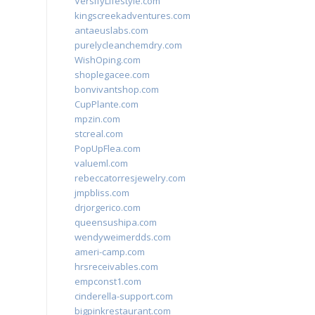
VersifyLifestyle.com
kingscreekadventures.com
antaeuslabs.com
purelycleanchemdry.com
WishOping.com
shoplegacee.com
bonvivantshop.com
CupPlante.com
mpzin.com
stcreal.com
PopUpFlea.com
valueml.com
rebeccatorresjewelry.com
jmpbliss.com
drjorgerico.com
queensushipa.com
wendyweimerdds.com
ameri-camp.com
hrsreceivables.com
empconst1.com
cinderella-support.com
bigpinkrestaurant.com