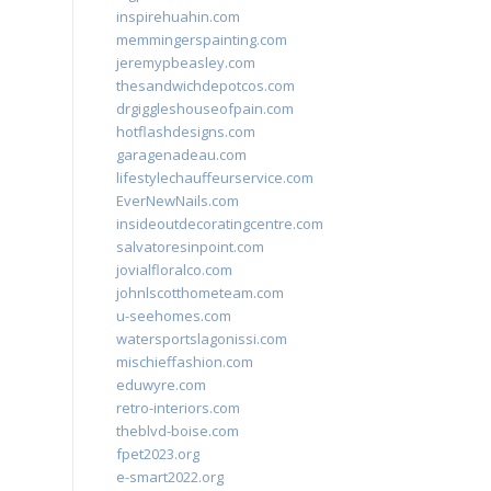
inspirehuahin.com
memmingerspainting.com
jeremypbeasley.com
thesandwichdepotcos.com
drgiggleshouseofpain.com
hotflashdesigns.com
garagenadeau.com
lifestylechauffeurservice.com
EverNewNails.com
insideoutdecoratingcentre.com
salvatoresinpoint.com
jovialfloralco.com
johnlscotthometeam.com
u-seehomes.com
watersportslagonissi.com
mischieffashion.com
eduwyre.com
retro-interiors.com
theblvd-boise.com
fpet2023.org
e-smart2022.org