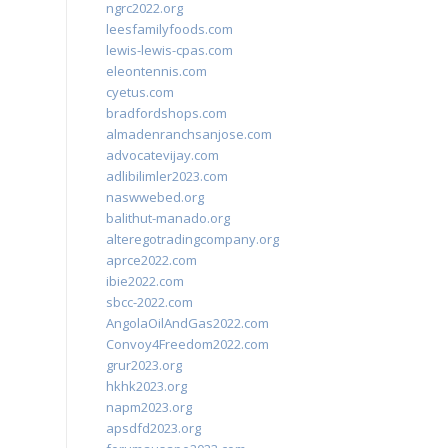
ngrc2022.org
leesfamilyfoods.com
lewis-lewis-cpas.com
eleontennis.com
cyetus.com
bradfordshops.com
almadenranchsanjose.com
advocatevijay.com
adlibilimler2023.com
naswwebed.org
balithut-manado.org
alteregotradingcompany.org
aprce2022.com
ibie2022.com
sbcc-2022.com
AngolaOilAndGas2022.com
Convoy4Freedom2022.com
grur2023.org
hkhk2023.org
napm2023.org
apsdfd2023.org