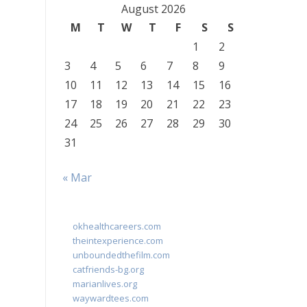
August 2026
M
T
W
T
F
S
S
1
2
3
4
5
6
7
8
9
10
11
12
13
14
15
16
17
18
19
20
21
22
23
24
25
26
27
28
29
30
31
« Mar
okhealthcareers.com
theintexperience.com
unboundedthefilm.com
catfriends-bg.org
marianlives.org
waywardtees.com