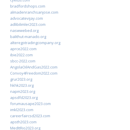
cyetus.com
bradfordshops.com
almadenranchsanjose.com
advocatevijay.com
adlibilimler2023.com
naswwebed.org
balithut-manado.org
alteregotradingcompany.org
aprce2022.com
ibie2022.com
sbcc-2022.com
AngolaOilAndGas2022.com
Convoy4Freedom2022.com
grur2023.org
hkhk2023.org
napm2023.org
apsdfd2023.org
forumausape2023.com
imkl2023.com
careerfaircsd2023.com
apsth2023.com
MedItRio2023.org