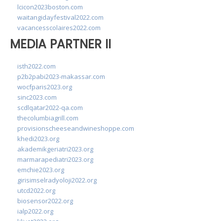
lcicon2023boston.com
waitangidayfestival2022.com
vacancesscolaires2022.com
MEDIA PARTNER II
isth2022.com
p2b2pabi2023-makassar.com
wocfparis2023.org
sinc2023.com
scdlqatar2022-qa.com
thecolumbiagrill.com
provisionscheeseandwineshoppe.com
khedi2023.org
akademikgeriatri2023.org
marmarapediatri2023.org
emchie2023.org
girisimselradyoloji2022.org
utcd2022.org
biosensor2022.org
ialp2022.org