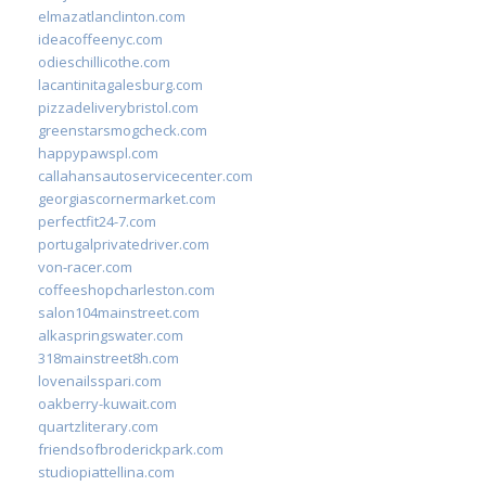
elmazatlanclinton.com
ideacoffeenyc.com
odieschillicothe.com
lacantinitagalesburg.com
pizzadeliverybristol.com
greenstarsmogcheck.com
happypawspl.com
callahansautoservicecenter.com
georgiascornermarket.com
perfectfit24-7.com
portugalprivatedriver.com
von-racer.com
coffeeshopcharleston.com
salon104mainstreet.com
alkaspringswater.com
318mainstreet8h.com
lovenailsspari.com
oakberry-kuwait.com
quartzliterary.com
friendsofbroderickpark.com
studiopiattellina.com