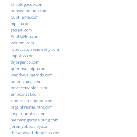
shoplegacee.com
bonvivantshop.com
CupPlante.com
mpzin.com
stcreal.com
PopUpFlea.com
valueml.com
rebeccatorresjewelry.com
jmpbliss.com
drjorgerico.com
queensushipa.com
wendyweimerdds.com
ameri-camp.com
hrsreceivables.com
empconst1.com
cinderella-support.com
bigpinkrestaurant.com
inspirehuahin.com
memmingerspainting.com
jeremypbeasley.com
thesandwichdepotcos.com