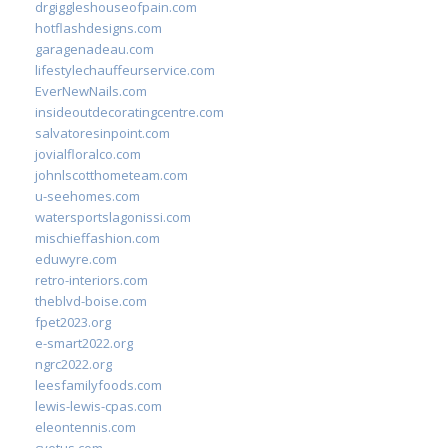
drgiggleshouseofpain.com
hotflashdesigns.com
garagenadeau.com
lifestylechauffeurservice.com
EverNewNails.com
insideoutdecoratingcentre.com
salvatoresinpoint.com
jovialfloralco.com
johnlscotthometeam.com
u-seehomes.com
watersportslagonissi.com
mischieffashion.com
eduwyre.com
retro-interiors.com
theblvd-boise.com
fpet2023.org
e-smart2022.org
ngrc2022.org
leesfamilyfoods.com
lewis-lewis-cpas.com
eleontennis.com