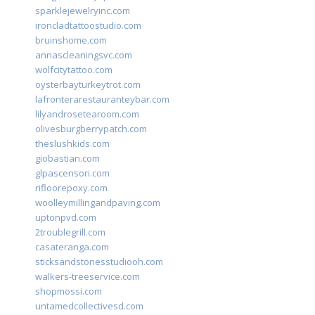
sparklejewelryinc.com
ironcladtattoostudio.com
bruinshome.com
annascleaningsvc.com
wolfcitytattoo.com
oysterbayturkeytrot.com
lafronterarestauranteybar.com
lilyandrosetearoom.com
olivesburgberrypatch.com
theslushkids.com
giobastian.com
glpascensori.com
rifloorepoxy.com
woolleymillingandpaving.com
uptonpvd.com
2troublegrill.com
casateranga.com
sticksandstonesstudiooh.com
walkers-treeservice.com
shopmossi.com
untamedcollectivesd.com