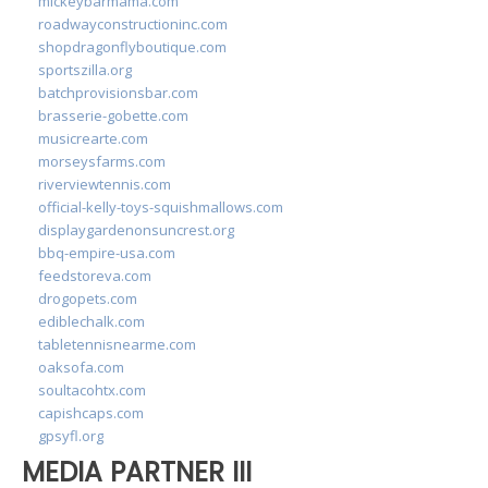
mickeybarmama.com
roadwayconstructioninc.com
shopdragonflyboutique.com
sportszilla.org
batchprovisionsbar.com
brasserie-gobette.com
musicrearte.com
morseysfarms.com
riverviewtennis.com
official-kelly-toys-squishmallows.com
displaygardenonsuncrest.org
bbq-empire-usa.com
feedstoreva.com
drogopets.com
ediblechalk.com
tabletennisnearme.com
oaksofa.com
soultacohtx.com
capishcaps.com
gpsyfl.org
MEDIA PARTNER III