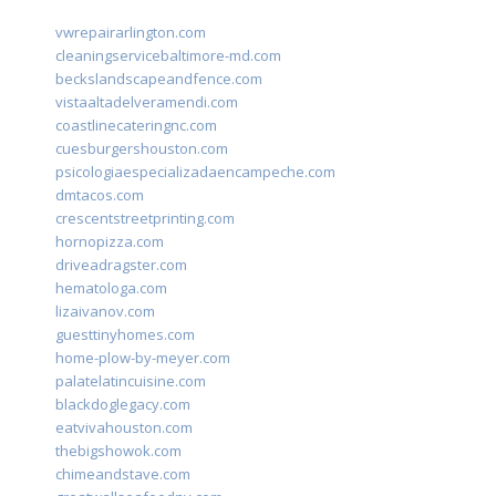
vwrepairarlington.com
cleaningservicebaltimore-md.com
beckslandscapeandfence.com
vistaaltadelveramendi.com
coastlinecateringnc.com
cuesburgershouston.com
psicologiaespecializadaencampeche.com
dmtacos.com
crescentstreetprinting.com
hornopizza.com
driveadragster.com
hematologa.com
lizaivanov.com
guesttinyhomes.com
home-plow-by-meyer.com
palatelatincuisine.com
blackdoglegacy.com
eatvivahouston.com
thebigshowok.com
chimeandstave.com