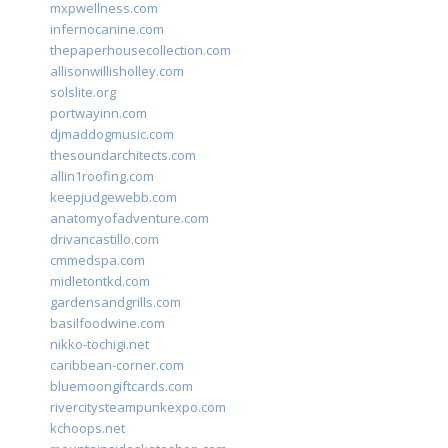
mxpwellness.com
infernocanine.com
thepaperhousecollection.com
allisonwillisholley.com
solslite.org
portwayinn.com
djmaddogmusic.com
thesoundarchitects.com
allin1roofing.com
keepjudgewebb.com
anatomyofadventure.com
drivancastillo.com
cmmedspa.com
midletontkd.com
gardensandgrills.com
basilfoodwine.com
nikko-tochigi.net
caribbean-corner.com
bluemoongiftcards.com
rivercitysteampunkexpo.com
kchoops.net