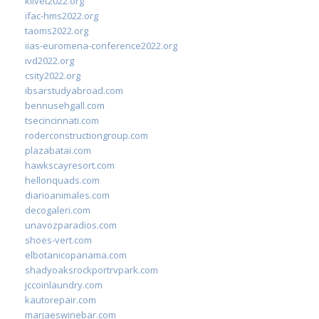
klivet2022.org
ifac-hms2022.org
taoms2022.org
iias-euromena-conference2022.org
ivd2022.org
csity2022.org
ibsarstudyabroad.com
bennusehgall.com
tsecincinnati.com
roderconstructiongroup.com
plazabatai.com
hawkscayresort.com
hellonquads.com
diarioanimales.com
decogaleri.com
unavozparadios.com
shoes-vert.com
elbotanicopanama.com
shadyoaksrockportrvpark.com
jccoinlaundry.com
kautorepair.com
marjaeswinebar.com