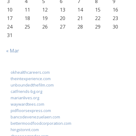
3
4
5
6
7
8
9
10
11
12
13
14
15
16
17
18
19
20
21
22
23
24
25
26
27
28
29
30
31
« Mar
okhealthcareers.com
theintexperience.com
unboundedthefilm.com
catfriends-bg.org
marianlives.org
waywardtees.com
pidfloorsexpress.com
bancodevenezuelaen.com
bettermoodfoodcorporation.com
hingstonnt.com