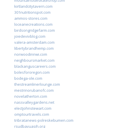
mountainsideskateshop.com
kirtlandcitytavern.com
301nutritionspot.com
ammos-stores.com
loceanecreations.com
birdsongridgefarm.com
joiedevivblog.com
valera-amsterdam.com
libertybrandhemp.com
norwoodinnwi.com
neighboursmarket.com
blackanguscareers.com
bolesfororegon.com
bodega-ole.com
thestreamlinerlounge.com
mestrinorubanofc.com
novelatherton.com
nassvalleygardens.net
electjohnstewart.com
omptourtravels.com
tribratanews-polreskebumen.com
rsudbayuasih.org