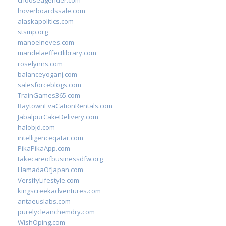
chooseagender.com
hoverboardssale.com
alaskapolitics.com
stsmp.org
manoelneves.com
mandelaeffectlibrary.com
roselynns.com
balanceyoganj.com
salesforceblogs.com
TrainGames365.com
BaytownEvaCationRentals.com
JabalpurCakeDelivery.com
halobjd.com
intelligenceqatar.com
PikaPikaApp.com
takecareofbusinessdfw.org
HamadaOfJapan.com
VersifyLifestyle.com
kingscreekadventures.com
antaeuslabs.com
purelycleanchemdry.com
WishOping.com