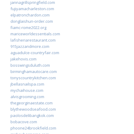
jannagrillspringfield.com
fujiyamacharleston.com
elpatronchardon.com
donglaishun-order.com
fiamc-rome2022.org
mariceworldessentials.com
lafisheriarestaurant.com
915jazzandmore.com
aguadulce-countryfair.com
jakehovis.com
bosswingsduluth.com
birminghamautocare.com
tonyscountrykitchen.com
jbellasnailspa.com
mychaihouse.com
alvisgrooming.com
thegeorginaestate.com
blythewoodseafood.com
paolosdelibangkok.com
bobacove.com
phoone24brookfield.com