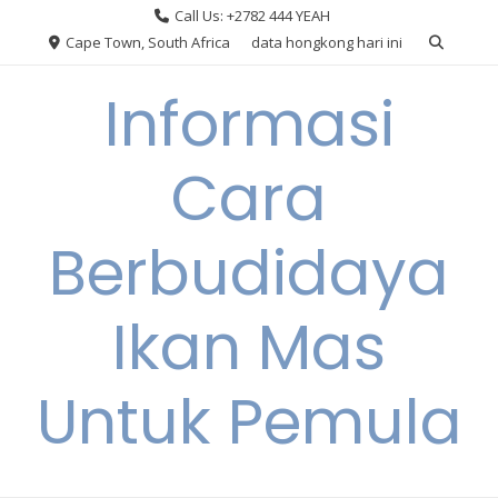
Skip
Call Us: +2782 444 YEAH
to
Cape Town, South Africa
data hongkong hari ini
content
Informasi
Cara
Berbudidaya
Ikan Mas
Untuk Pemula