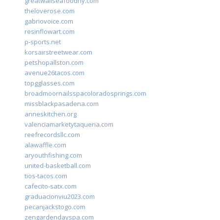
greatwallseafoodny.com
theloverose.com
gabriovoice.com
resinflowart.com
p-sports.net
korsairstreetwear.com
petshopallston.com
avenue26tacos.com
topgglasses.com
broadmoornailsspacoloradosprings.com
missblackpasadena.com
anneskitchen.org
valenciamarketytaqueria.com
reefrecordsllc.com
alawaffle.com
aryouthfishing.com
united-basketball.com
tios-tacos.com
cafecito-satx.com
graduacionviu2023.com
pecanjackstogo.com
zengardendayspa.com