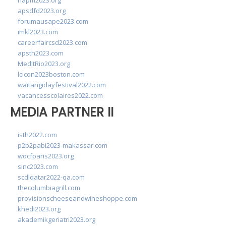
napm2023.org
apsdfd2023.org
forumausape2023.com
imkl2023.com
careerfaircsd2023.com
apsth2023.com
MedItRio2023.org
lcicon2023boston.com
waitangidayfestival2022.com
vacancesscolaires2022.com
MEDIA PARTNER II
isth2022.com
p2b2pabi2023-makassar.com
wocfparis2023.org
sinc2023.com
scdlqatar2022-qa.com
thecolumbiagrill.com
provisionscheeseandwineshoppe.com
khedi2023.org
akademikgeriatri2023.org