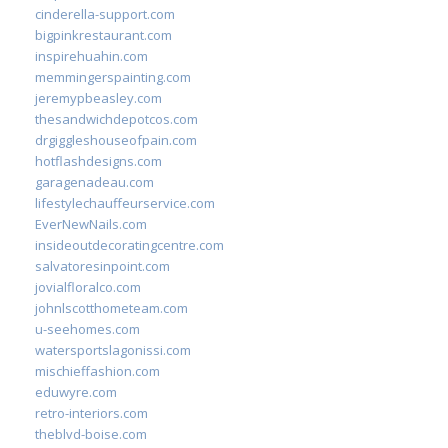
cinderella-support.com
bigpinkrestaurant.com
inspirehuahin.com
memmingerspainting.com
jeremypbeasley.com
thesandwichdepotcos.com
drgiggleshouseofpain.com
hotflashdesigns.com
garagenadeau.com
lifestylechauffeurservice.com
EverNewNails.com
insideoutdecoratingcentre.com
salvatoresinpoint.com
jovialfloralco.com
johnlscotthometeam.com
u-seehomes.com
watersportslagonissi.com
mischieffashion.com
eduwyre.com
retro-interiors.com
theblvd-boise.com