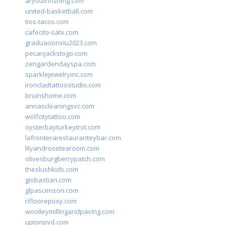
aryouthfishing.com
united-basketball.com
tios-tacos.com
cafecito-satx.com
graduacionviu2023.com
pecanjackstogo.com
zengardendayspa.com
sparklejewelryinc.com
ironcladtattoostudio.com
bruinshome.com
annascleaningsvc.com
wolfcitytattoo.com
oysterbayturkeytrot.com
lafronterarestauranteybar.com
lilyandrosetearoom.com
olivesburgberrypatch.com
theslushkids.com
giobastian.com
glpascensori.com
rifloorepoxy.com
woolleymillingandpaving.com
uptonpvd.com