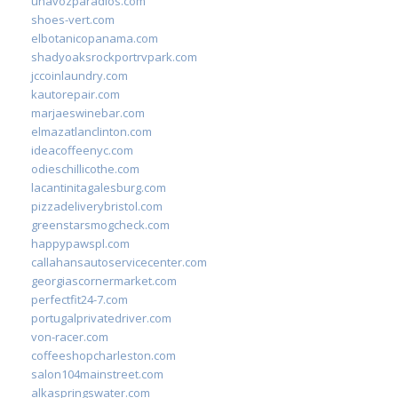
unavozparadios.com
shoes-vert.com
elbotanicopanama.com
shadyoaksrockportrvpark.com
jccoinlaundry.com
kautorepair.com
marjaeswinebar.com
elmazatlanclinton.com
ideacoffeenyc.com
odieschillicothe.com
lacantinitagalesburg.com
pizzadeliverybristol.com
greenstarsmogcheck.com
happypawspl.com
callahansautoservicecenter.com
georgiascornermarket.com
perfectfit24-7.com
portugalprivatedriver.com
von-racer.com
coffeeshopcharleston.com
salon104mainstreet.com
alkaspringswater.com