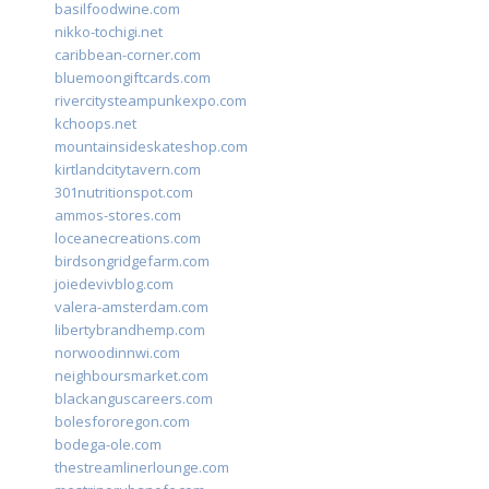
basilfoodwine.com
nikko-tochigi.net
caribbean-corner.com
bluemoongiftcards.com
rivercitysteampunkexpo.com
kchoops.net
mountainsideskateshop.com
kirtlandcitytavern.com
301nutritionspot.com
ammos-stores.com
loceanecreations.com
birdsongridgefarm.com
joiedevivblog.com
valera-amsterdam.com
libertybrandhemp.com
norwoodinnwi.com
neighboursmarket.com
blackanguscareers.com
bolesfororegon.com
bodega-ole.com
thestreamlinerlounge.com