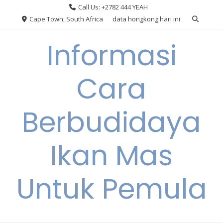
Skip
Call Us: +2782 444 YEAH
to
Cape Town, South Africa
data hongkong hari ini
content
Informasi
Cara
Berbudidaya
Ikan Mas
Untuk Pemula