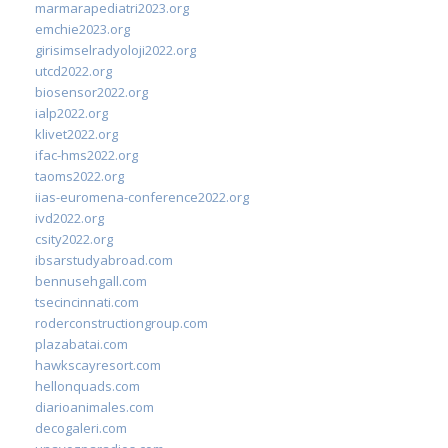
marmarapediatri2023.org
emchie2023.org
girisimselradyoloji2022.org
utcd2022.org
biosensor2022.org
ialp2022.org
klivet2022.org
ifac-hms2022.org
taoms2022.org
iias-euromena-conference2022.org
ivd2022.org
csity2022.org
ibsarstudyabroad.com
bennusehgall.com
tsecincinnati.com
roderconstructiongroup.com
plazabatai.com
hawkscayresort.com
hellonquads.com
diarioanimales.com
decogaleri.com