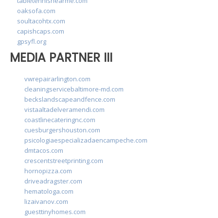
tabletennisnearme.com
oaksofa.com
soultacohtx.com
capishcaps.com
gpsyfl.org
MEDIA PARTNER III
vwrepairarlington.com
cleaningservicebaltimore-md.com
beckslandscapeandfence.com
vistaaltadelveramendi.com
coastlinecateringnc.com
cuesburgershouston.com
psicologiaespecializadaencampeche.com
dmtacos.com
crescentstreetprinting.com
hornopizza.com
driveadragster.com
hematologa.com
lizaivanov.com
guesttinyhomes.com