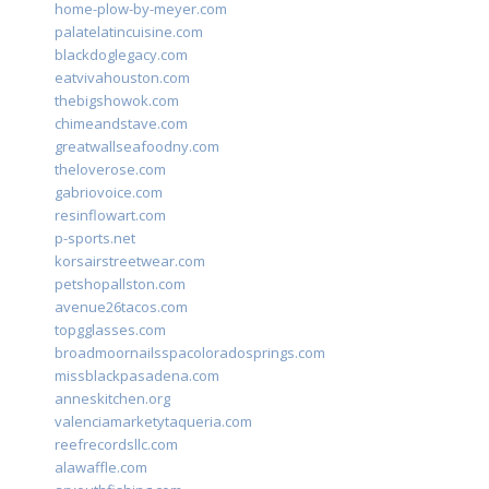
home-plow-by-meyer.com
palatelatincuisine.com
blackdoglegacy.com
eatvivahouston.com
thebigshowok.com
chimeandstave.com
greatwallseafoodny.com
theloverose.com
gabriovoice.com
resinflowart.com
p-sports.net
korsairstreetwear.com
petshopallston.com
avenue26tacos.com
topgglasses.com
broadmoornailsspacoloradosprings.com
missblackpasadena.com
anneskitchen.org
valenciamarketytaqueria.com
reefrecordsllc.com
alawaffle.com