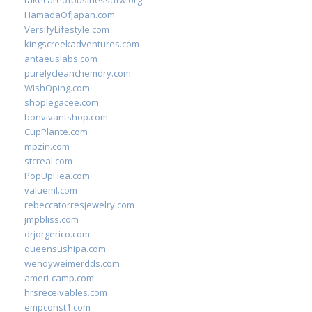
takecareofbusinessdfw.org
HamadaOfJapan.com
VersifyLifestyle.com
kingscreekadventures.com
antaeuslabs.com
purelycleanchemdry.com
WishOping.com
shoplegacee.com
bonvivantshop.com
CupPlante.com
mpzin.com
stcreal.com
PopUpFlea.com
valueml.com
rebeccatorresjewelry.com
jmpbliss.com
drjorgerico.com
queensushipa.com
wendyweimerdds.com
ameri-camp.com
hrsreceivables.com
empconst1.com