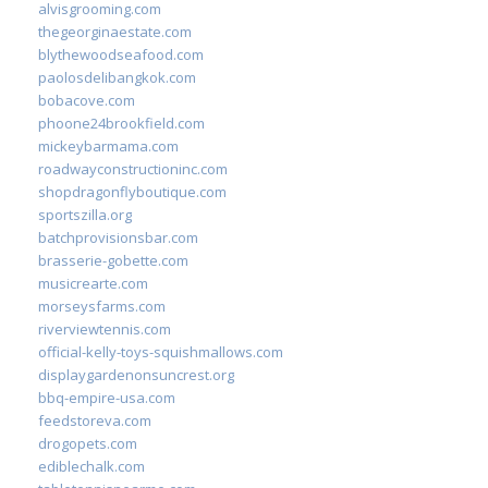
alvisgrooming.com
thegeorginaestate.com
blythewoodseafood.com
paolosdelibangkok.com
bobacove.com
phoone24brookfield.com
mickeybarmama.com
roadwayconstructioninc.com
shopdragonflyboutique.com
sportszilla.org
batchprovisionsbar.com
brasserie-gobette.com
musicrearte.com
morseysfarms.com
riverviewtennis.com
official-kelly-toys-squishmallows.com
displaygardenonsuncrest.org
bbq-empire-usa.com
feedstoreva.com
drogopets.com
ediblechalk.com