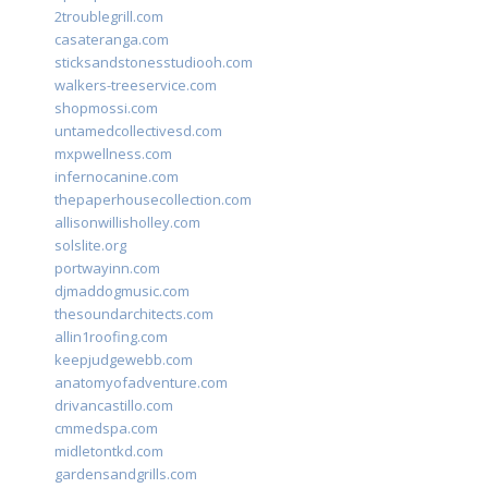
2troublegrill.com
casateranga.com
sticksandstonesstudiooh.com
walkers-treeservice.com
shopmossi.com
untamedcollectivesd.com
mxpwellness.com
infernocanine.com
thepaperhousecollection.com
allisonwillisholley.com
solslite.org
portwayinn.com
djmaddogmusic.com
thesoundarchitects.com
allin1roofing.com
keepjudgewebb.com
anatomyofadventure.com
drivancastillo.com
cmmedspa.com
midletontkd.com
gardensandgrills.com