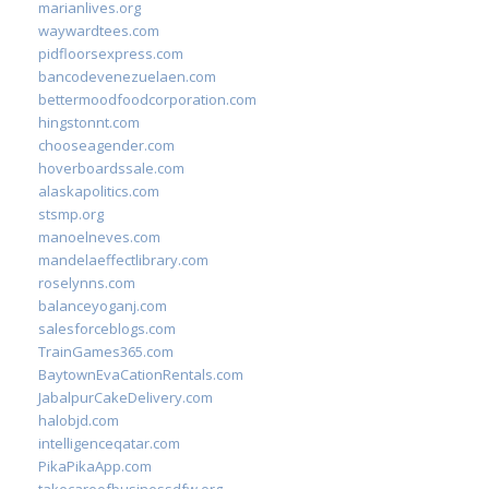
marianlives.org
waywardtees.com
pidfloorsexpress.com
bancodevenezuelaen.com
bettermoodfoodcorporation.com
hingstonnt.com
chooseagender.com
hoverboardssale.com
alaskapolitics.com
stsmp.org
manoelneves.com
mandelaeffectlibrary.com
roselynns.com
balanceyoganj.com
salesforceblogs.com
TrainGames365.com
BaytownEvaCationRentals.com
JabalpurCakeDelivery.com
halobjd.com
intelligenceqatar.com
PikaPikaApp.com