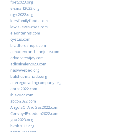
fpet2023.org
e-smart2022.org
ngrc2022.org
leesfamilyfoods.com
lewis-lewis-cpas.com
eleontennis.com
cyetus.com
bradfordshops.com
almadenranchsanjose.com
advocatevijay.com
adlibilimler2023.com
naswwebed.org
balithut-manado.org
alteregotradingcompany.org
aprce2022.com
ibie2022.com
sbcc-2022.com
AngolaOilAndGas2022.com
Convoy4Freedom2022.com
grur2023.org
hkhk2023.org