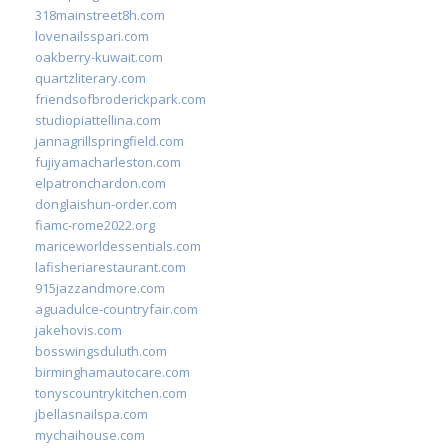
318mainstreet8h.com
lovenailsspari.com
oakberry-kuwait.com
quartzliterary.com
friendsofbroderickpark.com
studiopiattellina.com
jannagrillspringfield.com
fujiyamacharleston.com
elpatronchardon.com
donglaishun-order.com
fiamc-rome2022.org
mariceworldessentials.com
lafisheriarestaurant.com
915jazzandmore.com
aguadulce-countryfair.com
jakehovis.com
bosswingsduluth.com
birminghamautocare.com
tonyscountrykitchen.com
jbellasnailspa.com
mychaihouse.com