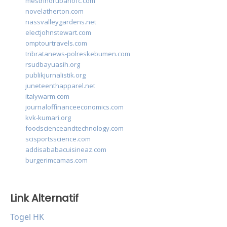
mestrinorubanofc.com
novelatherton.com
nassvalleygardens.net
electjohnstewart.com
omptourtravels.com
tribratanews-polreskebumen.com
rsudbayuasih.org
publikjurnalistik.org
juneteenthapparel.net
italywarm.com
journaloffinanceeconomics.com
kvk-kumari.org
foodscienceandtechnology.com
scisportsscience.com
addisababacuisineaz.com
burgerimcamas.com
Link Alternatif
Togel HK