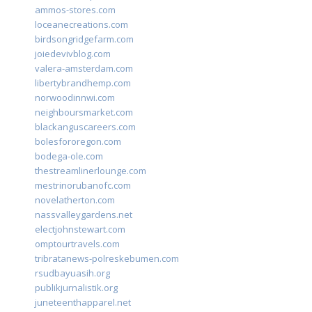
ammos-stores.com
loceanecreations.com
birdsongridgefarm.com
joiedevivblog.com
valera-amsterdam.com
libertybrandhemp.com
norwoodinnwi.com
neighboursmarket.com
blackanguscareers.com
bolesfororegon.com
bodega-ole.com
thestreamlinerlounge.com
mestrinorubanofc.com
novelatherton.com
nassvalleygardens.net
electjohnstewart.com
omptourtravels.com
tribratanews-polreskebumen.com
rsudbayuasih.org
publikjurnalistik.org
juneteenthapparel.net