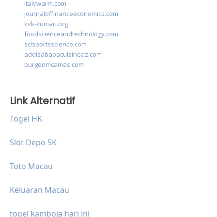
italywarm.com
journaloffinanceeconomics.com
kvk-kumari.org
foodscienceandtechnology.com
scisportsscience.com
addisababacuisineaz.com
burgerimcamas.com
Link Alternatif
Togel HK
Slot Depo 5K
Toto Macau
Keluaran Macau
togel kamboja hari ini