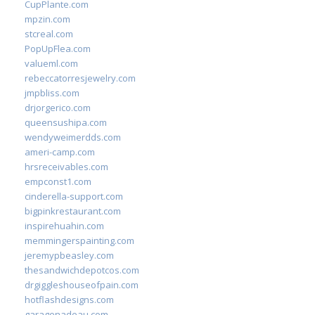
CupPlante.com
mpzin.com
stcreal.com
PopUpFlea.com
valueml.com
rebeccatorresjewelry.com
jmpbliss.com
drjorgerico.com
queensushipa.com
wendyweimerdds.com
ameri-camp.com
hrsreceivables.com
empconst1.com
cinderella-support.com
bigpinkrestaurant.com
inspirehuahin.com
memmingerspainting.com
jeremypbeasley.com
thesandwichdepotcos.com
drgiggleshouseofpain.com
hotflashdesigns.com
garagenadeau.com