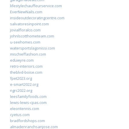
lifestylechauffeurservice.com
EverNewNails.com
insideoutdecoratingcentre.com
salvatoresinpoint.com
jovialfloralco.com
johnlscotthometeam.com
u-seehomes.com
watersportslagonissi.com
mischieffashion.com
eduwyre.com
retro-interiors.com
theblvd-boise.com
fpet2023.org
e-smart2022.org
ngrc2022.org
leesfamilyfoods.com
lewis-lewis-cpas.com
eleontennis.com
cyetus.com
bradfordshops.com
almadenranchsanjose.com