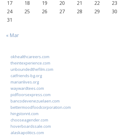
17
18
19
20
21
22
23
24
25
26
27
28
29
30
31
« Mar
okhealthcareers.com
theintexperience.com
unboundedthefilm.com
catfriends-bg.org
marianlives.org
waywardtees.com
pidfloorsexpress.com
bancodevenezuelaen.com
bettermoodfoodcorporation.com
hingstonnt.com
chooseagender.com
hoverboardssale.com
alaskapolitics.com