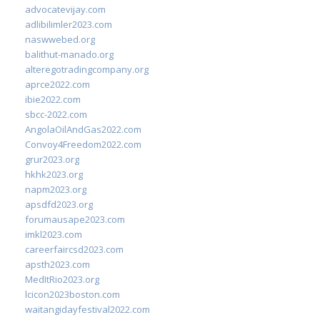
advocatevijay.com
adlibilimler2023.com
naswwebed.org
balithut-manado.org
alteregotradingcompany.org
aprce2022.com
ibie2022.com
sbcc-2022.com
AngolaOilAndGas2022.com
Convoy4Freedom2022.com
grur2023.org
hkhk2023.org
napm2023.org
apsdfd2023.org
forumausape2023.com
imkl2023.com
careerfaircsd2023.com
apsth2023.com
MedItRio2023.org
lcicon2023boston.com
waitangidayfestival2022.com