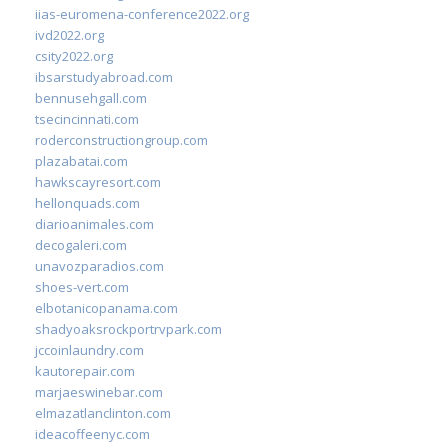
iias-euromena-conference2022.org
ivd2022.org
csity2022.org
ibsarstudyabroad.com
bennusehgall.com
tsecincinnati.com
roderconstructiongroup.com
plazabatai.com
hawkscayresort.com
hellonquads.com
diarioanimales.com
decogaleri.com
unavozparadios.com
shoes-vert.com
elbotanicopanama.com
shadyoaksrockportrvpark.com
jccoinlaundry.com
kautorepair.com
marjaeswinebar.com
elmazatlanclinton.com
ideacoffeenyc.com