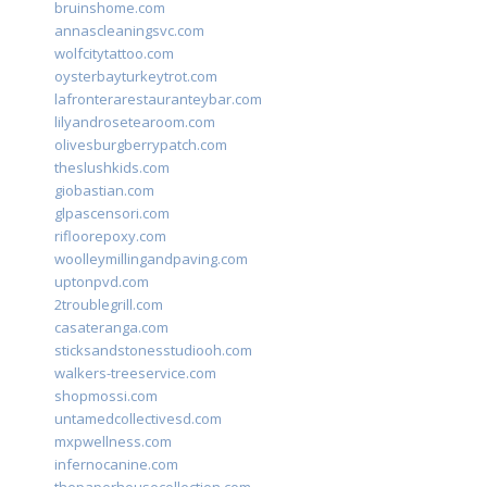
bruinshome.com
annascleaningsvc.com
wolfcitytattoo.com
oysterbayturkeytrot.com
lafronterarestauranteybar.com
lilyandrosetearoom.com
olivesburgberrypatch.com
theslushkids.com
giobastian.com
glpascensori.com
rifloorepoxy.com
woolleymillingandpaving.com
uptonpvd.com
2troublegrill.com
casateranga.com
sticksandstonesstudiooh.com
walkers-treeservice.com
shopmossi.com
untamedcollectivesd.com
mxpwellness.com
infernocanine.com