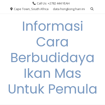
Skip
Call Us: +2782 444 YEAH
to
Cape Town, South Africa
data hongkong hari ini
content
Informasi
Cara
Berbudidaya
Ikan Mas
Untuk Pemula