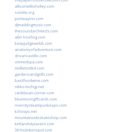
thepaperhousecollection.com
allisonwillisholley.com
solslite.org
portwayinn.com
djmaddogmusic.com
thesoundarchitects.com
allin1roofing.com
keepjudgewebb.com
anatomyofadventure.com
drivancastillo.com
cmmedspa.com
midletontkd.com
gardensandgrills.com
basilfoodwine.com
nikko-tochigi.net
caribbean-corner.com
bluemoongiftcards.com
rivercitysteampunkexpo.com
kchoops.net
mountainsideskateshop.com
kirtlandcitytavern.com
301nutritionspot.com