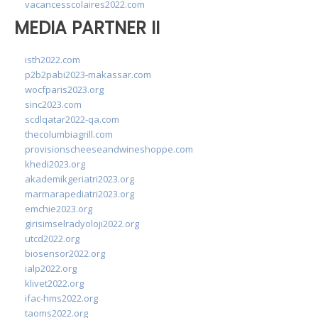
vacancesscolaires2022.com
MEDIA PARTNER II
isth2022.com
p2b2pabi2023-makassar.com
wocfparis2023.org
sinc2023.com
scdlqatar2022-qa.com
thecolumbiagrill.com
provisionscheeseandwineshoppe.com
khedi2023.org
akademikgeriatri2023.org
marmarapediatri2023.org
emchie2023.org
girisimselradyoloji2022.org
utcd2022.org
biosensor2022.org
ialp2022.org
klivet2022.org
ifac-hms2022.org
taoms2022.org