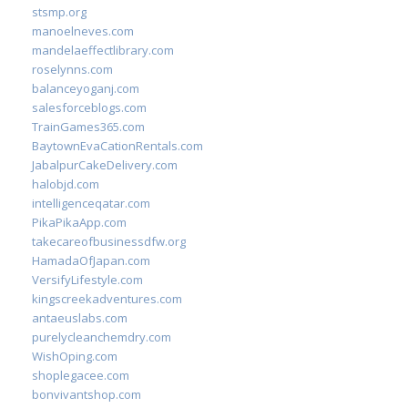
stsmp.org
manoelneves.com
mandelaeffectlibrary.com
roselynns.com
balanceyoganj.com
salesforceblogs.com
TrainGames365.com
BaytownEvaCationRentals.com
JabalpurCakeDelivery.com
halobjd.com
intelligenceqatar.com
PikaPikaApp.com
takecareofbusinessdfw.org
HamadaOfJapan.com
VersifyLifestyle.com
kingscreekadventures.com
antaeuslabs.com
purelycleanchemdry.com
WishOping.com
shoplegacee.com
bonvivantshop.com