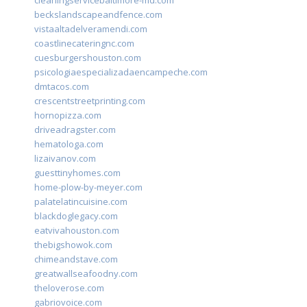
cleaningservicebaltimore-md.com
beckslandscapeandfence.com
vistaaltadelveramendi.com
coastlinecateringnc.com
cuesburgershouston.com
psicologiaespecializadaencampeche.com
dmtacos.com
crescentstreetprinting.com
hornopizza.com
driveadragster.com
hematologa.com
lizaivanov.com
guesttinyhomes.com
home-plow-by-meyer.com
palatelatincuisine.com
blackdoglegacy.com
eatvivahouston.com
thebigshowok.com
chimeandstave.com
greatwallseafoodny.com
theloverose.com
gabriovoice.com