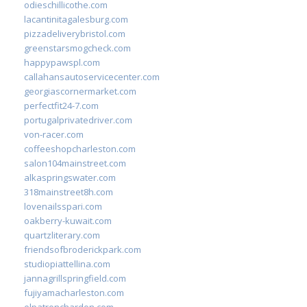
odieschillicothe.com
lacantinitagalesburg.com
pizzadeliverybristol.com
greenstarsmogcheck.com
happypawspl.com
callahansautoservicecenter.com
georgiascornermarket.com
perfectfit24-7.com
portugalprivatedriver.com
von-racer.com
coffeeshopcharleston.com
salon104mainstreet.com
alkaspringswater.com
318mainstreet8h.com
lovenailsspari.com
oakberry-kuwait.com
quartzliterary.com
friendsofbroderickpark.com
studiopiattellina.com
jannagrillspringfield.com
fujiyamacharleston.com
elpatronchardon.com