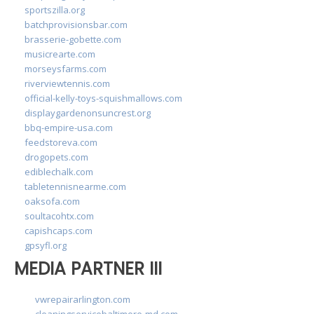
sportszilla.org
batchprovisionsbar.com
brasserie-gobette.com
musicrearte.com
morseysfarms.com
riverviewtennis.com
official-kelly-toys-squishmallows.com
displaygardenonsuncrest.org
bbq-empire-usa.com
feedstoreva.com
drogopets.com
ediblechalk.com
tabletennisnearme.com
oaksofa.com
soultacohtx.com
capishcaps.com
gpsyfl.org
MEDIA PARTNER III
vwrepairarlington.com