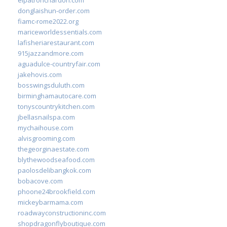
donglaishun-order.com
fiamc-rome2022.org
mariceworldessentials.com
lafisheriarestaurant.com
915jazzandmore.com
aguadulce-countryfair.com
jakehovis.com
bosswingsduluth.com
birminghamautocare.com
tonyscountrykitchen.com
jbellasnailspa.com
mychaihouse.com
alvisgrooming.com
thegeorginaestate.com
blythewoodseafood.com
paolosdelibangkok.com
bobacove.com
phoone24brookfield.com
mickeybarmama.com
roadwayconstructioninc.com
shopdragonflyboutique.com