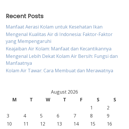
Recent Posts
Manfaat Aerasi Kolam untuk Kesehatan Ikan
Mengenal Kualitas Air di Indonesia: Faktor-Faktor
yang Mempengaruhi
Keajaiban Air Kolam: Manfaat dan Kecantikannya
Mengenal Lebih Dekat Kolam Air Bersih: Fungsi dan
Manfaatnya
Kolam Air Tawar: Cara Membuat dan Merawatnya
August 2026
M
T
W
T
F
S
S
1
2
3
4
5
6
7
8
9
10
11
12
13
14
15
16