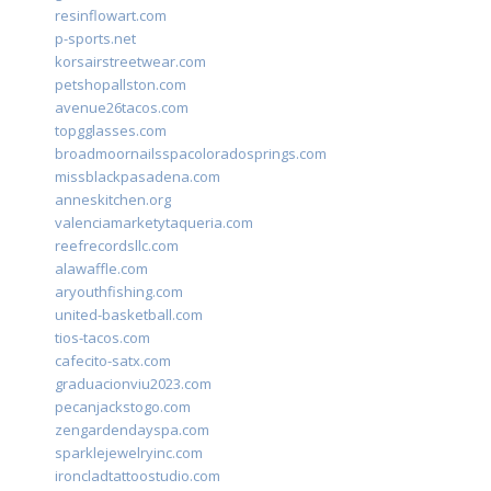
resinflowart.com
p-sports.net
korsairstreetwear.com
petshopallston.com
avenue26tacos.com
topgglasses.com
broadmoornailsspacoloradosprings.com
missblackpasadena.com
anneskitchen.org
valenciamarketytaqueria.com
reefrecordsllc.com
alawaffle.com
aryouthfishing.com
united-basketball.com
tios-tacos.com
cafecito-satx.com
graduacionviu2023.com
pecanjackstogo.com
zengardendayspa.com
sparklejewelryinc.com
ironcladtattoostudio.com