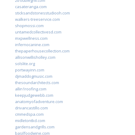
2troublegrill.com
casateranga.com
sticksandstonesstudiooh.com
walkers-treeservice.com
shopmossi.com
untamedcollectivesd.com
mxpwellness.com
infernocanine.com
thepaperhousecollection.com
allisonwillisholley.com
solslite.org
portwayinn.com
djmaddogmusic.com
thesoundarchitects.com
allin1roofing.com
keepjudgewebb.com
anatomyofadventure.com
drivancastillo.com
cmmedspa.com
midletontkd.com
gardensandgrills.com
basilfoodwine.com