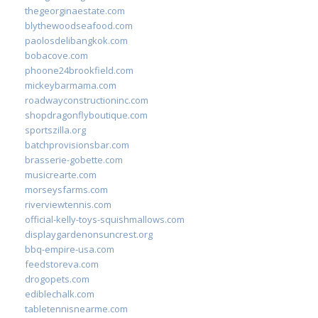
thegeorginaestate.com
blythewoodseafood.com
paolosdelibangkok.com
bobacove.com
phoone24brookfield.com
mickeybarmama.com
roadwayconstructioninc.com
shopdragonflyboutique.com
sportszilla.org
batchprovisionsbar.com
brasserie-gobette.com
musicrearte.com
morseysfarms.com
riverviewtennis.com
official-kelly-toys-squishmallows.com
displaygardenonsuncrest.org
bbq-empire-usa.com
feedstoreva.com
drogopets.com
ediblechalk.com
tabletennisnearme.com