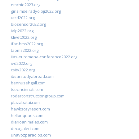
emchie2023.org
girisimselradyoloji2022.org
utcd2022.org
biosensor2022.org
ialp2022.org
klivet2022.org
ifac-hms2022.org
taoms2022.org
iias-euromena-conference2022.org
ivd2022.org
csity2022.org
ibsarstudyabroad.com
bennusehgall.com
tsecincinnati.com
roderconstructiongroup.com
plazabatai.com
hawkscayresort.com
hellonquads.com
diarioanimales.com
decogaleri.com
unavozparadios.com