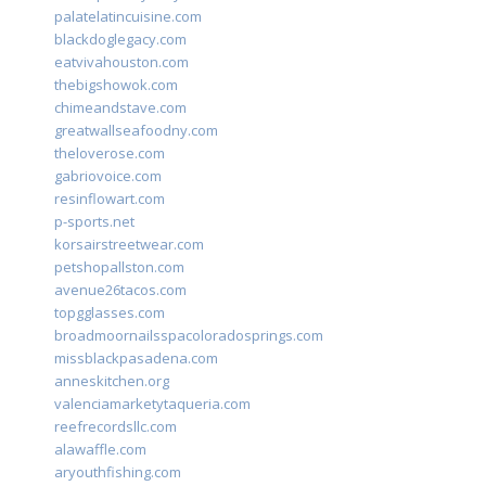
palatelatincuisine.com
blackdoglegacy.com
eatvivahouston.com
thebigshowok.com
chimeandstave.com
greatwallseafoodny.com
theloverose.com
gabriovoice.com
resinflowart.com
p-sports.net
korsairstreetwear.com
petshopallston.com
avenue26tacos.com
topgglasses.com
broadmoornailsspacoloradosprings.com
missblackpasadena.com
anneskitchen.org
valenciamarketytaqueria.com
reefrecordsllc.com
alawaffle.com
aryouthfishing.com