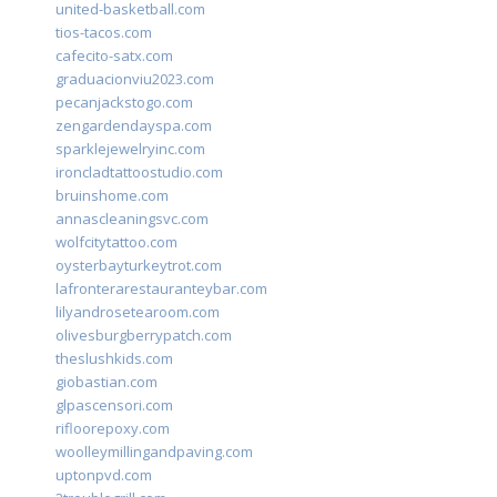
united-basketball.com
tios-tacos.com
cafecito-satx.com
graduacionviu2023.com
pecanjackstogo.com
zengardendayspa.com
sparklejewelryinc.com
ironcladtattoostudio.com
bruinshome.com
annascleaningsvc.com
wolfcitytattoo.com
oysterbayturkeytrot.com
lafronterarestauranteybar.com
lilyandrosetearoom.com
olivesburgberrypatch.com
theslushkids.com
giobastian.com
glpascensori.com
rifloorepoxy.com
woolleymillingandpaving.com
uptonpvd.com