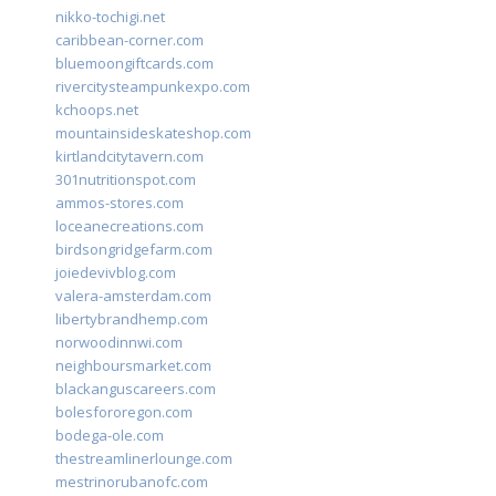
nikko-tochigi.net
caribbean-corner.com
bluemoongiftcards.com
rivercitysteampunkexpo.com
kchoops.net
mountainsideskateshop.com
kirtlandcitytavern.com
301nutritionspot.com
ammos-stores.com
loceanecreations.com
birdsongridgefarm.com
joiedevivblog.com
valera-amsterdam.com
libertybrandhemp.com
norwoodinnwi.com
neighboursmarket.com
blackanguscareers.com
bolesfororegon.com
bodega-ole.com
thestreamlinerlounge.com
mestrinorubanofc.com