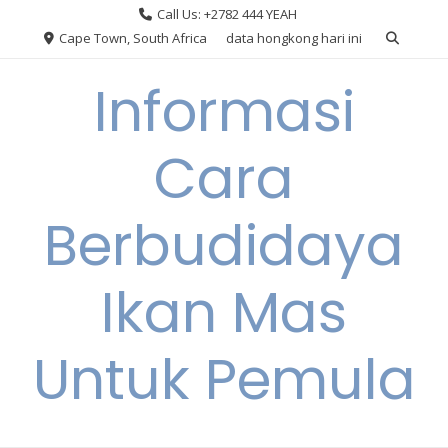
Skip
Call Us: +2782 444 YEAH
to
Cape Town, South Africa
data hongkong hari ini
content
Informasi
Cara
Berbudidaya
Ikan Mas
Untuk Pemula