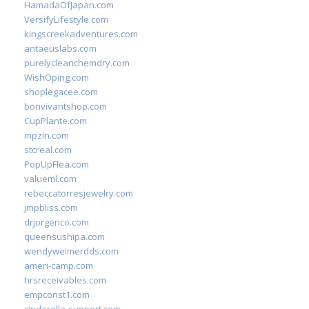
HamadaOfJapan.com
VersifyLifestyle.com
kingscreekadventures.com
antaeuslabs.com
purelycleanchemdry.com
WishOping.com
shoplegacee.com
bonvivantshop.com
CupPlante.com
mpzin.com
stcreal.com
PopUpFlea.com
valueml.com
rebeccatorresjewelry.com
jmpbliss.com
drjorgerico.com
queensushipa.com
wendyweimerdds.com
ameri-camp.com
hrsreceivables.com
empconst1.com