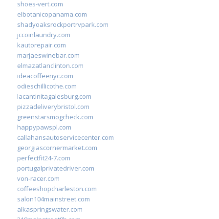
shoes-vert.com
elbotanicopanama.com
shadyoaksrockportrvpark.com
jccoinlaundry.com
kautorepair.com
marjaeswinebar.com
elmazatlanclinton.com
ideacoffeenyc.com
odieschillicothe.com
lacantinitagalesburg.com
pizzadeliverybristol.com
greenstarsmogcheck.com
happypawspl.com
callahansautoservicecenter.com
georgiascornermarket.com
perfectfit24-7.com
portugalprivatedriver.com
von-racer.com
coffeeshopcharleston.com
salon104mainstreet.com
alkaspringswater.com