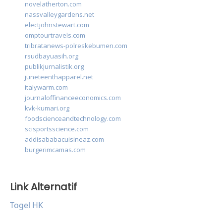
novelatherton.com
nassvalleygardens.net
electjohnstewart.com
omptourtravels.com
tribratanews-polreskebumen.com
rsudbayuasih.org
publikjurnalistik.org
juneteenthapparel.net
italywarm.com
journaloffinanceeconomics.com
kvk-kumari.org
foodscienceandtechnology.com
scisportsscience.com
addisababacuisineaz.com
burgerimcamas.com
Link Alternatif
Togel HK