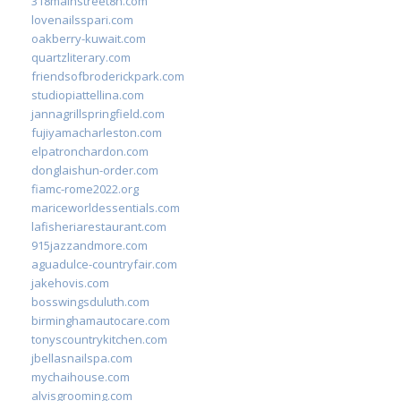
318mainstreet8h.com
lovenailsspari.com
oakberry-kuwait.com
quartzliterary.com
friendsofbroderickpark.com
studiopiattellina.com
jannagrillspringfield.com
fujiyamacharleston.com
elpatronchardon.com
donglaishun-order.com
fiamc-rome2022.org
mariceworldessentials.com
lafisheriarestaurant.com
915jazzandmore.com
aguadulce-countryfair.com
jakehovis.com
bosswingsduluth.com
birminghamautocare.com
tonyscountrykitchen.com
jbellasnailspa.com
mychaihouse.com
alvisgrooming.com