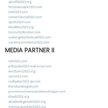
apsdfd2023.org
forumausape2023.com
imkl2023.com
careerfaircsd2023.com
apsth2023.com
MedItRio2023.org
lcicon2023boston.com
waitangidayfestival2022.com
vacancesscolaires2022.com
MEDIA PARTNER II
isth2022.com
p2b2pabi2023-makassar.com
wocfparis2023.org
sinc2023.com
scdlqatar2022-qa.com
thecolumbiagrill.com
provisionscheeseandwineshoppe.com
khedi2023.org
akademikgeriatri2023.org
marmarapediatri2023.org