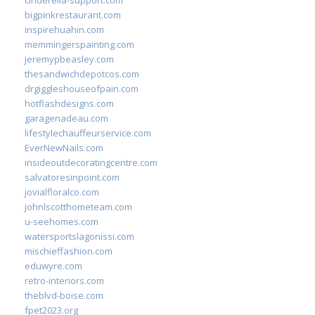
cinderella-support.com
bigpinkrestaurant.com
inspirehuahin.com
memmingerspainting.com
jeremypbeasley.com
thesandwichdepotcos.com
drgiggleshouseofpain.com
hotflashdesigns.com
garagenadeau.com
lifestylechauffeurservice.com
EverNewNails.com
insideoutdecoratingcentre.com
salvatoresinpoint.com
jovialfloralco.com
johnlscotthometeam.com
u-seehomes.com
watersportslagonissi.com
mischieffashion.com
eduwyre.com
retro-interiors.com
theblvd-boise.com
fpet2023.org