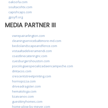
oaksofa.com
soultacohtx.com
capishcaps.com
gpsyfl.org
MEDIA PARTNER III
vwrepairarlington.com
cleaningservicebaltimore-md.com
beckslandscapeandfence.com
vistaaltadelveramendi.com
coastlinecateringnc.com
cuesburgershouston.com
psicologiaespecializadaencampeche.com
dmtacos.com
crescentstreetprinting.com
hornopizza.com
driveadragster.com
hematologa.com
lizaivanov.com
guesttinyhomes.com
home-plow-by-meyer.com