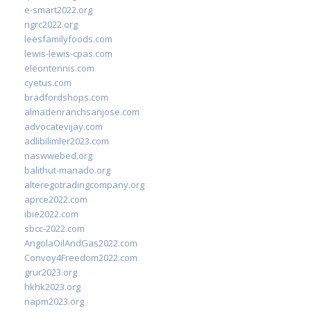
e-smart2022.org
ngrc2022.org
leesfamilyfoods.com
lewis-lewis-cpas.com
eleontennis.com
cyetus.com
bradfordshops.com
almadenranchsanjose.com
advocatevijay.com
adlibilimler2023.com
naswwebed.org
balithut-manado.org
alteregotradingcompany.org
aprce2022.com
ibie2022.com
sbcc-2022.com
AngolaOilAndGas2022.com
Convoy4Freedom2022.com
grur2023.org
hkhk2023.org
napm2023.org