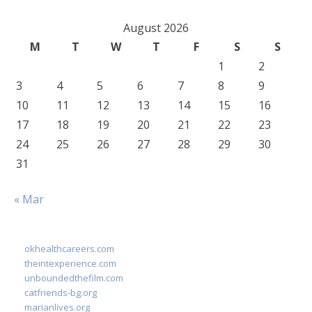
August 2026
M
T
W
T
F
S
S
1
2
3
4
5
6
7
8
9
10
11
12
13
14
15
16
17
18
19
20
21
22
23
24
25
26
27
28
29
30
31
« Mar
okhealthcareers.com
theintexperience.com
unboundedthefilm.com
catfriends-bg.org
marianlives.org