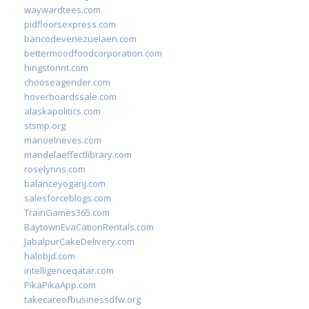
waywardtees.com
pidfloorsexpress.com
bancodevenezuelaen.com
bettermoodfoodcorporation.com
hingstonnt.com
chooseagender.com
hoverboardssale.com
alaskapolitics.com
stsmp.org
manoelneves.com
mandelaeffectlibrary.com
roselynns.com
balanceyoganj.com
salesforceblogs.com
TrainGames365.com
BaytownEvaCationRentals.com
JabalpurCakeDelivery.com
halobjd.com
intelligenceqatar.com
PikaPikaApp.com
takecareofbusinessdfw.org