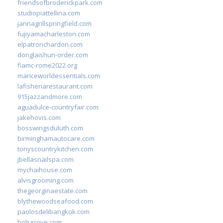
friendsofbroderickpark.com
studiopiattellina.com
jannagrillspringfield.com
fujiyamacharleston.com
elpatronchardon.com
donglaishun-order.com
fiamc-rome2022.org
mariceworldessentials.com
lafisheriarestaurant.com
915jazzandmore.com
aguadulce-countryfair.com
jakehovis.com
bosswingsduluth.com
birminghamautocare.com
tonyscountrykitchen.com
jbellasnailspa.com
mychaihouse.com
alvisgrooming.com
thegeorginaestate.com
blythewoodseafood.com
paolosdelibangkok.com
bobacove.com