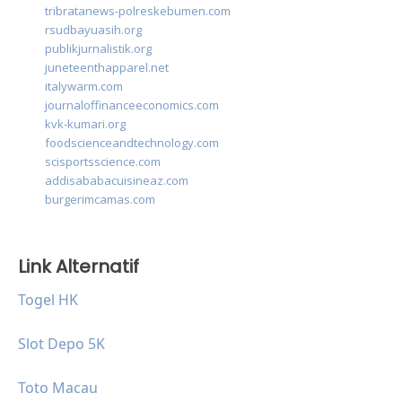
tribratanews-polreskebumen.com
rsudbayuasih.org
publikjurnalistik.org
juneteenthapparel.net
italywarm.com
journaloffinanceeconomics.com
kvk-kumari.org
foodscienceandtechnology.com
scisportsscience.com
addisababacuisineaz.com
burgerimcamas.com
Link Alternatif
Togel HK
Slot Depo 5K
Toto Macau