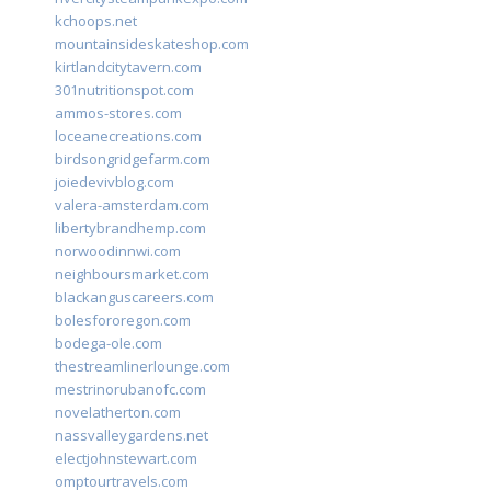
kchoops.net
mountainsideskateshop.com
kirtlandcitytavern.com
301nutritionspot.com
ammos-stores.com
loceanecreations.com
birdsongridgefarm.com
joiedevivblog.com
valera-amsterdam.com
libertybrandhemp.com
norwoodinnwi.com
neighboursmarket.com
blackanguscareers.com
bolesfororegon.com
bodega-ole.com
thestreamlinerlounge.com
mestrinorubanofc.com
novelatherton.com
nassvalleygardens.net
electjohnstewart.com
omptourtravels.com