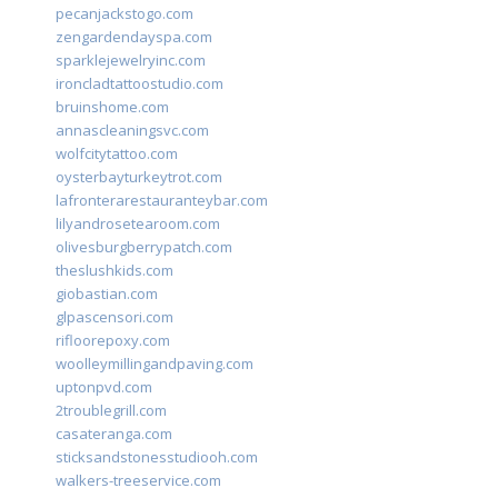
pecanjackstogo.com
zengardendayspa.com
sparklejewelryinc.com
ironcladtattoostudio.com
bruinshome.com
annascleaningsvc.com
wolfcitytattoo.com
oysterbayturkeytrot.com
lafronterarestauranteybar.com
lilyandrosetearoom.com
olivesburgberrypatch.com
theslushkids.com
giobastian.com
glpascensori.com
rifloorepoxy.com
woolleymillingandpaving.com
uptonpvd.com
2troublegrill.com
casateranga.com
sticksandstonesstudiooh.com
walkers-treeservice.com