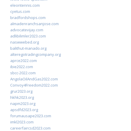
eleontennis.com
cyetus.com
bradfordshops.com
almadenranchsanjose.com
advocatevijay.com
adlibilimler2023.com
naswwebed.org
balithut-manado.org
alteregotradingcompany.org
aprce2022.com
ibie2022.com
sbcc-2022.com
AngolaOilAndGas2022.com
Convoy4Freedom2022.com
grur2023.org
hkhk2023.org
napm2023.org
apsdfd2023.org
forumausape2023.com
imkl2023.com
careerfaircsd2023.com