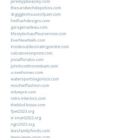
jeremypbeasley.com
thesandwichdepotcos.com
drgiggleshouseofpain.com
hotflashdesigns.com
garagenadeau.com
lifestylechauffeurservice.com
EverNewNails.com
insideoutdecoratingcentre.com
salvatoresinpoint.com
jovialfloralco.com
johnlscotthometeam.com
u-seehomes.com
watersportslagonissi.com
mischieffashion.com
eduwyre.com
retro-interiors.com
theblvd-boise.com
fpet2023.org
e-smart2022.org
ngrc2022.org
leesfamilyfoods.com
lewis-lewis-cpas.com