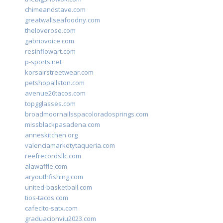
chimeandstave.com
greatwallseafoodny.com
theloverose.com
gabriovoice.com
resinflowart.com
p-sports.net
korsairstreetwear.com
petshopallston.com
avenue26tacos.com
topgglasses.com
broadmoornailsspacoloradosprings.com
missblackpasadena.com
anneskitchen.org
valenciamarketytaqueria.com
reefrecordsllc.com
alawaffle.com
aryouthfishing.com
united-basketball.com
tios-tacos.com
cafecito-satx.com
graduacionviu2023.com