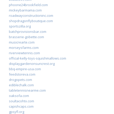
phoone24brookfield.com
mickeybarmama.com
roadwayconstructioninc.com
shopdragonflyboutique.com
sportszilla.org
batchprovisionsbar.com
brasserie-gobette.com
musicrearte.com
morseysfarms.com
riverviewtennis.com
official-kelly-toys-squishmallows.com
displaygardenonsuncrest.org
bbq-empire-usa.com
feedstoreva.com
drogopets.com
ediblechalk.com
tabletennisnearme.com
oaksofa.com
soultacohtx.com
capishcaps.com
gpsyfl.org