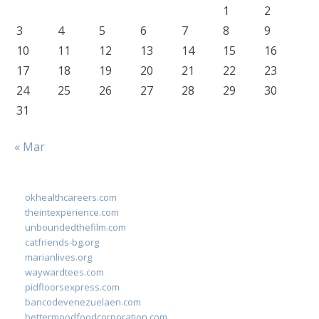
1
2
3
4
5
6
7
8
9
10
11
12
13
14
15
16
17
18
19
20
21
22
23
24
25
26
27
28
29
30
31
« Mar
okhealthcareers.com
theintexperience.com
unboundedthefilm.com
catfriends-bg.org
marianlives.org
waywardtees.com
pidfloorsexpress.com
bancodevenezuelaen.com
bettermoodfoodcorporation.com