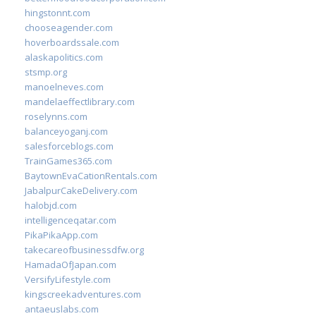
hingstonnt.com
chooseagender.com
hoverboardssale.com
alaskapolitics.com
stsmp.org
manoelneves.com
mandelaeffectlibrary.com
roselynns.com
balanceyoganj.com
salesforceblogs.com
TrainGames365.com
BaytownEvaCationRentals.com
JabalpurCakeDelivery.com
halobjd.com
intelligenceqatar.com
PikaPikaApp.com
takecareofbusinessdfw.org
HamadaOfJapan.com
VersifyLifestyle.com
kingscreekadventures.com
antaeuslabs.com