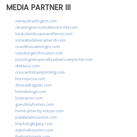
MEDIA PARTNER III
vwrepairarlington.com
cleaningservicebaltimore-md.com
beckslandscapeandfence.com
vistaaltadelveramendi.com
coastlinecateringnc.com
cuesburgershouston.com
psicologiaespecializadaencampeche.com
dmtacos.com
crescentstreetprinting.com
hornopizza.com
driveadragster.com
hematologa.com
lizaivanov.com
guesttinyhomes.com
home-plow-by-meyer.com
palatelatincuisine.com
blackdoglegacy.com
eatvivahouston.com
thebigshowok.com