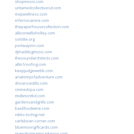
shopmossi.com
untamedcollectivesd.com
mxpwellness.com
infernocanine.com
thepaperhousecollection.com
allisonwillisholley.com
solslite.org
portwayinn.com
djmaddogmusic.com
thesoundarchitects.com
allin1roofing.com
keepjudgewebb.com
anatomyofadventure.com
drivancastillo.com
cmmedspa.com
midletontkd.com
gardensandgrills.com
basilfoodwine.com
nikko-tochigi.net
caribbean-corner.com
bluemoongiftcards.com
rivercitysteampunkexpo.com