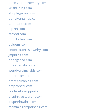
purelycleanchemdry.com
WishOping.com
shoplegacee.com
bonvivantshop.com
CupPlante.com
mpzin.com
stcreal.com
PopUpFlea.com
valueml.com
rebeccatorresjewelry.com
jmpbliss.com
drjorgerico.com
queensushipa.com
wendyweimerdds.com
ameri-camp.com
hrsreceivables.com
empconst1.com
cinderella-support.com
bigpinkrestaurant.com
inspirehuahin.com
memmingerspainting.com