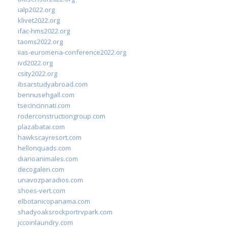
ialp2022.org
klivet2022.org
ifac-hms2022.org
taoms2022.org
iias-euromena-conference2022.org
ivd2022.org
csity2022.org
ibsarstudyabroad.com
bennusehgall.com
tsecincinnati.com
roderconstructiongroup.com
plazabatai.com
hawkscayresort.com
hellonquads.com
diarioanimales.com
decogaleri.com
unavozparadios.com
shoes-vert.com
elbotanicopanama.com
shadyoaksrockportrvpark.com
jccoinlaundry.com