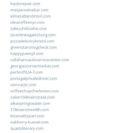
kautorepair.com
marjaeswinebar.com
elmazatlanclinton.com
ideacoffeenyc.com
odieschillicothe.com
lacantinitagalesburg.com
pizzadeliverybristol.com
greenstarsmogcheck.com
happypawspl.com
callahansautoservicecenter.com
georgiascornermarket.com
perfectfit24-7.com
portugalprivatedriver.com
von-racer.com
coffeeshopcharleston.com
salon104mainstreet.com
alkaspringswater.com
318mainstreet8h.com
lovenailsspari.com
oakberry-kuwait.com
quartzliterary.com