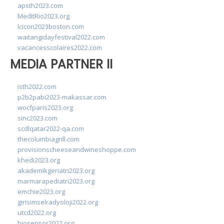
apsth2023.com
MedItRio2023.org
lcicon2023boston.com
waitangidayfestival2022.com
vacancesscolaires2022.com
MEDIA PARTNER II
isth2022.com
p2b2pabi2023-makassar.com
wocfparis2023.org
sinc2023.com
scdlqatar2022-qa.com
thecolumbiagrill.com
provisionscheeseandwineshoppe.com
khedi2023.org
akademikgeriatri2023.org
marmarapediatri2023.org
emchie2023.org
girisimselradyoloji2022.org
utcd2022.org
biosensor2022.org