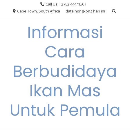
Skip
Call Us: +2782 444 YEAH
to
Cape Town, South Africa
data hongkong hari ini
content
Informasi
Cara
Berbudidaya
Ikan Mas
Untuk Pemula